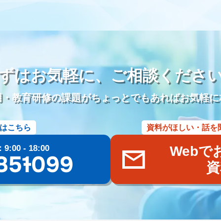
儀社の1日
葬儀社社員の生活
日勤
夜勤
金仏壇
唐木仏壇
参り代行
霊園開発
お墓のリフォーム
本尊
位牌
アルムナイ
雇用
定年退職者の嘱託社員化
定年退職者の嘱託雇用
出戻り雇用
名刺アプリ「eight」
名刺管理
lit.link
リットリンク
リンク
DM
インスタグラム
TikTok
Eコマース
Googleスライド
ずはお気軽に、
ご相談くださ
ール
文書作成
企画書
議事録
共同編集
Word
活用事例
管理
施行数管理
Excel
チャットワーク
Chatwork
使い方
用・教育研修の課題がちょっとでもあればお気軽に
葬儀ポータルサイト
葬儀アフィリエイトサイト
社名
商標権
ー
価格
業界課題
墓石会社
仏壇会社
契約形態
手法
はこちら
資料がほしい・話を
oo！検索
終活
ブログ
Web集客
メールマガジン
遺品整理
ラブル
商標登録
ブランディング
Bingマップ
葬儀業界
採用
00 - 18:00
Webで
儀専門求人メディア
共有
googleドライブ
One Drive
Dropbox
85-1099
資
まい
広告宣伝費
広報活動
Web広告
googleマップ
ファミー
養
粉骨
問い合わせ
増加
葬儀以外
葬儀付帯サービス
ご
三枚肉
荼毘広告
字内
字外
通夜は平服
鹿児島県
じつ
玉串奉奠
大分県
籠盛
宇佐神宮
国東半島
淋し見舞い
葬
県
キリスト教
水かけぎもん
目覚まし
精霊流し
お墓
佐