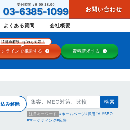
受付時間：9:00-18:00
03-6385-1099
お問い合わせ
よくある質問
会社概要
47都道府県いずれも対応！
オンラインで
相談する
資料請求する
検
り込み解除
索:
注目キーワード
ホームページ
採用
AI
SEO
マーケティング
広告