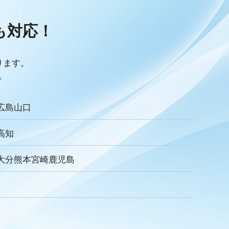
リキュラム
Googleサイト
人材定着率
感情労働
面談
キャリア戦略
キャリア開発
も
対応！
ック
人事制度
360度効果
OKR
デジタルツール
儀業社内ポータルサイト
葬儀業DX化
葬儀業経営改善
採用力向上
人材採用
エンゲージメント
定着率
ります。
収
一周忌
年忌法要
仏事
寺院
命日
施主
。
ご膳料
お車代
新盆祭
切子灯籠
月遅れ盆
リッチメッセージ
CRM
料金
機能
レポート
広島
山口
ECA
サービス品質
確認
顧客管理
見込み顧客
アンケート
案内
友だち登録
促進
高知
お葬式
イオンライフ
セレモア
成年後見人
家庭裁判所
達成基準
適合レベル
対応度
内容
範囲
大分
熊本
宮崎
鹿児島
式
親族
家族葬
訃報文テンプレート
わらぎ斎場
メモリード
ベルモニー
セレモニーたかはた
社内
行動指針
経営理念
企業理念
ミッション
ュニケーション
差別化
行動規範
QRコード
顧客満足度
トの大野屋
仏壇店
動画
マーケティング
方法
課題