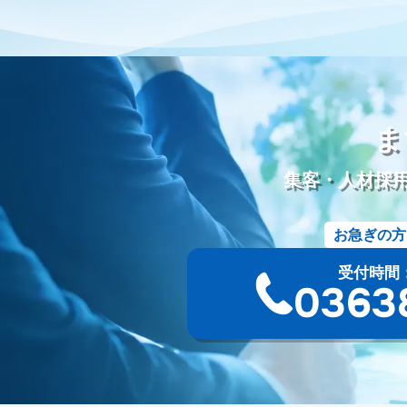
動画配信
労働環境
シフト制
働き方改革
改善
葬
五具足
線香
ローソク
樹木葬
和墓
洋墓
お墓
シニア採用
シニア雇用
カムバック採用
定年退職者の再
ディスプレイ広告
タウン誌
ポータルサイト
Webツール
Googleミート
Googleフォト
セキュリティ
新聞折込
ま
資料作成
PowerPoint
Googleドキュメント
オンラインツ
請求書
競合分析
葬儀プラン設計
受電管理
来館顧客
集客・人材採
ツール
ファイル添付
オウンドメディア
使用許諾方法
サービス名
会館名
不正出稿
仕組み
デジタルタトゥ
お急ぎの方
サジェスト対策
ネガティブキーワード
Google検索
Yah
一般廃棄物収集運搬許可証
古物商許可証
遺品整理士
ト
受付時間：9:
YAHOOプレイス
登録手順
採用サイト
無料ツール
葬
03-63
サイト構成
仏教
永代供養墓
合祀
個別納骨
墓じ
法事
待遇
海洋散骨
紹介
掲載
出航地
手元供
需要
人気
沖縄県
洗骨
破風墓
亀甲墓
ユタ
シマ
最中
宮崎県
神葬祭
神棚封じ
不浄払い
熊本県
共同納骨堂
埋葬組
別れの盃
別れ飯
長崎