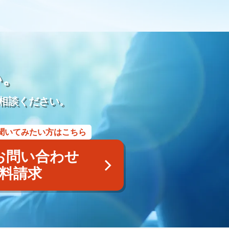
モダン仏壇
供養
宗派
過去帳
礼拝
荘厳
再雇用
再雇用制度
ベテラン採用
ベテラン雇用
アルムナイネットワーク
墓石店
Web
紙媒体
EC
集
LINE WORKS
業務効率化
Google Meet
プレゼンテーション
研修マニュアル
業務マニュアル
い。
業務改善
Googleスプレッドシート
管理
見積書
利用用途
メッセージ
ビデオ通話
タスク管理機能
相談ください。
商標
商標権侵害
Google広告
Yahoo！広告
屋号
風評被害対策
予測キーワード対策
サジェスト対策サービス
聞いてみたい方はこちら
アフターサービス
業務提携
内製化
コンサルティング
採用代行
YAHOO地図
YAHOOロコ
お問い合わせ
画像
認知
posレジ
導入
手数料
紹介ページ
料請求
ユ
小さな森の家
らくおう
費用
仏壇
仏具
遺体搬送サービス
寺院紹介サービス
遺品整理サービス
の飯
離島
種子島
奄美大島
与論島
徳之島
儀前
敷米料
野辺位牌
三日の供養
団子を配る
賀県
三日参り
茶碗割
福岡県
博多祇園山笠
法被