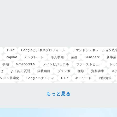
用
GBP
Googleビジネスプロフィール
デマンドジェネレーション広
copilot
テンプレート
導入手順
業務
Genspark
新事業
手順
NotebookLM
メインビジュアル
ファーストビュー
トッ
わせ
よくある質問
掲載項目
プラン数
種類
資料請求
ス
ンジン最適化
Googleペナルティ
CTR
キーワード
内部施策
外注業者
マッチタイプの選定
キーワード選定
クリック課金型
こころ斎苑
たまのや
リニューアル
葬祭社
大栄繊維グループ
もっと見る
祭典
株式会社家族葬
えにし
イオンのお葬式
OHAKO
ロープ
アップセリング
KPI設定
来館研修
成約率
来館対応
初期
身体技法
所作
振る舞い
接客
教育
接遇マナー
顧