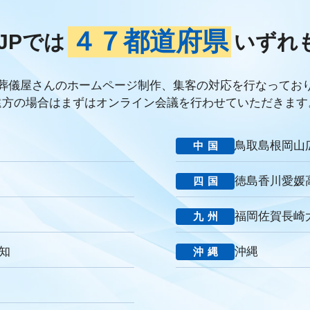
ブランド力向上
自社理念
マインド研修
研修プログラム
研修カ
ケーション改善
情報共有
社員サーベイ
ストレス
マネージャー
４７都道府県
JPでは
いずれ
連携
成長戦略
デジタル活用
評価制度
目標設定
フィードバ
デジタルシフト
ITスキル格差
DX推進
葬儀業Googleサイト
葬
経営コンサルティング
調査
従業員エンゲージメント
人材定着
葬儀屋さんのホームページ制作、集客の対応を行なってお
年数
人手不足
離職率
従業員満足度
ES
人材確保
平均年
遠方の場合はまずはオンライン会議を行わせていただきます
提灯
精霊棚
盆棚
盆飾り
送り火
迎え火
先祖
五供
返礼品
僧侶
納骨
故人
セグメント配信
リッチメニュー
鳥取
島根
岡山
中国
DMMチャットブーストCV
TSUNAGARU
Poster
COMSBI
D
談
グループ化
チャット
情報発信
タイムリー
google口コミ
徳島
香川
愛媛
四国
い葬儀
公益社
霊園
相続
はじめて
喪主
遺族
小さな
アクセシビリティ
障害者差別解消法
WCAG 2.2
JIS X 8341-3:2016
福岡
佐賀
長崎
九州
消費者
ニーズ
改葬
永代供養
項目
専用ページ
コラム形
の敬称
訃報
お悔み
訃報情報
弔電
個人情報
弔問
や
知
沖縄
沖縄
社
強み
周知拡大
ストーリー性
パーパス
クレド
作り方
o
ブランドイメージ
コンプライアンス
人事評価制度
社内コミ
堂
一休さんのはなおか
和島漆器仏壇店
金宝堂
メモリアルアー