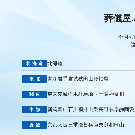
PDCAサイクル
葬儀業
研修
自社葬儀
価格競争
エンゲージメント施策
社内ポータル
メルマガ
コミュニ
葬儀屋.
キャリアパス
成長支援制度
メンター
信頼関係
地域
非金銭的インセンティブ設計
キャリア開発支援
承認欲求
組織文化
心理的安全性
経営戦略
人材育成
人材不足
全国の
報酬
雇用戦略
経営者
育成
採用難易度
平均勤続
お盆
新盆
初盆
旧盆
7月盆
８月盆
お寺
新御霊祭
法要
四十九日
遺骨
埋葬許可証
お布施
北海道
北海道
MicoCloud
Liny
Lステップ
L Message
LOYCUS
潜在顧客
葬儀フロー
新聞折込広告
効果測定
事前相
青森
岩手
宮城
秋田
山形
福島
東北
コミュニケーション
お別れ会
お別れの会
偲ぶ会
い
法廷後見制度
任意後見制度
規格葬儀取扱指定店
ウェブ
東京
茨城
栃木
群馬
埼玉
千葉
神奈川
関東
里山型
公園型
庭園型
認知度
ポイント
重視
お悔み返信テンプレート
親等
友人
お悔み返信
故人
新潟
富山
石川
福井
山梨
長野
岐阜
静岡
愛
中部
ナウエル典礼
やまとセレモニー
花祭苑
清月記
天国
ビジョン
バリュー
人材教育
社是
行動憲章
Cred
京都
大阪
三重
滋賀
兵庫
奈良
和歌山
近畿
見込み客
目的
ターゲット
エリア
訴求
滝本仏光