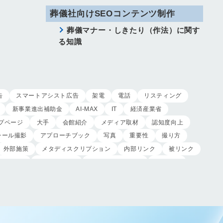
葬儀社向けSEOコンテンツ制作
葬儀マナー・しきたり（作法）に関す
る知識
告
スマートアシスト広告
架電
電話
リスティング
新事業進出補助金
AI-MAX
IT
経済産業省
プページ
大手
会館紹介
メディア取材
認知度向上
チール撮影
アプローチブック
写真
重要性
撮り方
外部施策
メタディスクリプション
内部リンク
被リンク
制作実績
ヤネモ葬儀社
メモリアルKimura
木村葬祭
制作
獲得
用意すべき
コンテンツ
記事
レ
受注
営業力研修
顧客心理
オンライン営業
対応
入会対応
実践的技術
商品説明方法
売上アップ
客満足度向上
模擬葬儀研修
顧客理解
分析
顧客観察