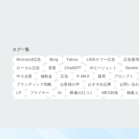
タグ一覧
Microsoft広告
Bing
Yahoo
LINEヤフー広告
広告運
ローカル広告
受電
ChatGPT
AIエージェント
Gemini
中小企業
補助金
広告
P-MAX
運用
プロンプト
ブランディング戦略
お客様の声
おすすめ記事
お問い合
LP
フライヤー
AI
葬儀の口コミ
MEO対策
検索エ
サイテーション
中長期的な集客基盤の構築
リスティング広告
作成
東京あじよし商事
トワーズ
家族葬のトワーズ
ページ構成
要素
はじめての方へ
葬儀の流れ
さくら
CRMシステム
コンテンツマーケティング
クロスセリング
ロールプレイング
現状分析
外部専門家
KPI
接遇研修