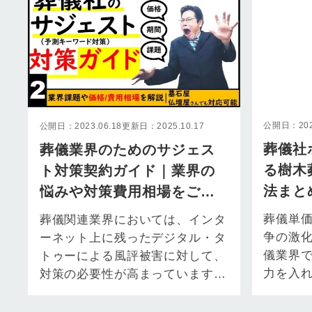
公開日：2022
公開日：2023.06.18
更新日：2025.10.17
葬儀社
葬儀業界のためのサジェス
る樹木
ト対策契約ガイド｜業界の
法まと
悩みや対策費用相場をご紹
範囲な
介
葬儀単
葬儀関連業界においては、インタ
争の激
ーネット上に残ったデジタル・タ
儀業界
トゥーによる風評被害に対して、
力を入
対策の必要性が高まっています。
す。 葬
インターネット上で自社の評判を
スとし
守るため…