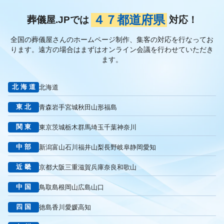
４７都道府県
葬儀屋.JPでは
対応！
全国の葬儀屋さんのホームページ制作、集客の対応を行なってお
ります。
遠方の場合はまずはオンライン会議を行わせていただき
ます。
北海道
北海道
東北
青森
岩手
宮城
秋田
山形
福島
関東
東京
茨城
栃木
群馬
埼玉
千葉
神奈川
中部
新潟
富山
石川
福井
山梨
長野
岐阜
静岡
愛知
近畿
京都
大阪
三重
滋賀
兵庫
奈良
和歌山
中国
鳥取
島根
岡山
広島
山口
四国
徳島
香川
愛媛
高知