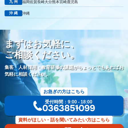
九州
福岡
佐賀
長崎
大分
熊本
宮崎
鹿児島
沖縄
沖縄
まずはお気軽に、
ご相談ください。
集客・人材採用・教育研修の課題がちょっとでもあればお
気軽に相談ください。
お急ぎの方はこちら
受付時間：9:00 - 18:00
03-6385-1099
資料がほしい・話を聞いてみたい方はこちら