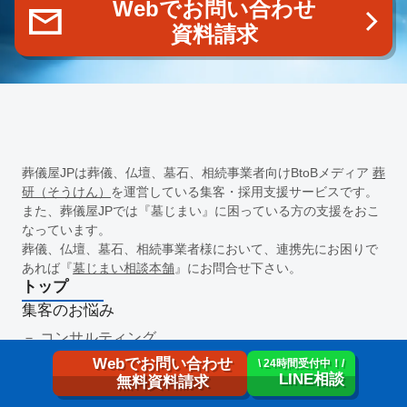
Webでお問い合わせ
資料請求
葬儀屋JPは葬儀、仏壇、墓石、相続事業者向けBtoBメディア
葬
研（そうけん）
を運営している集客・採用支援サービスです。
また、葬儀屋JPでは『墓じまい』に困っている方の支援をおこ
なっています。
葬儀、仏壇、墓石、相続事業者様において、連携先にお困りで
あれば『
墓じまい相談本舗
』にお問合せ下さい。
トップ
集客のお悩み
コンサルティング
集客支援
Webでお問い合わせ
\ 24時間受付中！/
採用のお悩み
LINE相談
無料資料請求
採用支援