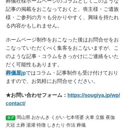
葬儀社様ホームページのコラムとしてこのような
記事の掲載をおこなっておくと、喪主様・ご遺族
様・ご参列の方々も分かりやすく、興味を持たれ
る内容かもしれません。
ホームページ制作をおこなった後はお問合せをお
こなっていただくべく集客をおこないますが、こ
のような記事・コラムをきっかけにご連絡をいた
だく可能性もあります。
葬儀屋jp
ではコラム・記事制作も受け付けており
ますので、お気軽にお問合せください。
★お問い合わせフォーム：
https://sougiya.jp/wp/
contact/
岡山県
おかんき
くがい
七本塔婆
火車
立飯
夜伽
タグ
天冠
土葬
湯灌
特徴
しきたり
作法
葬儀