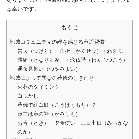
ありますので、葬儀社様の参考にしていただけれ
ば幸いです。
もくじ
地域コミュニティの絆を感じる葬送習慣
告人（つげと）・角折（かくせつ）・わざふ
隣組（となりぐみ）・念仏講（ねんぶつこう）
通夜見舞い（つやみまい）
地域によって異なる葬儀のしきたり
火葬のタイミング
白ふかし
葬儀で紅白餅（こうはくもち）？
喪主は麻の裃（かみしも）
お斉（とき）・夕食使い・三日七日（みっかな
のか）