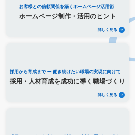
リスティング広告外注業者
マッチタイプの選定
お客様との信頼関係を築くホームページ活用術
キーワード選定
クリック課金型
制作実績
ヤネモ葬儀社
ホームページ制作・活用のヒント
メモリアルKimura
木村葬祭
作成
東京あじよし商事
トワーズ
家族葬のトワーズ
こころ斎苑
たまのや
詳しく見る
リニューアル
葬祭社
大栄繊維グループ
制作
獲得
用意すべき
コンテンツ
記事
ページ構成
要素
はじめての方へ
葬儀の流れ
さくら祭典
株式会社家族葬
えにし
イオンのお葬式
OHAKO
ロープレ
受注
営業力研修
顧客心理
オンライン営業
CRMシステム
採用から育成まで
ー 働き続けたい職場の実現に向けて
コンテンツマーケティング
クロスセリング
アップセリング
採用・人材育成を成功に導く職場づくり
KPI設定
来館研修
成約率
来館対応
初期対応
入会対応
実践的技術
商品説明方法
売上アップ
詳しく見る
ロールプレイング
現状分析
外部専門家
KPI
接遇研修
身体技法
所作
振る舞い
接客
教育
接遇マナー
顧客満足度向上
模擬葬儀研修
顧客理解
分析
顧客観察
PDCAサイクル
葬儀業
研修
自社葬儀
価格競争
ブランド力向上
自社理念
マインド研修