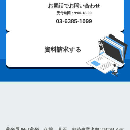
お電話でお問い合わせ
荼毘広告
字内
字外
通夜は平服
鹿児島県
じつの飯
離島
種子島
奄美大島
与論島
徳之島
受付時間：9:00-18:00
03-6385-1099
シマ
最中
宮崎県
神葬祭
神棚封じ
不浄払い
玉串奉奠
大分県
籠盛
宇佐神宮
国東半島
淋し見舞い
葬儀前
敷米料
野辺位牌
三日の供養
団子を配る
熊本県
共同納骨堂
埋葬組
別れの盃
資料請求する
別れ飯
長崎県
キリスト教
水かけぎもん
目覚まし
精霊流し
お墓
佐賀県
三日参り
茶碗割
福岡県
博多祇園山笠
法被
参列
櫛田神社
勝俣班
通夜見舞い
お斎
野位牌
丑の日
枕団子
高知県
皿鉢料理
おきゃく文化
羽織袴
添い寝
寺院少ない
神社多い
いざなぎ流
食い断ち
願はらい
愛媛県
巳正月
みんま
合力
翌日収骨
いろ
棺回し
香川県
同行
東讃
西讃
真言宗
宝冠
お悔
表書き
違う
金刀比羅宮
灰葬
徳島県
竹馬
お六日法要
枕がえし
副葬品
ハサミと針
阿波踊り
葬儀屋JPは葬儀、仏壇、墓石、相続事業者向けBtoBメデ
送り飯
まな板直し
山口県
むむこう
立ち飯
講