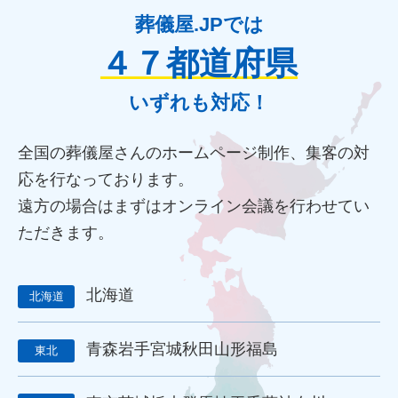
規格葬儀取扱指定店
ウェブアクセシビリティ
葬儀屋.JPでは
障害者差別解消法
WCAG 2.2
JIS X 8341-3:2016
４７都道府県
達成基準
適合レベル
対応度
内容
範囲
里山型
公園型
庭園型
認知度
ポイント
重視
消費者
いずれも対応！
ニーズ
改葬
永代供養
項目
専用ページ
コラム形式
親族
家族葬
訃報文テンプレート
全国の葬儀屋さんのホームページ制作、集客の対
お悔み返信テンプレート
親等
友人
お悔み返信
応を行なっております。
故人の敬称
訃報
お悔み
訃報情報
弔電
個人情報
遠方の場合はまずはオンライン会議を行わせてい
弔問
やわらぎ斎場
メモリード
ベルモニー
ただきます。
セレモニーたかはた
ナウエル典礼
やまとセレモニー
花祭苑
清月記
天国社
強み
周知拡大
ストーリー性
パーパス
クレド
作り方
社内
北海道
北海道
行動指針
経営理念
企業理念
ミッション
ビジョン
バリュー
人材教育
社是
行動憲章
Credo
青森
岩手
宮城
秋田
山形
福島
ブランドイメージ
コンプライアンス
人事評価制度
東北
社内コミュニケーション
差別化
行動規範
QRコード
顧客満足度
見込み客
目的
ターゲット
エリア