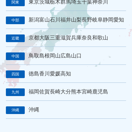
東京
茨城
栃木
群馬
埼玉
千葉
神奈川
関東
訴求
滝本仏光堂
一休さんのはなおか
和島漆器仏壇店
金宝堂
メモリアルアートの大野屋
仏壇店
動画
新潟
富山
石川
福井
山梨
長野
岐阜
静岡
愛知
中部
マーケティング
方法
課題
動画配信
労働環境
シフト制
働き方改革
改善
葬儀社の1日
京都
大阪
三重
滋賀
兵庫
奈良
和歌山
近畿
葬儀社社員の生活
日勤
夜勤
金仏壇
唐木仏壇
モダン仏壇
供養
宗派
過去帳
礼拝
荘厳
鳥取
島根
岡山
広島
山口
五具足
線香
ローソク
樹木葬
和墓
洋墓
中国
お墓参り代行
霊園開発
お墓のリフォーム
本尊
位牌
アルムナイ
再雇用
再雇用制度
ベテラン採用
徳島
香川
愛媛
高知
四国
ベテラン雇用
シニア採用
シニア雇用
カムバック採用
定年退職者の再雇用
定年退職者の嘱託社員化
福岡
佐賀
長崎
大分
熊本
宮崎
鹿児島
九州
定年退職者の嘱託雇用
出戻り雇用
アルムナイネットワーク
墓石店
Web
紙媒体
EC
ディスプレイ広告
沖縄
沖縄
タウン誌
ポータルサイト
Webツール
名刺アプリ「eight」
名刺管理
lit.link
リットリンク
リンク集
LINE WORKS
業務効率化
Google Meet