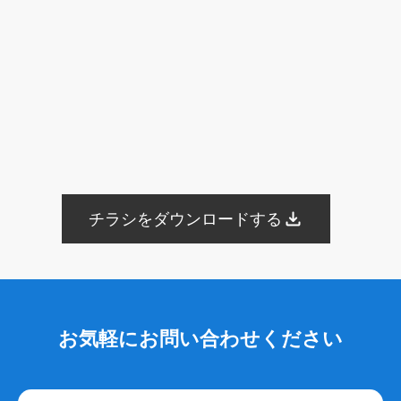
ネガティブキーワード
Google検索
Yahoo！検索
終活
ブログ
Web集客
メールマガジン
遺品整理
アフターサービス
業務提携
内製化
一般廃棄物収集運搬許可証
古物商許可証
遺品整理士
トラブル
商標登録
ブランディング
Bingマップ
葬儀業界
採用コンサルティング
採用代行
YAHOO地図
YAHOOロコ
YAHOOプレイス
登録手順
採用サイト
無料ツール
葬儀専門求人メディア
共有
googleドライブ
One Drive
Dropbox
画像
認知
posレジ
導入
チラシをダウンロードする
手数料
紹介ページ
サイト構成
仏教
永代供養墓
合祀
個別納骨
墓じまい
広告宣伝費
広報活動
Web広告
googleマップ
ファミーユ
小さな森の家
らくおう
費用
仏壇
仏具
法事
待遇
海洋散骨
紹介
掲載
出航地
手元供養
粉骨
問い合わせ
お気軽にお問い合わせください
増加
葬儀以外
葬儀付帯サービス
ご遺体搬送サービス
寺院紹介サービス
遺品整理サービス
需要
人気
沖縄県
洗骨
破風墓
亀甲墓
ユタ
三枚肉