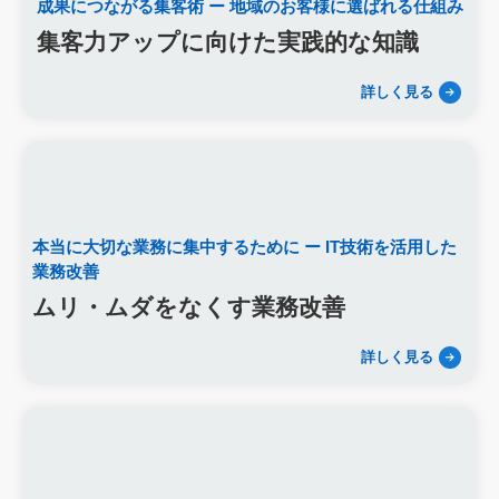
成果につながる集客術
ー 地域のお客様に選ばれる仕組み
研修プログラム
研修カリキュラム
Googleサイト
集客力アップに向けた実践的な知識
人材定着率
エンゲージメント施策
社内ポータル
メルマガ
コミュニケーション改善
情報共有
社員サーベイ
ストレス
詳しく見る
マネージャー
感情労働
面談
キャリア戦略
キャリア開発
キャリアパス
成長支援制度
メンター
信頼関係
地域連携
成長戦略
デジタル活用
評価制度
目標設定
フィードバック
人事制度
360度効果
OKR
デジタルツール
非金銭的インセンティブ設計
本当に大切な業務に集中するために
ー IT技術を活用した
キャリア開発支援
承認欲求
デジタルシフト
ITスキル格差
業務改善
DX推進
葬儀業Googleサイト
葬儀業社内ポータルサイト
ムリ・ムダをなくす業務改善
葬儀業DX化
葬儀業経営改善
組織文化
心理的安全性
経営戦略
人材育成
人材不足
経営コンサルティング
詳しく見る
調査
従業員エンゲージメント
人材定着
採用力向上
人材採用
エンゲージメント
定着率
報酬
雇用戦略
経営者
育成
採用難易度
平均勤続年数
人手不足
離職率
従業員満足度
ES
人材確保
平均年収
一周忌
年忌法要
仏事
寺院
命日
施主
お盆