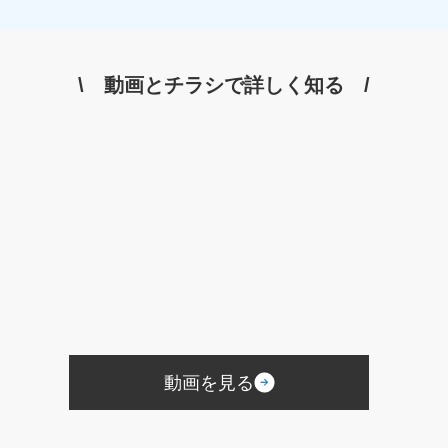
Googleミート
Googleフォト
セキュリティ
新聞折込
DM
インスタグラム
TikTok
Eコマース
Googleスライド
プレゼンテーション
研修マニュアル
\ 動画とチラシで詳しく知る /
業務マニュアル
資料作成
PowerPoint
Googleドキュメント
オンラインツール
文書作成
企画書
議事録
共同編集
Word
活用事例
業務改善
Googleスプレッドシート
管理
見積書
請求書
競合分析
葬儀プラン設計
受電管理
来館顧客管理
施行数管理
Excel
チャットワーク
Chatwork
使い方
利用用途
メッセージ
ビデオ通話
タスク管理機能
ツール
ファイル添付
オウンドメディア
使用許諾方法
葬儀ポータルサイト
葬儀アフィリエイトサイト
社名
商標権
商標
商標権侵害
Google広告
Yahoo！広告
屋号
サービス名
会館名
不正出稿
仕組み
動画を見る
デジタルタトゥー
価格
業界課題
墓石会社
仏壇会社
契約形態
手法
風評被害対策
予測キーワード対策
サジェスト対策サービス
サジェスト対策