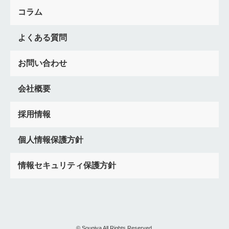
通夜振る舞いしない
京都府
出で立ち膳
茶碗割り
樒
コラム
黄白水引
友人形
新潟県
みちわけ
出馬むすび
口寄せ
朱ろうそく
神奈川県
横浜市
川崎市
よくある質問
民営火葬場
豆腐
人材研修
東京都
通夜振る舞い
マナー
火葬場
民営
高い
火葬費用
不足
お問い合わせ
逆さ臼
広報
千葉県
部分収骨
香典返し
現金
前火葬
夜伽見舞い
四本幡
Google
口コミ
投稿
会社概要
注文書
発注書
埼玉県
ジャランボン祭
秩父
寄居町火葬場
金剛杖
ともに立つ
寺送り
葬儀件数
採用情報
増やす
群馬県
でがの飯
さしみ
香典
ジャンボン
7日さらし
位牌分け
神道
採用方法
水戸
人材
個人情報保護方針
放生
求人媒体
鰹節
ろくしゃく
会員獲得
茨城県
情報セキュリティ保護方針
ポスター
骨葬
新生活
飛脚
枕返し
栃木県
福島県
裃
紅白餅
会津
中通り
浜通り
山形県
納棺の儀
告げ人
宮城県
風習
習慣
取り越し法要
契約講
天冠
互助会
解約
切替
事前相談シート
マッチング
クレジットカード決済
応募
資格
© Sougiya All Rights Reserved.