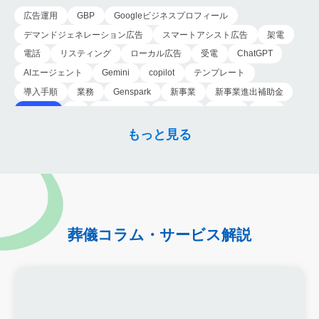
避けて通れない状…
広告運用
GBP
Googleビジネスプロフィール
デマンドジェネレーション広告
スマートアシスト広告
架電
電話
リスティング
ローカル広告
受電
ChatGPT
AIエージェント
Gemini
copilot
テンプレート
導入手順
業務
Genspark
新事業
新事業進出補助金
AI-MAX
IT
経済産業省
中小企業
補助金
広告
P-MAX
運用
プロンプト
手順
NotebookLM
もっと見る
メインビジュアル
ファーストビュー
トップページ
大手
会館紹介
メディア取材
認知度向上
ブランディング戦略
お客様の声
おすすめ記事
お問い合わせ
よくある質問
掲載項目
プラン数
種類
資料請求
スチール撮影
アプローチブック
写真
重要性
撮り方
LP
葬儀コラム・サービス解説
フライヤー
AI
葬儀の口コミ
MEO対策
検索エンジン最適化
Googleペナルティ
CTR
キーワード
内部施策
外部施策
メタディスクリプション
内部リンク
被リンク
サイテーション
中長期的な集客基盤の構築