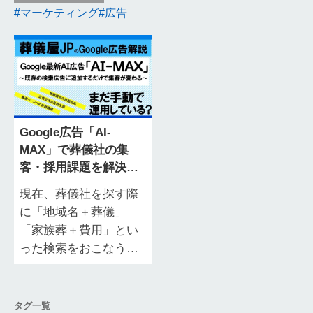
マーケティング
広告
Google広告「AI-
MAX」で葬儀社の集
客・採用課題を解決｜
基本から活用法まで解
現在、葬儀社を探す際
説
に「地域名＋葬儀」
「家族葬＋費用」とい
った検索をおこなう消
費者は増加の一途をた
どっており、Google検
索広告の活用はもはや
タグ一覧