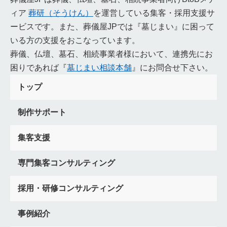
ィア
葬研（そうけん）
を運営している集客・採用支援サ
死講
焼香銭
葬儀施行管理システム
火葬場予約システム
顧客情報
効率化
情報セキュリティ
負担軽減
有用性
ービスです。また、葬儀屋JPでは『墓じまい』に困って
寺院紹介
さがみ典礼
むすびす
北のお葬式
いる方の支援をおこなっています。
らくおうセレモニー
富士葬祭
JA葬祭
アビコセレモア
葬儀、仏壇、墓石、相続事業者様において、連携先にお
ティア
てらくる
よりそう
菩提寺
了承
広島県
困りであれば『
墓じまい相談本舗
』にお問合せ下さい。
酉の日
厳島神社
備後
安芸
安芸門徒
浄土真宗
トップ
岡山県
おかんき
くがい
七本塔婆
火車
立飯
夜伽
島根県
出雲大社
伽
一晩中
赤飯
鳥取県
制作サポート
そうれん
因幡
伯耆
法事パン
善の綱
縁の綱
茶の子
和歌山県
還骨勤行
高野山
金剛峯寺
集客支援
熊野三山
三隣亡
傘餅
御詠歌
葬祭ディレクター
奈良県
垣内
環濠集落
位牌が二つ
天理教
兵庫県
専門集客コンサルティング
留め焼香
淡路島
おにぎり投げ
枕直し
納髪
採用・研修コンサルティング
LINE公式ページ
LINE公式アカウント
活用方法
LINE公式アカウント作成方法
課題改善
大阪府
本山納骨
事例紹介
いちま人形
友引
紙樒
板樒
樒塔