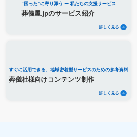
“困った”に寄り添う
ー 私たちの支援サービス
新盆
初盆
旧盆
7月盆
８月盆
お寺
提灯
葬儀屋.jpのサービス紹介
精霊棚
盆棚
盆飾り
送り火
迎え火
先祖
五供
ご膳料
お車代
新盆祭
切子灯籠
月遅れ盆
詳しく見る
新御霊祭
法要
四十九日
遺骨
埋葬許可証
お布施
返礼品
僧侶
納骨
故人
セグメント配信
リッチメニュー
リッチメッセージ
CRM
料金
機能
レポート
MicoCloud
Liny
Lステップ
L Message
LOYCUS
DMMチャットブーストCV
TSUNAGARU
すぐに活用できる、
地域密着型サービスのための参考資料
Poster
COMSBI
DECA
サービス品質
確認
顧客管理
見込み顧客
潜在顧客
葬儀フロー
葬儀社様向けコンテンツ制作
新聞折込広告
効果測定
事前相談
グループ化
詳しく見る
チャット
情報発信
タイムリー
google口コミ
アンケート
案内
友だち登録
促進
コミュニケーション
お別れ会
お別れの会
偲ぶ会
いい葬儀
公益社
霊園
相続
はじめて
喪主
遺族
小さなお葬式
イオンライフ
セレモア
成年後見人
家庭裁判所
法廷後見制度
任意後見制度