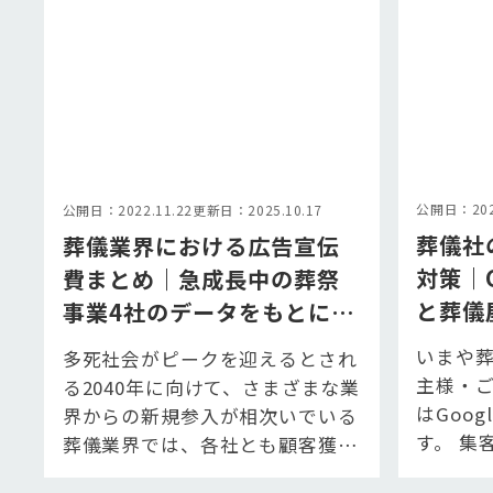
公開日：2022
公開日：2022.11.22
更新日：2025.10.17
葬儀社
葬儀業界における広告宣伝
対策｜
費まとめ｜急成長中の葬祭
と葬儀
事業4社のデータをもとに解
底解説
説
いまや
多死社会がピークを迎えるとされ
主様・
る2040年に向けて、さまざまな業
はGoo
界からの新規参入が相次いでいる
す。 集
葬儀業界では、各社とも顧客獲得
から手
が大きな課題となっています。 集