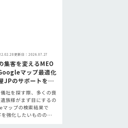
.02.28
更新日：2026.07.27
の集客を変えるMEO
Googleマップ最適化
屋JPのサポートを徹
葬儀社を探す際、多くの喪
ご遺族様がまず目にするの
gleマップの検索結果で
客を強化したいものの、何
を付ければいいか分からな