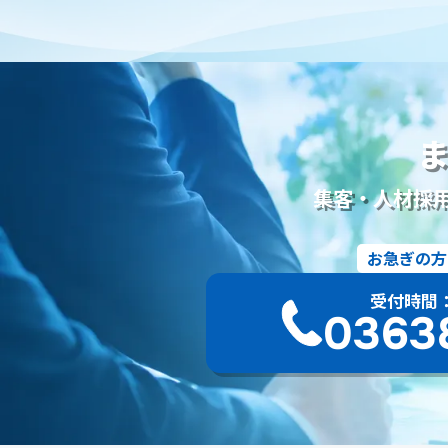
夜勤
金仏壇
唐木仏壇
モダン仏壇
供養
宗派
本尊
位牌
アルムナイ
再雇用
再雇用制度
ベテラ
定年退職者の嘱託雇用
出戻り雇用
アルムナイネットワーク
名刺管理
lit.link
リットリンク
リンク集
LINE WORK
Eコマース
Googleスライド
プレゼンテーション
研修マ
共同編集
Word
活用事例
業務改善
Googleスプレ
チャットワーク
Chatwork
使い方
利用用途
メッセ
集客・人材採
葬儀アフィリエイトサイト
社名
商標権
商標
商標権
墓石会社
仏壇会社
契約形態
手法
風評被害対策
お急ぎの方
ブログ
Web集客
メールマガジン
遺品整理
アフター
Bingマップ
葬儀業界
採用コンサルティング
採用代行
受付時間：9:
googleドライブ
One Drive
Dropbox
画像
認知
03-63
広報活動
Web広告
googleマップ
ファミーユ
小さな
増加
葬儀以外
葬儀付帯サービス
ご遺体搬送サービス
字外
通夜は平服
鹿児島県
じつの飯
離島
種子島
宇佐神宮
国東半島
淋し見舞い
葬儀前
敷米料
野
目覚まし
精霊流し
お墓
佐賀県
三日参り
茶碗割