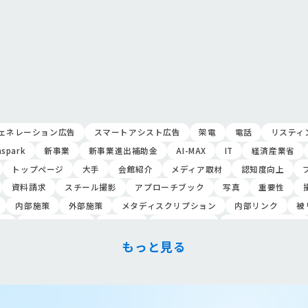
ェネレーション広告
スマートアシスト広告
架電
電話
リスティ
nspark
新事業
新事業進出補助金
AI-MAX
IT
経済産業省
トップページ
大手
会館紹介
メディア取材
認知度向上
資料請求
スチール撮影
アプローチブック
写真
重要性
内部施策
外部施策
メタディスクリプション
内部リンク
被
定
クリック課金型
制作実績
ヤネモ葬儀社
メモリアルKimura
葬祭社
大栄繊維グループ
制作
獲得
用意すべき
コンテン
もっと見る
ンのお葬式
OHAKO
ロープレ
受注
営業力研修
顧客心理
約率
来館対応
初期対応
入会対応
実践的技術
商品説明方法
教育
接遇マナー
顧客満足度向上
模擬葬儀研修
顧客理解
分