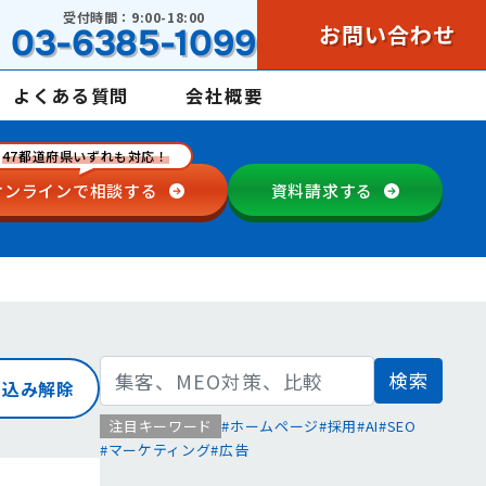
受付時間：9:00-18:00
お問い合わせ
03-6385-1099
よくある質問
会社概要
47都道府県いずれも対応！
オンラインで
相談する
資料請求する
検
り込み解除
索:
注目キーワード
ホームページ
採用
AI
SEO
マーケティング
広告