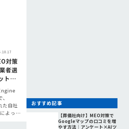
10.17
EO対策
｜業者選
ット・
ngine
称で、
おすすめ記事
された自社
ドによって
【葬儀社向け】MEO対策で
Googleマップの口コミを増
やす方法｜アンケート×AIツ