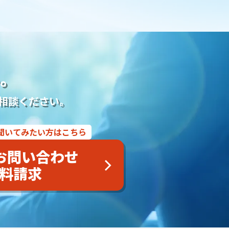
洋墓
お墓参り代行
霊園開発
お墓のリフォーム
定年退職者の再雇用
定年退職者の嘱託社員化
ポータルサイト
Webツール
名刺アプリ「eight」
セキュリティ
新聞折込
DM
インスタグラム
TikTok
ュメント
オンラインツール
文書作成
企画書
議事録
。
受電管理
来館顧客管理
施行数管理
Excel
ンドメディア
使用許諾方法
葬儀ポータルサイト
相談ください。
不正出稿
仕組み
デジタルタトゥー
価格
業界課題
ティブキーワード
Google検索
Yahoo！検索
終活
聞いてみたい方はこちら
可証
遺品整理士
トラブル
商標登録
ブランディング
ト
無料ツール
葬儀専門求人メディア
共有
お問い合わせ
供養墓
合祀
個別納骨
墓じまい
広告宣伝費
料請求
骨
紹介
掲載
出航地
手元供養
粉骨
問い合わせ
骨
破風墓
亀甲墓
ユタ
三枚肉
荼毘広告
字内
神棚封じ
不浄払い
玉串奉奠
大分県
籠盛
別れの盃
別れ飯
長崎県
キリスト教
水かけぎもん
夜見舞い
お斎
野位牌
丑の日
枕団子
高知県