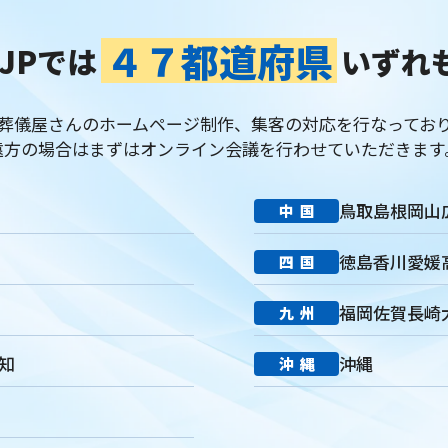
修プログラム
研修カリキュラム
Googleサイト
人材定着率
エン
ス
マネージャー
感情労働
面談
キャリア戦略
キャリア開発
４７都道府県
JPでは
いずれ
フィードバック
人事制度
360度効果
OKR
デジタルツール
イト
葬儀業社内ポータルサイト
葬儀業DX化
葬儀業経営改善
組
定着
採用力向上
人材採用
エンゲージメント
定着率
報酬
葬儀屋さんのホームページ制作、集客の対応を行なってお
年収
一周忌
年忌法要
仏事
寺院
命日
施主
お盆
遠方の場合はまずはオンライン会議を行わせていただきます
ご膳料
お車代
新盆祭
切子灯籠
月遅れ盆
新御霊祭
リッチメッセージ
CRM
料金
機能
レポート
MicoCloud
鳥取
島根
岡山
中国
DECA
サービス品質
確認
顧客管理
見込み顧客
潜在顧
口コミ
アンケート
案内
友だち登録
促進
コミュニケーション
徳島
香川
愛媛
四国
イオンライフ
セレモア
成年後見人
家庭裁判所
法廷後見制度
準
適合レベル
対応度
内容
範囲
里山型
公園型
庭園
福岡
佐賀
長崎
九州
葬
訃報文テンプレート
お悔み返信テンプレート
親等
友人
セレモニーたかはた
ナウエル典礼
やまとセレモニー
花祭苑
知
沖縄
沖縄
企業理念
ミッション
ビジョン
バリュー
人材教育
社是
QRコード
顧客満足度
見込み客
目的
ターゲット
エリア
ケティング
方法
課題
動画配信
労働環境
シフト制
働き