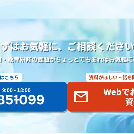
過去帳
礼拝
荘厳
五具足
線香
ローソク
樹木葬
和墓
ン採用
ベテラン雇用
シニア採用
シニア雇用
カムバック採用
墓石店
Web
紙媒体
EC
ディスプレイ広告
タウン誌
S
業務効率化
Google Meet
Googleミート
Googleフォト
ニュアル
業務マニュアル
資料作成
PowerPoint
Googleドキ
まずはお気軽に、
ご相談ください
ッドシート
管理
見積書
請求書
競合分析
葬儀プラン設計
ージ
ビデオ通話
タスク管理機能
ツール
ファイル添付
オウ
用・教育研修の課題がちょっとでもあればお気軽に
侵害
Google広告
Yahoo！広告
屋号
サービス名
会館名
予測キーワード対策
サジェスト対策サービス
サジェスト対策
ネガ
はこちら
資料がほしい・話を
サービス
業務提携
内製化
一般廃棄物収集運搬許可証
古物商許
YAHOO地図
YAHOOロコ
YAHOOプレイス
登録手順
採用サイ
Webで
00 - 18:00
posレジ
導入
手数料
紹介ページ
サイト構成
仏教
永代
85-1099
資
森の家
らくおう
費用
仏壇
仏具
法事
待遇
海洋散
寺院紹介サービス
遺品整理サービス
需要
人気
沖縄県
洗
奄美大島
与論島
徳之島
シマ
最中
宮崎県
神葬祭
辺位牌
三日の供養
団子を配る
熊本県
共同納骨堂
埋葬組
福岡県
博多祇園山笠
法被
参列
櫛田神社
勝俣班
通