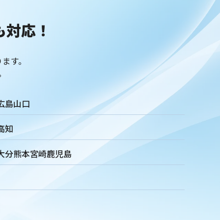
ゲージメント施策
社内ポータル
メルマガ
キャリアパス
成長支援制度
メンター
信頼関係
も
対応！
非金銭的インセンティブ設計
キャリア開発支援
承認欲求
織文化
心理的安全性
経営戦略
人材育成
人材不足
雇用戦略
経営者
育成
採用難易度
平均勤続年数
ります。
新盆
初盆
旧盆
7月盆
８月盆
お寺
提灯
。
法要
四十九日
遺骨
埋葬許可証
お布施
返礼品
Liny
Lステップ
L Message
LOYCUS
広島
山口
客
葬儀フロー
新聞折込広告
効果測定
事前相談
お別れ会
お別れの会
偲ぶ会
いい葬儀
公益社
高知
任意後見制度
規格葬儀取扱指定店
ウェブアクセシビリティ
型
認知度
ポイント
重視
消費者
ニーズ
改葬
大分
熊本
宮崎
鹿児島
お悔み返信
故人の敬称
訃報
お悔み
訃報情報
弔電
清月記
天国社
強み
周知拡大
ストーリー性
行動憲章
Credo
ブランドイメージ
コンプライアンス
訴求
滝本仏光堂
一休さんのはなおか
和島漆器仏壇店
方改革
改善
葬儀社の1日
葬儀社社員の生活
日勤