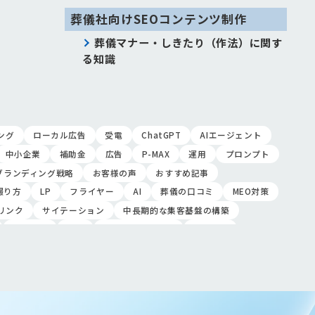
葬儀社向けSEOコンテンツ制作
葬儀マナー・しきたり（作法）に関す
る知識
ング
ローカル広告
受電
ChatGPT
AIエージェント
中小企業
補助金
広告
P-MAX
運用
プロンプト
ブランディング戦略
お客様の声
おすすめ記事
撮り方
LP
フライヤー
AI
葬儀の口コミ
MEO対策
リンク
サイテーション
中長期的な集客基盤の構築
木村葬祭
作成
東京あじよし商事
トワーズ
ツ
記事
ページ構成
要素
はじめての方へ
オンライン営業
CRMシステム
コンテンツマーケティング
売上アップ
ロールプレイング
現状分析
外部専門家
析
顧客観察
PDCAサイクル
葬儀業
研修
自社葬儀