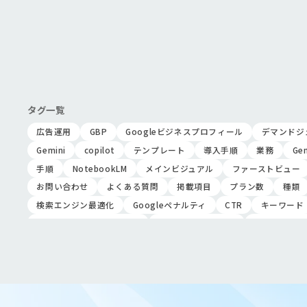
タグ一覧
広告運用
GBP
Googleビジネスプロフィール
デマンドジ
Gemini
copilot
テンプレート
導入手順
業務
Ge
手順
NotebookLM
メインビジュアル
ファーストビュー
お問い合わせ
よくある質問
掲載項目
プラン数
種類
検索エンジン最適化
Googleペナルティ
CTR
キーワード
リスティング広告外注業者
マッチタイプの選定
キーワード選
家族葬のトワーズ
こころ斎苑
たまのや
リニューアル
葬儀の流れ
さくら祭典
株式会社家族葬
えにし
イオ
クロスセリング
アップセリング
KPI設定
来館研修
成
KPI
接遇研修
身体技法
所作
振る舞い
接客