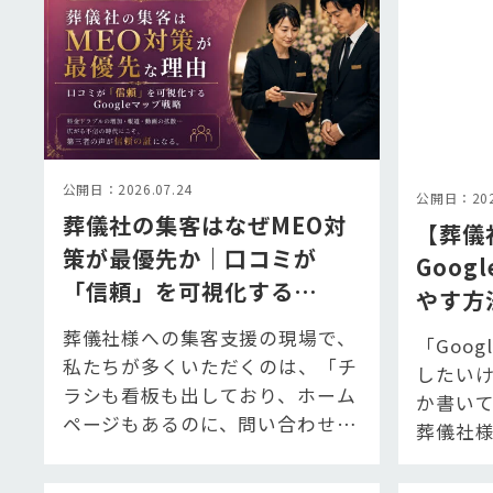
公開日：2026.07.24
公開日：2025
葬儀社の集客はなぜMEO対
【葬儀
策が最優先か｜口コミが
Goo
「信頼」を可視化する
やす方
Googleマップ戦略
ツール
葬儀社様への集客支援の現場で、
「Goo
集客を
私たちが多くいただくのは、「チ
したい
ラシも看板も出しており、ホーム
か書いて
ページもあるのに、問い合わせが
葬儀社
伸びない」というご相談です。 そ
ます。 
の背景に…
ケー…