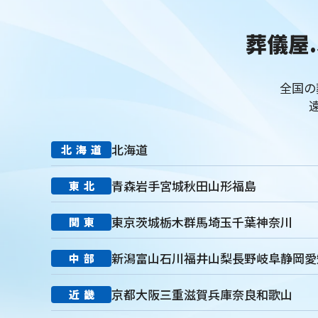
価格競争
ブランド力向上
自社理念
マインド研修
研
コミュニケーション改善
情報共有
社員サーベイ
ストレ
葬儀屋.
地域連携
成長戦略
デジタル活用
評価制度
目標設定
デジタルシフト
ITスキル格差
DX推進
葬儀業Googleサ
経営コンサルティング
調査
従業員エンゲージメント
人材
全国の
人手不足
離職率
従業員満足度
ES
人材確保
平均
精霊棚
盆棚
盆飾り
送り火
迎え火
先祖
五供
僧侶
納骨
故人
セグメント配信
リッチメニュー
北海道
北海道
DMMチャットブーストCV
TSUNAGARU
Poster
COMSBI
グループ化
チャット
情報発信
タイムリー
google
青森
岩手
宮城
秋田
山形
福島
東北
霊園
相続
はじめて
喪主
遺族
小さなお葬式
障害者差別解消法
WCAG 2.2
JIS X 8341-3:2016
達成基
東京
茨城
栃木
群馬
埼玉
千葉
神奈川
関東
永代供養
項目
専用ページ
コラム形式
親族
家族
個人情報
弔問
やわらぎ斎場
メモリード
ベルモニー
新潟
富山
石川
福井
山梨
長野
岐阜
静岡
愛
中部
パーパス
クレド
作り方
社内
行動指針
経営理念
京都
大阪
三重
滋賀
兵庫
奈良
和歌山
人事評価制度
社内コミュニケーション
差別化
行動規範
近畿
金宝堂
メモリアルアートの大野屋
仏壇店
動画
マー