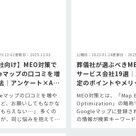
.12.02
更新日：2025.12.03
公開日：2023.01.24
更新日：2025.
社向け】MEO対策で
葬儀社が選ぶべきM
gleマップの口コミを増
サービス会社19選
法｜アンケート×AI
定のポイントやメリ
「葬儀の口コミ」で
デメリットを解説
gleマップの口コミを増や
MEO対策とは、「Map E
仕組み化
けど、お願いしてもなかな
Optimization」の略
もらえない…」 多くの
Googleマップに登録
様が、同じ悩みを抱えてい
の情報が検索キーワー
本記事でご紹介する アン
検索エンジンやGoo…