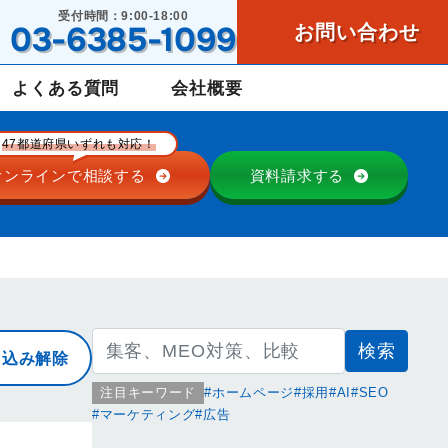
受付時間：9:00-18:00
03-6385-1099
お問い合わせ
よくある質問
会社概要
47都道府県いずれも対応！
オンラインで
相談する
資料請求する
検
り込み解除
索:
注目キーワード
ホームページ
採用
AI
SEO
マーケティング
広告