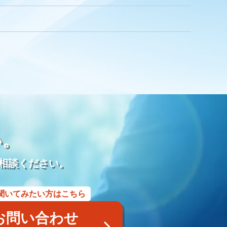
式
親族
家族葬
訃報文テンプレート
わらぎ斎場
メモリード
ベルモニー
セレモニーたかはた
社内
行動指針
経営理念
企業理念
ミッション
ュニケーション
差別化
行動規範
QRコード
顧客満足度
トの大野屋
仏壇店
動画
マーケティング
方法
課題
モダン仏壇
供養
宗派
過去帳
礼拝
荘厳
再雇用
再雇用制度
ベテラン採用
ベテラン雇用
アルムナイネットワーク
墓石店
Web
紙媒体
EC
集
LINE WORKS
業務効率化
Google Meet
プレゼンテーション
研修マニュアル
業務マニュアル
い。
業務改善
Googleスプレッドシート
管理
見積書
利用用途
メッセージ
ビデオ通話
タスク管理機能
相談ください。
商標
商標権侵害
Google広告
Yahoo！広告
屋号
風評被害対策
予測キーワード対策
サジェスト対策サービス
聞いてみたい方はこちら
アフターサービス
業務提携
内製化
コンサルティング
採用代行
YAHOO地図
YAHOOロコ
お問い合わせ
画像
認知
posレジ
導入
手数料
紹介ページ