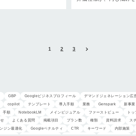
状況の中で「DX（デジ
ます。 本記事でご紹介
ラ…
ケー…
1
2
3
用
GBP
Googleビジネスプロフィール
デマンドジェネレーション広
copilot
テンプレート
導入手順
業務
Genspark
新事業
手順
NotebookLM
メインビジュアル
ファーストビュー
トッ
わせ
よくある質問
掲載項目
プラン数
種類
資料請求
ス
ンジン最適化
Googleペナルティ
CTR
キーワード
内部施策