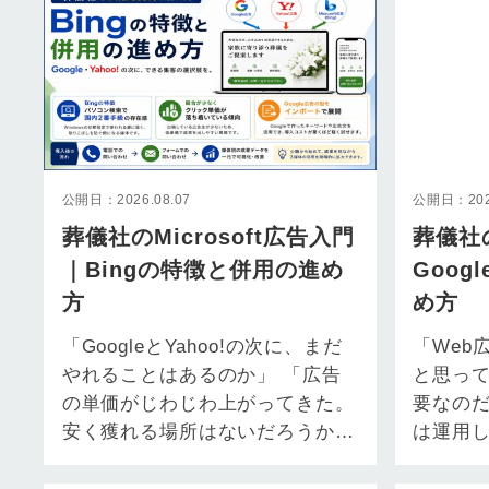
公開日：2026.08.07
公開日：2026
葬儀社のMicrosoft広告入門
葬儀社
｜Bingの特徴と併用の進め
Goo
方
め方
「GoogleとYahoo!の次に、まだ
「Web
やれることはあるのか」 「広告
と思って
の単価がじわじわ上がってきた。
要なのだ
安く獲れる場所はないだろうか」
は運用
「そもそもBingは、使われ…
打ち。