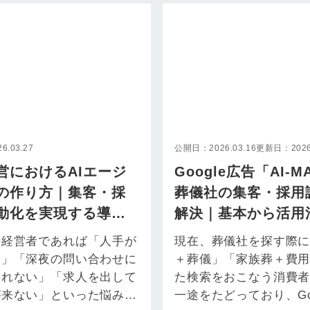
面した遺族…
.03.27
公開日：2026.03.16
更新日：2026.
営におけるAIエージ
Google広告「AI-
の作り方｜集客・採
葬儀社の集客・採用
動化を実現する導入
解決｜基本から活用
の手引き
解説
の経営者であれば「人手が
現在、葬儀社を探す際
い」「深夜の問い合わせに
＋葬儀」「家族葬＋費
きれない」「求人を出して
た検索をおこなう消費
が来ない」といった悩みに
一途をたどっており、Goo