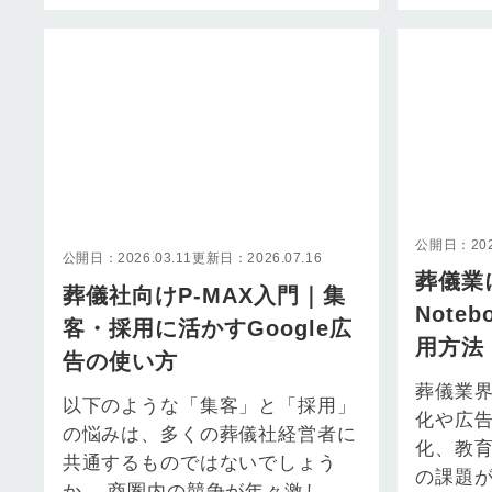
が増えています。 葬儀単価の下
日々直
落や異業種…
しょう
公開日：2026
公開日：2026.03.11
更新日：2026.07.16
葬儀業
葬儀社向けP-MAX入門｜集
Note
客・採用に活かすGoogle広
用方法
告の使い方
役”に
葬儀業
以下のような「集客」と「採用」
用
化や広
の悩みは、多くの葬儀社経営者に
化、教
共通するものではないでしょう
の課題
か。 商圏内の競争が年々激しく