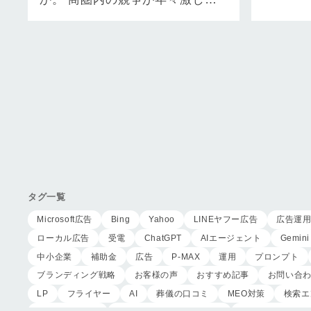
こうした
なり、集客が思うようにいかない
タルト
求人を出し…
タグ一覧
Microsoft広告
Bing
Yahoo
LINEヤフー広告
広告運
ローカル広告
受電
ChatGPT
AIエージェント
Gemini
中小企業
補助金
広告
P-MAX
運用
プロンプト
ブランディング戦略
お客様の声
おすすめ記事
お問い合
LP
フライヤー
AI
葬儀の口コミ
MEO対策
検索エ