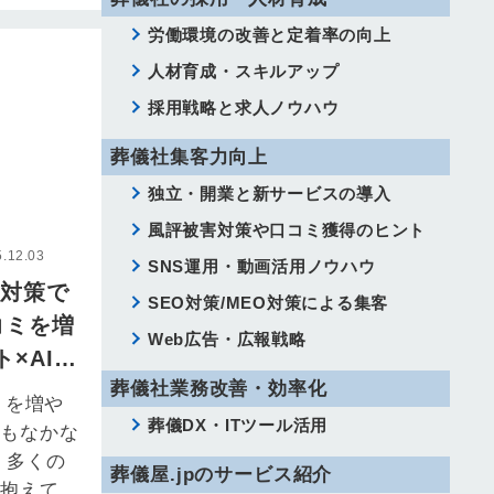
避けて通れ
労働環境の改善と定着率の向上
人材育成・スキルアップ
採用戦略と求人ノウハウ
葬儀社集客力向上
独立・開業と新サービスの導入
風評被害対策や口コミ獲得のヒント
12.03
SNS運用・動画活用ノウハウ
O対策で
SEO対策/MEO対策による集客
コミを増
Web広告・広報戦略
×AIツ
葬儀社業務改善・効率化
」で集
ミを増や
葬儀DX・ITツール活用
てもなかな
 多くの
葬儀屋.jpのサービス紹介
を抱えてい