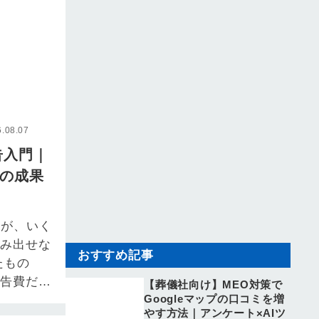
08.07
告入門｜
客の成果
るが、いく
踏み出せな
おすすめ記事
たもの
広告費だけ
【葬儀社向け】MEO対策で
Googleマップの口コミを増
の事業責
やす方法｜アンケート×AIツ