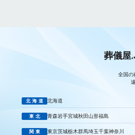
サイテーション
中長期的な集客基盤の構築
リスティング広告
作成
東京あじよし商事
トワーズ
家族葬のトワーズ
ページ構成
要素
はじめての方へ
葬儀の流れ
さくら
CRMシステム
コンテンツマーケティング
クロスセリング
ロールプレイング
現状分析
外部専門家
KPI
接遇研修
PDCAサイクル
葬儀業
研修
自社葬儀
価格競争
エンゲージメント施策
社内ポータル
メルマガ
コミュニ
葬儀屋.
キャリアパス
成長支援制度
メンター
信頼関係
地域
非金銭的インセンティブ設計
キャリア開発支援
承認欲求
組織文化
心理的安全性
経営戦略
人材育成
人材不足
全国の
報酬
雇用戦略
経営者
育成
採用難易度
平均勤続
お盆
新盆
初盆
旧盆
7月盆
８月盆
お寺
新御霊祭
法要
四十九日
遺骨
埋葬許可証
お布施
北海道
北海道
MicoCloud
Liny
Lステップ
L Message
LOYCUS
潜在顧客
葬儀フロー
新聞折込広告
効果測定
事前相
青森
岩手
宮城
秋田
山形
福島
東北
コミュニケーション
お別れ会
お別れの会
偲ぶ会
い
法廷後見制度
任意後見制度
規格葬儀取扱指定店
ウェブ
東京
茨城
栃木
群馬
埼玉
千葉
神奈川
関東