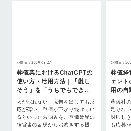
その背景に…
られ…
公開日：2026.03.27
公開日：2026
葬儀業におけるChatGPTの
葬儀経
使い方・活用方法｜「難し
ェント
そう」を「うちでもでき
用の自
る」に変える実践ガイド
と活用
人が採れない、広告を出しても反
葬儀社
応が薄い、単価が下がり続けてい
足りな
るといったお悩みを、葬儀業界の
対応し
経営者の皆様からお聴きする機会
も応募