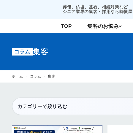
葬儀、仏壇、墓石、相続対策など
シニア業界の集客・採用なら葬儀屋.
TOP
集客のお悩み
コンサルティング
集客
コラム
集客支援
ホーム
»
コラム
»
集客
カテゴリーで絞り込む