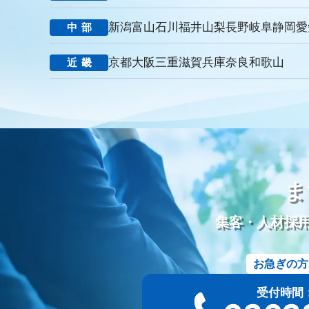
里山型
公園型
庭園型
認知度
ポイント
重視
お悔み返信テンプレート
親等
友人
お悔み返信
故人
新潟
富山
石川
福井
山梨
長野
岐阜
静岡
愛
中部
ナウエル典礼
やまとセレモニー
花祭苑
清月記
天国
ビジョン
バリュー
人材教育
社是
行動憲章
Cred
京都
大阪
三重
滋賀
兵庫
奈良
和歌山
近畿
見込み客
目的
ターゲット
エリア
訴求
滝本仏光
動画配信
労働環境
シフト制
働き方改革
改善
葬
五具足
線香
ローソク
樹木葬
和墓
洋墓
お墓
シニア採用
シニア雇用
カムバック採用
定年退職者の再
ディスプレイ広告
タウン誌
ポータルサイト
Webツール
Googleミート
Googleフォト
セキュリティ
新聞折込
ま
資料作成
PowerPoint
Googleドキュメント
オンラインツ
請求書
競合分析
葬儀プラン設計
受電管理
来館顧客
集客・人材採
ツール
ファイル添付
オウンドメディア
使用許諾方法
サービス名
会館名
不正出稿
仕組み
デジタルタトゥ
お急ぎの方
サジェスト対策
ネガティブキーワード
Google検索
Yah
一般廃棄物収集運搬許可証
古物商許可証
遺品整理士
ト
受付時間：9:
YAHOOプレイス
登録手順
採用サイト
無料ツール
葬