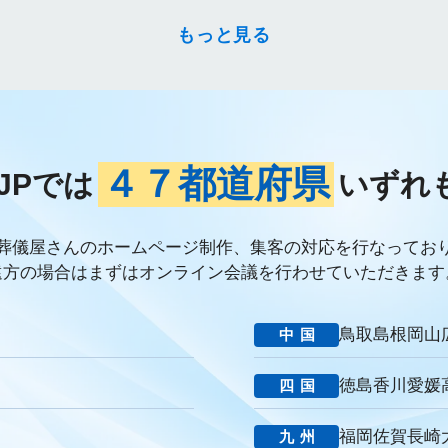
外注業者
マッチタイプの選定
キーワード選定
クリック課金型
こころ斎苑
たまのや
リニューアル
葬祭社
大栄繊維グループ
もっと見る
祭典
株式会社家族葬
えにし
イオンのお葬式
OHAKO
ロープ
アップセリング
KPI設定
来館研修
成約率
来館対応
初期
身体技法
所作
振る舞い
接客
教育
接遇マナー
顧
ブランド力向上
自社理念
マインド研修
研修プログラム
研修カ
ケーション改善
情報共有
社員サーベイ
ストレス
マネージャー
４７都道府県
JPでは
いずれ
連携
成長戦略
デジタル活用
評価制度
目標設定
フィードバ
デジタルシフト
ITスキル格差
DX推進
葬儀業Googleサイト
葬
経営コンサルティング
調査
従業員エンゲージメント
人材定着
葬儀屋さんのホームページ制作、集客の対応を行なってお
年数
人手不足
離職率
従業員満足度
ES
人材確保
平均年
遠方の場合はまずはオンライン会議を行わせていただきます
提灯
精霊棚
盆棚
盆飾り
送り火
迎え火
先祖
五供
返礼品
僧侶
納骨
故人
セグメント配信
リッチメニュー
鳥取
島根
岡山
中国
DMMチャットブーストCV
TSUNAGARU
Poster
COMSBI
D
談
グループ化
チャット
情報発信
タイムリー
google口コミ
徳島
香川
愛媛
四国
い葬儀
公益社
霊園
相続
はじめて
喪主
遺族
小さな
アクセシビリティ
障害者差別解消法
WCAG 2.2
JIS X 8341-3:2016
福岡
佐賀
長崎
九州