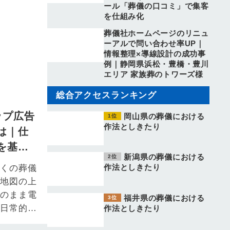
ール「葬儀の口コミ」で集客
を仕組み化
葬儀社ホームページのリニュ
ーアルで問い合わせ率UP｜
情報整理×導線設計の成功事
例｜静岡県浜松・豊橋・豊川
エリア 家族葬のトワーズ様
総合アクセスランキング
ップ広告
岡山県の葬儀における
作法としきたり
は｜仕
を基礎
新潟県の葬儀における
作法としきたり
近くの葬儀
、地図の上
そのまま電
福井県の葬儀における
が日常的に
作法としきたり
訃報に直