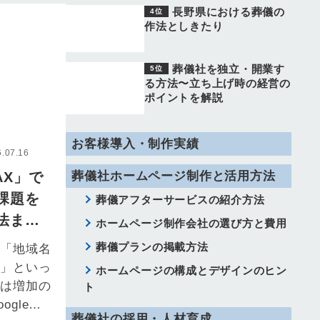
長野県における葬儀の
作法としきたり
葬儀社を独立・開業す
る方法〜立ち上げ時の経営の
ポイントを解説
お客様導入・制作実績
07.16
MAX」で
葬儀社ホームページ制作と活用方法
課題を
葬儀アフターサービスの紹介方法
法まで
ホームページ制作会社の選び方と費用
葬儀プランの掲載方法
に「地域名
用」といっ
ホームページの構成とデザインのヒン
者は増加の
ト
gle検
葬儀社の採用・人材育成