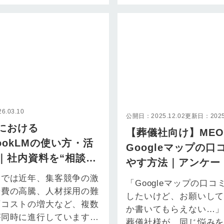
面されているのではないで
索広告の活用はもはや
か。…
ない状…
.03.10
公開日：2025.12.02
更新日：2025.
における
【葬儀社向け】ME
bookLMの使い方・活
Googleマップの口
｜社内資料を“相談
やす方法｜アンケート
変える現場目線のAI活
ール「葬儀の口コミ
界では近年、集客競争の激
「Googleマップの口コ
告費の高騰、人材採用の難
客を仕組み化
したいけど、お願いし
育コストの増大など、複数
か書いてもらえない…」
が同時に進行しています。
葬儀社様が、同じ悩み