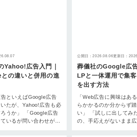
.08.07
公開日：2026.08.06
更新日：2026.
のYahoo!広告入門｜
葬儀社のGoogle広
gleとの違いと併用の進
LPと一体運用で集
を出す方法
広告といえばGoogle広告
「Web広告に興味はあ
いたが、Yahoo!広告も必
らかかるのか分からず
ろうか」 「Google広告
い」 「試しに出してみ
しているが問い合わせが頭
の、手応えがないまま
予算を増やす以外…
が消えていく」 葬儀社
任者様・ご…