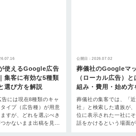
.07.16
公開日：2026.07.02
が使えるGoogle広告
葬儀社のGoogleマ
｜集客に有効な5種類
（ローカル広告）と
と選び方を解説
組み・費用・始め方
から解説
le広告には現在8種類のキャ
葬儀社の集客では、「
ンタイプ（広告種）が用意
社」と検索した遺族が
いますが、どれを選ぶべき
位に表示された一社に
がつかないまま出稿を見送
話をかけるという場面
る、あるいは代理店に勧め
起きています。 突然の