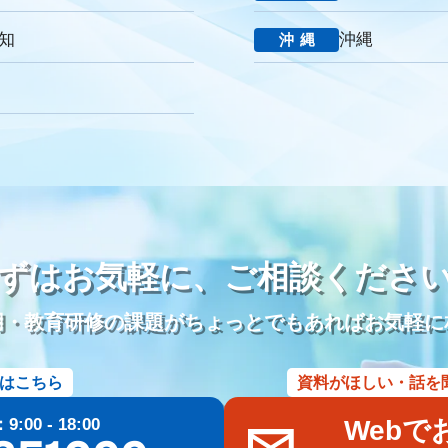
消費者
ニーズ
改葬
永代供養
項目
専用ページ
コラム形
の敬称
訃報
お悔み
訃報情報
弔電
個人情報
弔問
や
知
沖縄
沖縄
社
強み
周知拡大
ストーリー性
パーパス
クレド
作り方
o
ブランドイメージ
コンプライアンス
人事評価制度
社内コミ
堂
一休さんのはなおか
和島漆器仏壇店
金宝堂
メモリアルアー
儀社の1日
葬儀社社員の生活
日勤
夜勤
金仏壇
唐木仏壇
参り代行
霊園開発
お墓のリフォーム
本尊
位牌
アルムナイ
雇用
定年退職者の嘱託社員化
定年退職者の嘱託雇用
出戻り雇用
名刺アプリ「eight」
名刺管理
lit.link
リットリンク
リンク
DM
インスタグラム
TikTok
Eコマース
Googleスライド
ずはお気軽に、
ご相談くださ
ール
文書作成
企画書
議事録
共同編集
Word
活用事例
管理
施行数管理
Excel
チャットワーク
Chatwork
使い方
用・教育研修の課題がちょっとでもあればお気軽に
葬儀ポータルサイト
葬儀アフィリエイトサイト
社名
商標権
ー
価格
業界課題
墓石会社
仏壇会社
契約形態
手法
はこちら
資料がほしい・話を
oo！検索
終活
ブログ
Web集客
メールマガジン
遺品整理
ラブル
商標登録
ブランディング
Bingマップ
葬儀業界
採用
00 - 18:00
Webで
儀専門求人メディア
共有
googleドライブ
One Drive
Dropbox