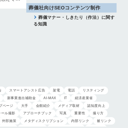
する アン
葬儀社向けSEOコンテンツ制作
葬儀マナー・しきたり（作法）に関す
る知識
告
スマートアシスト広告
架電
電話
リスティング
新事業進出補助金
AI-MAX
IT
経済産業省
プページ
大手
会館紹介
メディア取材
認知度向上
チール撮影
アプローチブック
写真
重要性
撮り方
外部施策
メタディスクリプション
内部リンク
被リンク