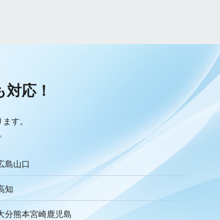
制作実績
ヤネモ葬儀社
メモリアルKimura
木村葬祭
制作
獲得
用意すべき
コンテンツ
記事
レ
受注
営業力研修
顧客心理
オンライン営業
対応
入会対応
実践的技術
商品説明方法
売上アップ
客満足度向上
模擬葬儀研修
顧客理解
分析
顧客観察
リキュラム
Googleサイト
人材定着率
感情労働
面談
キャリア戦略
キャリア開発
も
対応！
ック
人事制度
360度効果
OKR
デジタルツール
儀業社内ポータルサイト
葬儀業DX化
葬儀業経営改善
採用力向上
人材採用
エンゲージメント
定着率
ります。
収
一周忌
年忌法要
仏事
寺院
命日
施主
。
ご膳料
お車代
新盆祭
切子灯籠
月遅れ盆
リッチメッセージ
CRM
料金
機能
レポート
広島
山口
ECA
サービス品質
確認
顧客管理
見込み顧客
アンケート
案内
友だち登録
促進
高知
お葬式
イオンライフ
セレモア
成年後見人
家庭裁判所
達成基準
適合レベル
対応度
内容
範囲
大分
熊本
宮崎
鹿児島