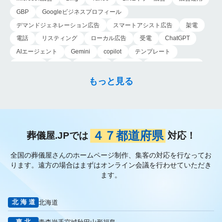
GBP
Googleビジネスプロフィール
デマンドジェネレーション広告
スマートアシスト広告
架電
電話
リスティング
ローカル広告
受電
ChatGPT
AIエージェント
Gemini
copilot
テンプレート
導入手順
業務
Genspark
新事業
新事業進出補助金
AI-MAX
IT
経済産業省
中小企業
補助金
広告
もっと見る
P-MAX
運用
プロンプト
手順
NotebookLM
メインビジュアル
ファーストビュー
トップページ
大手
会館紹介
メディア取材
認知度向上
ブランディング戦略
お客様の声
おすすめ記事
お問い合わせ
よくある質問
４７都道府県
葬儀屋.JPでは
対応！
掲載項目
プラン数
種類
資料請求
スチール撮影
全国の葬儀屋さんのホームページ制作、集客の対応を行なってお
アプローチブック
写真
重要性
撮り方
LP
ります。
遠方の場合はまずはオンライン会議を行わせていただき
フライヤー
AI
葬儀の口コミ
MEO対策
ます。
検索エンジン最適化
Googleペナルティ
CTR
キーワード
内部施策
外部施策
メタディスクリプション
内部リンク
北海道
北海道
被リンク
サイテーション
中長期的な集客基盤の構築
東北