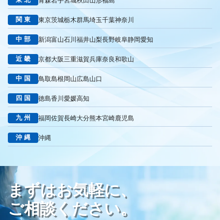
青森
岩手
宮城
秋田
山形
福島
リスティング広告外注業者
マッチタイプの選定
キーワード選定
クリック課金型
制作実績
ヤネモ葬儀社
関東
東京
茨城
栃木
群馬
埼玉
千葉
神奈川
メモリアルKimura
木村葬祭
作成
東京あじよし商事
中部
新潟
富山
石川
福井
山梨
長野
岐阜
静岡
愛知
トワーズ
家族葬のトワーズ
こころ斎苑
たまのや
リニューアル
葬祭社
大栄繊維グループ
制作
獲得
近畿
京都
大阪
三重
滋賀
兵庫
奈良
和歌山
用意すべき
コンテンツ
記事
ページ構成
要素
中国
鳥取
島根
岡山
広島
山口
はじめての方へ
葬儀の流れ
さくら祭典
株式会社家族葬
えにし
イオンのお葬式
OHAKO
ロープレ
受注
四国
徳島
香川
愛媛
高知
営業力研修
顧客心理
オンライン営業
CRMシステム
九州
福岡
佐賀
長崎
大分
熊本
宮崎
鹿児島
コンテンツマーケティング
クロスセリング
アップセリング
KPI設定
来館研修
成約率
来館対応
初期対応
沖縄
沖縄
入会対応
実践的技術
商品説明方法
売上アップ
ロールプレイング
現状分析
外部専門家
KPI
接遇研修
身体技法
所作
振る舞い
接客
教育
接遇マナー
まずはお気軽に、
顧客満足度向上
模擬葬儀研修
顧客理解
分析
顧客観察
PDCAサイクル
葬儀業
研修
自社葬儀
ご相談ください。
価格競争
ブランド力向上
自社理念
マインド研修