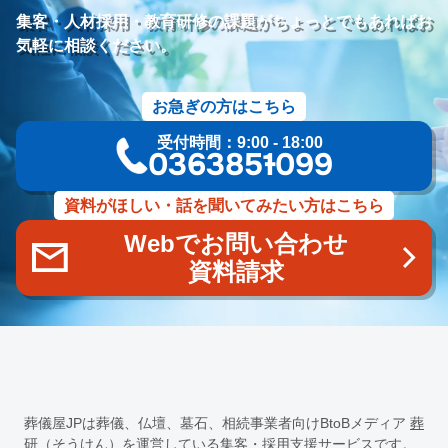
研修プログラム
研修カリキュラム
Googleサイト
集客・人材採用・教育研修の課題がちょっとでもあればお
人材定着率
エンゲージメント施策
社内ポータル
メルマガ
気軽に相談ください。
コミュニケーション改善
情報共有
社員サーベイ
ストレス
マネージャー
感情労働
面談
キャリア戦略
お急ぎの方はこちら
キャリア開発
キャリアパス
成長支援制度
メンター
受付時間：9:00 - 18:00
信頼関係
地域連携
成長戦略
デジタル活用
評価制度
03-6385-1099
目標設定
フィードバック
人事制度
360度効果
OKR
デジタルツール
非金銭的インセンティブ設計
資料がほしい・話を聞いてみたい方はこちら
キャリア開発支援
承認欲求
デジタルシフト
ITスキル格差
Webでお問い合わせ
DX推進
葬儀業Googleサイト
葬儀業社内ポータルサイト
資料請求
葬儀業DX化
葬儀業経営改善
組織文化
心理的安全性
経営戦略
人材育成
人材不足
経営コンサルティング
調査
従業員エンゲージメント
人材定着
採用力向上
人材採用
エンゲージメント
定着率
報酬
雇用戦略
経営者
育成
採用難易度
平均勤続年数
人手不足
離職率
従業員満足度
ES
人材確保
平均年収
葬儀屋JPは葬儀、仏壇、墓石、相続事業者向けBtoBメディア
葬
一周忌
年忌法要
仏事
寺院
命日
施主
お盆
研（そうけん）
を運営している集客・採用支援サービスです。