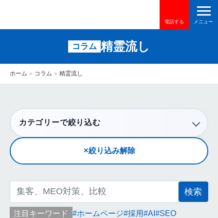
電話する
精霊流し
コラム
ホーム
»
コラム
»
精霊流し
カテゴリーで絞り込む
絞り込み解除
検
索:
注目キーワード
ホームページ
採用
AI
SEO