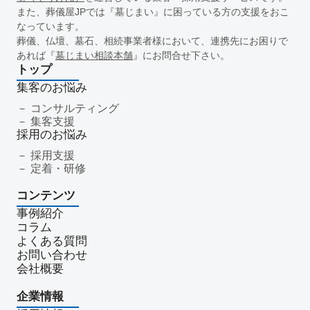
新盆
初盆
旧盆
7月盆
８月盆
お寺
提灯
また、葬儀屋JPでは『墓じまい』に困っている方の支援をおこ
なっています。
精霊棚
盆棚
盆飾り
送り火
迎え火
先祖
五供
葬儀、仏壇、墓石、相続事業者様において、連携先にお困りで
ご膳料
お車代
新盆祭
切子灯籠
月遅れ盆
あれば『
墓じまい相談本舗
』にお問合せ下さい。
新御霊祭
法要
四十九日
遺骨
埋葬許可証
お布施
トップ
返礼品
僧侶
納骨
故人
セグメント配信
集客のお悩み
リッチメニュー
リッチメッセージ
CRM
料金
機能
コンサルティング
集客支援
レポート
MicoCloud
Liny
Lステップ
L Message
採用のお悩み
LOYCUS
DMMチャットブーストCV
TSUNAGARU
採用支援
Poster
COMSBI
DECA
サービス品質
確認
定着・研修
顧客管理
見込み顧客
潜在顧客
葬儀フロー
コンテンツ
新聞折込広告
効果測定
事前相談
グループ化
事例紹介
チャット
情報発信
タイムリー
google口コミ
コラム
アンケート
案内
友だち登録
促進
よくある質問
コミュニケーション
お別れ会
お別れの会
偲ぶ会
お問い合わせ
会社概要
いい葬儀
公益社
霊園
相続
はじめて
喪主
遺族
小さなお葬式
イオンライフ
セレモア
企業情報
成年後見人
家庭裁判所
法廷後見制度
任意後見制度