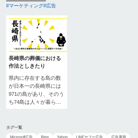
マーケティング
広告
長崎県の葬儀における
作法としきたり
県内に存在する島の数
が日本一の長崎県には
971の島があり、そのう
ち74島は人々が暮らす
有人島です。 島嶼部は
対馬島地域・壱岐島地
域・五島列島地域・平
タグ一覧
戸諸島地域・…
Microsoft広告
Bing
Yahoo
LINEヤフー広告
広告運用