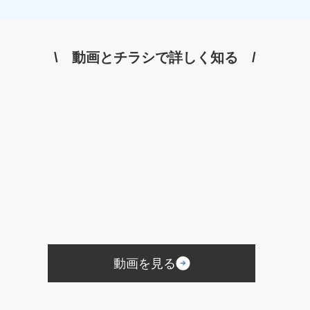
Googleミート
Googleフォト
セキュリティ
新聞折込
DM
インスタグラム
TikTok
Eコマース
Googleスライド
プレゼンテーション
研修マニュアル
\ 動画とチラシで詳しく知る /
業務マニュアル
資料作成
PowerPoint
Googleドキュメント
オンラインツール
文書作成
企画書
議事録
共同編集
Word
活用事例
業務改善
Googleスプレッドシート
管理
見積書
請求書
競合分析
葬儀プラン設計
受電管理
来館顧客管理
施行数管理
Excel
チャットワーク
Chatwork
使い方
利用用途
メッセージ
ビデオ通話
タスク管理機能
ツール
ファイル添付
オウンドメディア
使用許諾方法
葬儀ポータルサイト
葬儀アフィリエイトサイト
社名
商標権
商標
商標権侵害
Google広告
Yahoo！広告
屋号
サービス名
会館名
不正出稿
仕組み
動画を見る
デジタルタトゥー
価格
業界課題
墓石会社
仏壇会社
契約形態
手法
風評被害対策
予測キーワード対策
サジェスト対策サービス
サジェスト対策