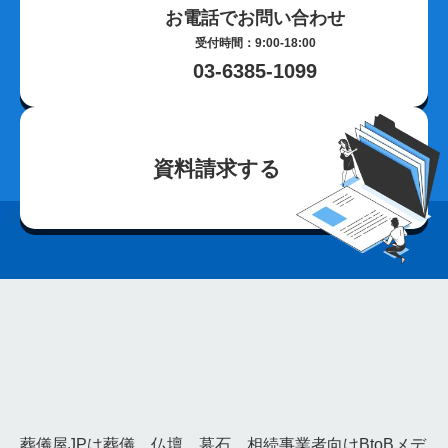
お電話でお問い合わせ
荼毘広告
字内
字外
通夜は平服
鹿児島県
じつの飯
離島
種子島
奄美大島
与論島
徳之島
受付時間：9:00-18:00
03-6385-1099
シマ
最中
宮崎県
神葬祭
神棚封じ
不浄払い
玉串奉奠
大分県
籠盛
宇佐神宮
国東半島
淋し見舞い
葬儀前
敷米料
野辺位牌
三日の供養
団子を配る
熊本県
共同納骨堂
埋葬組
別れの盃
資料請求する
別れ飯
長崎県
キリスト教
水かけぎもん
目覚まし
精霊流し
お墓
佐賀県
三日参り
茶碗割
福岡県
博多祇園山笠
法被
参列
櫛田神社
勝俣班
通夜見舞い
お斎
野位牌
丑の日
枕団子
高知県
皿鉢料理
おきゃく文化
羽織袴
添い寝
寺院少ない
神社多い
いざなぎ流
食い断ち
願はらい
愛媛県
巳正月
みんま
合力
翌日収骨
いろ
棺回し
香川県
同行
東讃
西讃
真言宗
宝冠
お悔
表書き
違う
金刀比羅宮
灰葬
徳島県
竹馬
お六日法要
枕がえし
副葬品
ハサミと針
阿波踊り
葬儀屋JPは葬儀、仏壇、墓石、相続事業者向けBtoBメデ
送り飯
まな板直し
山口県
むむこう
立ち飯
講