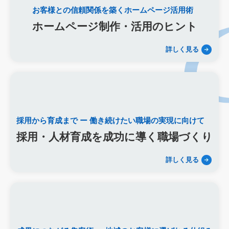
お客様との信頼関係を築くホームページ活用術
キーワード選定
クリック課金型
制作実績
ヤネモ葬儀社
ホームページ制作・活用のヒント
メモリアルKimura
木村葬祭
作成
東京あじよし商事
トワーズ
家族葬のトワーズ
こころ斎苑
たまのや
詳しく見る
リニューアル
葬祭社
大栄繊維グループ
制作
獲得
用意すべき
コンテンツ
記事
ページ構成
要素
はじめての方へ
葬儀の流れ
さくら祭典
株式会社家族葬
えにし
イオンのお葬式
OHAKO
ロープレ
受注
営業力研修
顧客心理
オンライン営業
CRMシステム
採用から育成まで
ー 働き続けたい職場の実現に向けて
コンテンツマーケティング
クロスセリング
アップセリング
採用・人材育成を成功に導く職場づくり
KPI設定
来館研修
成約率
来館対応
初期対応
入会対応
実践的技術
商品説明方法
売上アップ
詳しく見る
ロールプレイング
現状分析
外部専門家
KPI
接遇研修
身体技法
所作
振る舞い
接客
教育
接遇マナー
顧客満足度向上
模擬葬儀研修
顧客理解
分析
顧客観察
PDCAサイクル
葬儀業
研修
自社葬儀
価格競争
ブランド力向上
自社理念
マインド研修