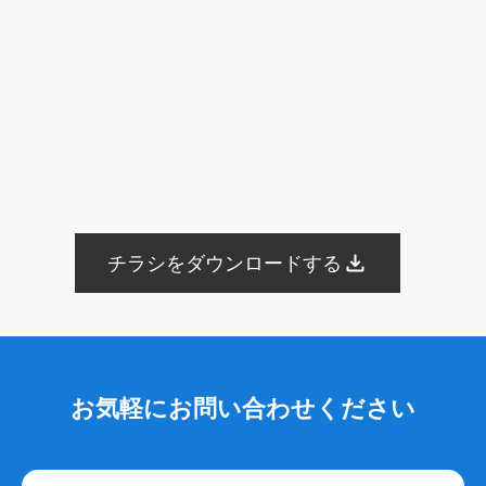
ネガティブキーワード
Google検索
Yahoo！検索
終活
ブログ
Web集客
メールマガジン
遺品整理
アフターサービス
業務提携
内製化
一般廃棄物収集運搬許可証
古物商許可証
遺品整理士
トラブル
商標登録
ブランディング
Bingマップ
葬儀業界
採用コンサルティング
採用代行
YAHOO地図
YAHOOロコ
YAHOOプレイス
登録手順
採用サイト
無料ツール
葬儀専門求人メディア
共有
googleドライブ
One Drive
Dropbox
画像
認知
posレジ
導入
チラシをダウンロードする
手数料
紹介ページ
サイト構成
仏教
永代供養墓
合祀
個別納骨
墓じまい
広告宣伝費
広報活動
Web広告
googleマップ
ファミーユ
小さな森の家
らくおう
費用
仏壇
仏具
法事
待遇
海洋散骨
紹介
掲載
出航地
手元供養
粉骨
問い合わせ
お気軽にお問い合わせください
増加
葬儀以外
葬儀付帯サービス
ご遺体搬送サービス
寺院紹介サービス
遺品整理サービス
需要
人気
沖縄県
洗骨
破風墓
亀甲墓
ユタ
三枚肉