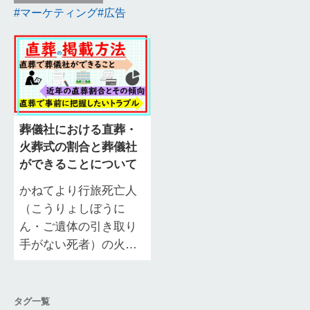
マーケティング
広告
葬儀社における直葬・
火葬式の割合と葬儀社
ができることについて
かねてより行旅死亡人
（こうりょしぼうに
ん・ご遺体の引き取り
手がない死者）の火葬
や生活保護葬（福祉
葬）に用いられていた
直葬（火葬式）です
タグ一覧