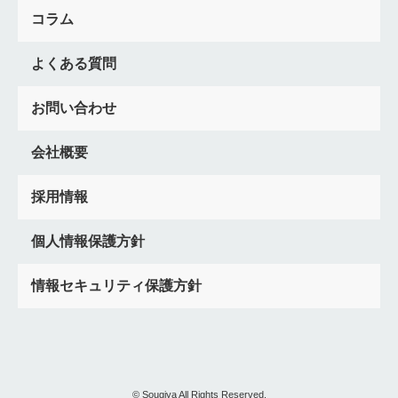
通夜振る舞いしない
京都府
出で立ち膳
茶碗割り
樒
コラム
黄白水引
友人形
新潟県
みちわけ
出馬むすび
口寄せ
朱ろうそく
神奈川県
横浜市
川崎市
よくある質問
民営火葬場
豆腐
人材研修
東京都
通夜振る舞い
マナー
火葬場
民営
高い
火葬費用
不足
お問い合わせ
逆さ臼
広報
千葉県
部分収骨
香典返し
現金
前火葬
夜伽見舞い
四本幡
Google
口コミ
投稿
会社概要
注文書
発注書
埼玉県
ジャランボン祭
秩父
寄居町火葬場
金剛杖
ともに立つ
寺送り
葬儀件数
採用情報
増やす
群馬県
でがの飯
さしみ
香典
ジャンボン
7日さらし
位牌分け
神道
採用方法
水戸
人材
個人情報保護方針
放生
求人媒体
鰹節
ろくしゃく
会員獲得
茨城県
情報セキュリティ保護方針
ポスター
骨葬
新生活
飛脚
枕返し
栃木県
福島県
裃
紅白餅
会津
中通り
浜通り
山形県
納棺の儀
告げ人
宮城県
風習
習慣
取り越し法要
契約講
天冠
互助会
解約
切替
事前相談シート
マッチング
クレジットカード決済
応募
資格
© Sougiya All Rights Reserved.