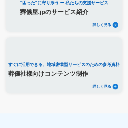
“困った”に寄り添う
ー 私たちの支援サービス
新盆
初盆
旧盆
7月盆
８月盆
お寺
提灯
葬儀屋.jpのサービス紹介
精霊棚
盆棚
盆飾り
送り火
迎え火
先祖
五供
ご膳料
お車代
新盆祭
切子灯籠
月遅れ盆
詳しく見る
新御霊祭
法要
四十九日
遺骨
埋葬許可証
お布施
返礼品
僧侶
納骨
故人
セグメント配信
リッチメニュー
リッチメッセージ
CRM
料金
機能
レポート
MicoCloud
Liny
Lステップ
L Message
LOYCUS
DMMチャットブーストCV
TSUNAGARU
すぐに活用できる、
地域密着型サービスのための参考資料
Poster
COMSBI
DECA
サービス品質
確認
顧客管理
見込み顧客
潜在顧客
葬儀フロー
葬儀社様向けコンテンツ制作
新聞折込広告
効果測定
事前相談
グループ化
詳しく見る
チャット
情報発信
タイムリー
google口コミ
アンケート
案内
友だち登録
促進
コミュニケーション
お別れ会
お別れの会
偲ぶ会
いい葬儀
公益社
霊園
相続
はじめて
喪主
遺族
小さなお葬式
イオンライフ
セレモア
成年後見人
家庭裁判所
法廷後見制度
任意後見制度