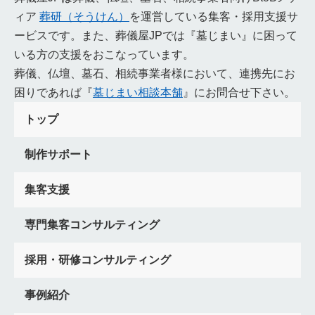
ィア
葬研（そうけん）
を運営している集客・採用支援サ
死講
焼香銭
葬儀施行管理システム
火葬場予約システム
顧客情報
効率化
情報セキュリティ
負担軽減
有用性
ービスです。また、葬儀屋JPでは『墓じまい』に困って
寺院紹介
さがみ典礼
むすびす
北のお葬式
いる方の支援をおこなっています。
らくおうセレモニー
富士葬祭
JA葬祭
アビコセレモア
葬儀、仏壇、墓石、相続事業者様において、連携先にお
ティア
てらくる
よりそう
菩提寺
了承
広島県
困りであれば『
墓じまい相談本舗
』にお問合せ下さい。
酉の日
厳島神社
備後
安芸
安芸門徒
浄土真宗
トップ
岡山県
おかんき
くがい
七本塔婆
火車
立飯
夜伽
島根県
出雲大社
伽
一晩中
赤飯
鳥取県
制作サポート
そうれん
因幡
伯耆
法事パン
善の綱
縁の綱
茶の子
和歌山県
還骨勤行
高野山
金剛峯寺
集客支援
熊野三山
三隣亡
傘餅
御詠歌
葬祭ディレクター
奈良県
垣内
環濠集落
位牌が二つ
天理教
兵庫県
専門集客コンサルティング
留め焼香
淡路島
おにぎり投げ
枕直し
納髪
採用・研修コンサルティング
LINE公式ページ
LINE公式アカウント
活用方法
LINE公式アカウント作成方法
課題改善
大阪府
本山納骨
事例紹介
いちま人形
友引
紙樒
板樒
樒塔