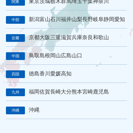
東京
茨城
栃木
群馬
埼玉
千葉
神奈川
関東
訴求
滝本仏光堂
一休さんのはなおか
和島漆器仏壇店
金宝堂
メモリアルアートの大野屋
仏壇店
動画
新潟
富山
石川
福井
山梨
長野
岐阜
静岡
愛知
中部
マーケティング
方法
課題
動画配信
労働環境
シフト制
働き方改革
改善
葬儀社の1日
京都
大阪
三重
滋賀
兵庫
奈良
和歌山
近畿
葬儀社社員の生活
日勤
夜勤
金仏壇
唐木仏壇
モダン仏壇
供養
宗派
過去帳
礼拝
荘厳
鳥取
島根
岡山
広島
山口
五具足
線香
ローソク
樹木葬
和墓
洋墓
中国
お墓参り代行
霊園開発
お墓のリフォーム
本尊
位牌
アルムナイ
再雇用
再雇用制度
ベテラン採用
徳島
香川
愛媛
高知
四国
ベテラン雇用
シニア採用
シニア雇用
カムバック採用
定年退職者の再雇用
定年退職者の嘱託社員化
福岡
佐賀
長崎
大分
熊本
宮崎
鹿児島
九州
定年退職者の嘱託雇用
出戻り雇用
アルムナイネットワーク
墓石店
Web
紙媒体
EC
ディスプレイ広告
沖縄
沖縄
タウン誌
ポータルサイト
Webツール
名刺アプリ「eight」
名刺管理
lit.link
リットリンク
リンク集
LINE WORKS
業務効率化
Google Meet