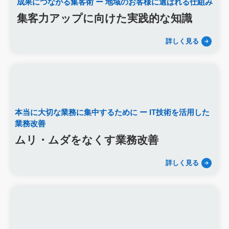
成果につながる集客術
ー 地域のお客様に選ばれる仕組み
研修プログラム
研修カリキュラム
Googleサイト
集客力アップに向けた実践的な知識
人材定着率
エンゲージメント施策
社内ポータル
メルマガ
コミュニケーション改善
情報共有
社員サーベイ
ストレス
詳しく見る
マネージャー
感情労働
面談
キャリア戦略
キャリア開発
キャリアパス
成長支援制度
メンター
信頼関係
地域連携
成長戦略
デジタル活用
評価制度
目標設定
フィードバック
人事制度
360度効果
OKR
デジタルツール
非金銭的インセンティブ設計
本当に大切な業務に集中するために
ー IT技術を活用した
キャリア開発支援
承認欲求
デジタルシフト
ITスキル格差
業務改善
DX推進
葬儀業Googleサイト
葬儀業社内ポータルサイト
ムリ・ムダをなくす業務改善
葬儀業DX化
葬儀業経営改善
組織文化
心理的安全性
経営戦略
人材育成
人材不足
経営コンサルティング
詳しく見る
調査
従業員エンゲージメント
人材定着
採用力向上
人材採用
エンゲージメント
定着率
報酬
雇用戦略
経営者
育成
採用難易度
平均勤続年数
人手不足
離職率
従業員満足度
ES
人材確保
平均年収
一周忌
年忌法要
仏事
寺院
命日
施主
お盆