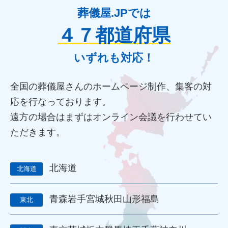
規格葬儀取扱指定店
ウェブアクセシビリティ
葬儀屋.JPでは
障害者差別解消法
WCAG 2.2
JIS X 8341-3:2016
４７都道府県
達成基準
適合レベル
対応度
内容
範囲
里山型
公園型
庭園型
認知度
ポイント
重視
消費者
いずれも対応！
ニーズ
改葬
永代供養
項目
専用ページ
コラム形式
親族
家族葬
訃報文テンプレート
全国の葬儀屋さんのホームページ制作、集客の対
お悔み返信テンプレート
親等
友人
お悔み返信
応を行なっております。
故人の敬称
訃報
お悔み
訃報情報
弔電
個人情報
遠方の場合はまずはオンライン会議を行わせてい
弔問
やわらぎ斎場
メモリード
ベルモニー
ただきます。
セレモニーたかはた
ナウエル典礼
やまとセレモニー
花祭苑
清月記
天国社
強み
周知拡大
ストーリー性
パーパス
クレド
作り方
社内
北海道
北海道
行動指針
経営理念
企業理念
ミッション
ビジョン
バリュー
人材教育
社是
行動憲章
Credo
青森
岩手
宮城
秋田
山形
福島
ブランドイメージ
コンプライアンス
人事評価制度
東北
社内コミュニケーション
差別化
行動規範
QRコード
顧客満足度
見込み客
目的
ターゲット
エリア