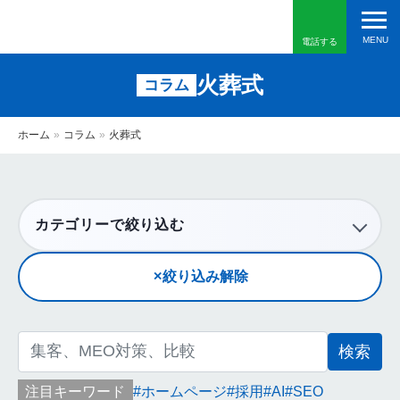
電話する
火葬式
コラム
ホーム
»
コラム
»
火葬式
カテゴリーで絞り込む
絞り込み解除
検
索:
注目キーワード
ホームページ
採用
AI
SEO