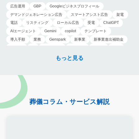
が、現在では一般の方
広告運用
GBP
Googleビジネスプロフィール
の利用…
デマンドジェネレーション広告
スマートアシスト広告
架電
電話
リスティング
ローカル広告
受電
ChatGPT
AIエージェント
Gemini
copilot
テンプレート
導入手順
業務
Genspark
新事業
新事業進出補助金
AI-MAX
IT
経済産業省
中小企業
補助金
広告
P-MAX
運用
プロンプト
手順
NotebookLM
もっと見る
メインビジュアル
ファーストビュー
トップページ
大手
会館紹介
メディア取材
認知度向上
ブランディング戦略
お客様の声
おすすめ記事
お問い合わせ
よくある質問
掲載項目
プラン数
種類
資料請求
スチール撮影
アプローチブック
写真
重要性
撮り方
LP
葬儀コラム・サービス解説
フライヤー
AI
葬儀の口コミ
MEO対策
検索エンジン最適化
Googleペナルティ
CTR
キーワード
内部施策
外部施策
メタディスクリプション
内部リンク
被リンク
サイテーション
中長期的な集客基盤の構築
リスティング広告外注業者
マッチタイプの選定