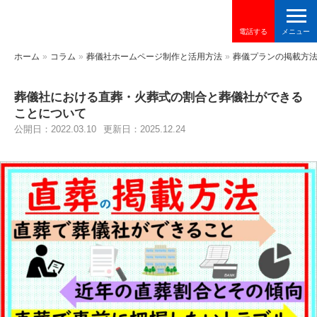
電話する
ホーム
»
コラム
»
葬儀社ホームページ制作と活用方法
»
葬儀プランの掲載方
葬儀社における直葬・火葬式の割合と葬儀社ができる
ことについて
公開日：2022.03.10
更新日：2025.12.24