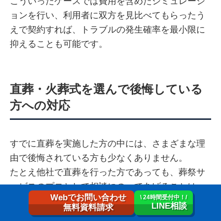
こういったケースでは費用を含めたシミュレーシ
ョンを行い、利用者に双方を見比べてもらったう
えで契約すれば、トラブルの発生確率を最小限に
抑えることも可能です。
直葬・火葬式を選んで後悔している
方への対応
すでに直葬を実施した方の中には、さまざまな理
由で後悔されている方も少なくありません。
たとえ他社で直葬を行った方であっても、葬祭サ
ービスのプロとして相談にのってあげることは、
Webでお問い合わせ
\ 24時間受付中！/
決して無駄ではありません。
LINE相談
無料資料請求