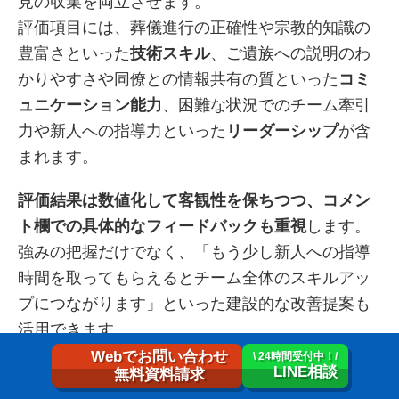
見の収集を両立させます。
評価項目には、葬儀進行の正確性や宗教的知識の
豊富さといった
技術スキル
、ご遺族への説明のわ
かりやすさや同僚との情報共有の質といった
コミ
ュニケーション能力
、困難な状況でのチーム牽引
力や新人への指導力といった
リーダーシップ
が含
まれます。
評価結果は数値化して客観性を保ちつつ、コメン
ト欄での具体的なフィードバックも重視
します。
強みの把握だけでなく、「もう少し新人への指導
時間を取ってもらえるとチーム全体のスキルアッ
プにつながります」といった建設的な改善提案も
活用できます。
Webでお問い合わせ
\ 24時間受付中！/
LINE相談
結果は本人と直属の上司が共有し、今後の成長計
無料資料請求
画に反映させます。