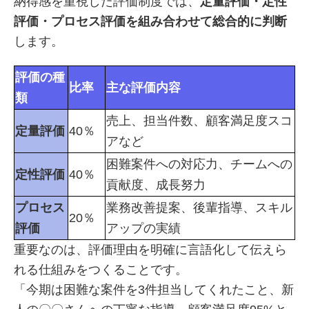
納得感を重視した評価制度では、
定量評価・定性
評価・プロセス評価を組み合わせて総合的に判断
します。
評価の種
比率
主な評価内容
類
売上、担当件数、顧客満足度スコ
定量評価
40％
アなど
困難案件への対応力、チームへの
定性評価
40％
貢献度、成長努力
プロセス
業務改善提案、後輩指導、スキル
20％
評価
アップの実績
重要なのは、評価理由を明確に言語化して伝えら
れる仕組みをつくることです。
「今期は困難な案件を3件担当してくれたこと、新