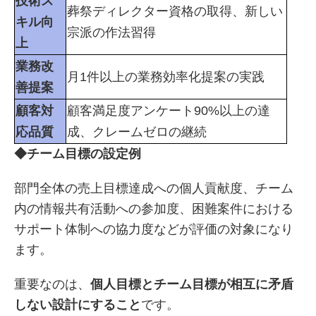
技術ス
葬祭ディレクター資格の取得、新しい
キル向
宗派の作法習得
上
業務改
月1件以上の業務効率化提案の実践
善提案
顧客対
顧客満足度アンケート90%以上の達
応品質
成、クレームゼロの継続
◆チーム目標の設定例
部門全体の売上目標達成への個人貢献度、チーム
内の情報共有活動への参加度、困難案件における
サポート体制への協力度などが評価の対象になり
ます。
重要なのは、
個人目標とチーム目標が相互に矛盾
しない設計にすること
です。