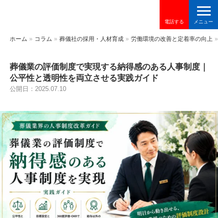
電話する
ホーム
»
コラム
»
葬儀社の採用・人材育成
»
労働環境の改善と定着率の向上
»
葬儀業の評価制度で実現する納得感のある人事制度｜
公平性と透明性を両立させる実践ガイド
公開日：2025.07.10