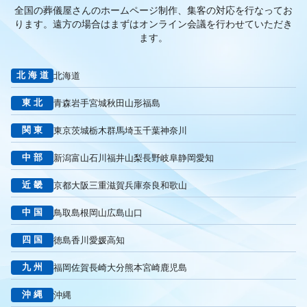
全国の葬儀屋さんのホームページ制作、集客の対応を行なってお
アプローチブック
写真
重要性
撮り方
LP
ります。
遠方の場合はまずはオンライン会議を行わせていただき
フライヤー
AI
葬儀の口コミ
MEO対策
ます。
検索エンジン最適化
Googleペナルティ
CTR
キーワード
内部施策
外部施策
メタディスクリプション
内部リンク
北海道
北海道
被リンク
サイテーション
中長期的な集客基盤の構築
東北
青森
岩手
宮城
秋田
山形
福島
リスティング広告外注業者
マッチタイプの選定
キーワード選定
クリック課金型
制作実績
ヤネモ葬儀社
関東
東京
茨城
栃木
群馬
埼玉
千葉
神奈川
メモリアルKimura
木村葬祭
作成
東京あじよし商事
中部
新潟
富山
石川
福井
山梨
長野
岐阜
静岡
愛知
トワーズ
家族葬のトワーズ
こころ斎苑
たまのや
リニューアル
葬祭社
大栄繊維グループ
制作
獲得
近畿
京都
大阪
三重
滋賀
兵庫
奈良
和歌山
用意すべき
コンテンツ
記事
ページ構成
要素
中国
鳥取
島根
岡山
広島
山口
はじめての方へ
葬儀の流れ
さくら祭典
株式会社家族葬
えにし
イオンのお葬式
OHAKO
ロープレ
受注
四国
徳島
香川
愛媛
高知
営業力研修
顧客心理
オンライン営業
CRMシステム
九州
福岡
佐賀
長崎
大分
熊本
宮崎
鹿児島
コンテンツマーケティング
クロスセリング
アップセリング
KPI設定
来館研修
成約率
来館対応
初期対応
沖縄
沖縄
入会対応
実践的技術
商品説明方法
売上アップ