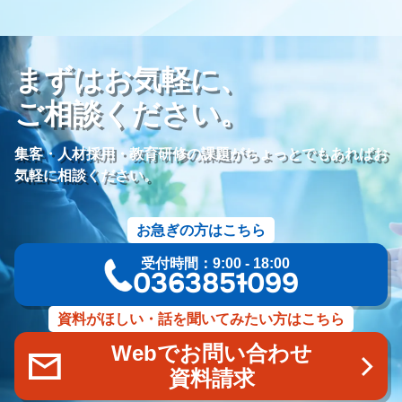
ロールプレイング
現状分析
外部専門家
KPI
接遇研修
身体技法
所作
振る舞い
接客
教育
接遇マナー
まずはお気軽に、
顧客満足度向上
模擬葬儀研修
顧客理解
分析
顧客観察
PDCAサイクル
葬儀業
研修
自社葬儀
ご相談ください。
価格競争
ブランド力向上
自社理念
マインド研修
研修プログラム
研修カリキュラム
Googleサイト
集客・人材採用・教育研修の課題がちょっとでもあればお
人材定着率
エンゲージメント施策
社内ポータル
メルマガ
気軽に相談ください。
コミュニケーション改善
情報共有
社員サーベイ
ストレス
マネージャー
感情労働
面談
キャリア戦略
お急ぎの方はこちら
キャリア開発
キャリアパス
成長支援制度
メンター
受付時間：9:00 - 18:00
信頼関係
地域連携
成長戦略
デジタル活用
評価制度
03-6385-1099
目標設定
フィードバック
人事制度
360度効果
OKR
デジタルツール
非金銭的インセンティブ設計
資料がほしい・話を聞いてみたい方はこちら
キャリア開発支援
承認欲求
デジタルシフト
ITスキル格差
Webでお問い合わせ
DX推進
葬儀業Googleサイト
葬儀業社内ポータルサイト
資料請求
葬儀業DX化
葬儀業経営改善
組織文化
心理的安全性