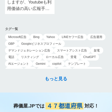
しますが、Youtubeも利
用価値の高い広報手段
の一つです。 広告収益
を目当てに動画を投稿
するイメージが強い
タグ一覧
Youtu…
Microsoft広告
Bing
Yahoo
LINEヤフー広告
広告運用
GBP
Googleビジネスプロフィール
デマンドジェネレーション広告
スマートアシスト広告
架電
電話
リスティング
ローカル広告
受電
ChatGPT
AIエージェント
Gemini
copilot
テンプレート
導入手順
業務
Genspark
新事業
新事業進出補助金
AI-MAX
IT
経済産業省
中小企業
補助金
広告
もっと見る
P-MAX
運用
プロンプト
手順
NotebookLM
メインビジュアル
ファーストビュー
トップページ
大手
会館紹介
メディア取材
認知度向上
ブランディング戦略
お客様の声
おすすめ記事
お問い合わせ
よくある質問
４７都道府県
葬儀屋.JPでは
対応！
掲載項目
プラン数
種類
資料請求
スチール撮影