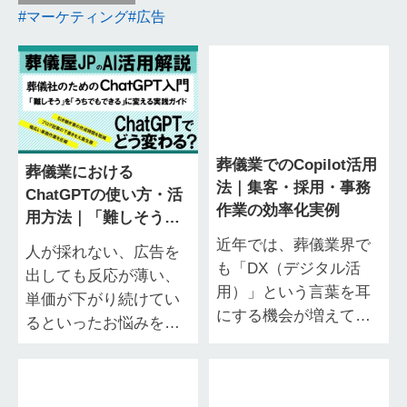
マーケティング
広告
葬儀業でのCopilot活用
葬儀業における
法｜集客・採用・事務
ChatGPTの使い方・活
作業の効率化実例
用方法｜「難しそう」
を「うちでもできる」
近年では、葬儀業界で
人が採れない、広告を
に変える実践ガイド
も「DX（デジタル活
出しても反応が薄い、
用）」という言葉を耳
単価が下がり続けてい
にする機会が増えてい
るといったお悩みを、
るものの、「ITは苦
葬儀業界の経営者の皆
手」「新しいツールを
様からお聴きする機会
入れても使いこなせな
が増えています。 葬儀