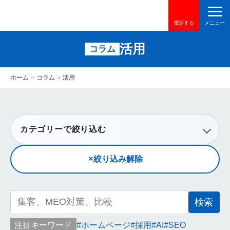
電話する
活用
コラム
ホーム
»
コラム
»
活用
カテゴリーで絞り込む
絞り込み解除
検
索:
注目キーワード
ホームページ
採用
AI
SEO