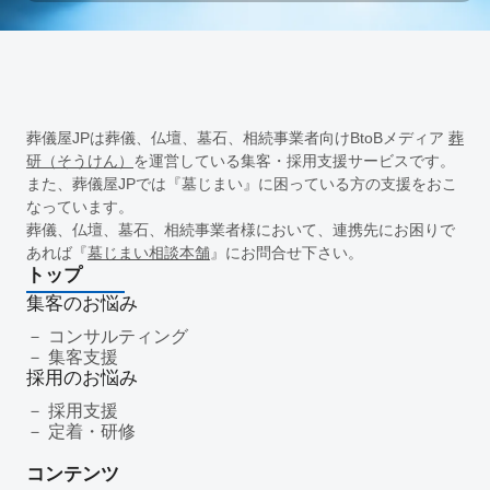
経営戦略
人材育成
人材不足
経営コンサルティング
調査
従業員エンゲージメント
人材定着
採用力向上
人材採用
エンゲージメント
定着率
報酬
雇用戦略
経営者
育成
採用難易度
平均勤続年数
人手不足
離職率
従業員満足度
ES
人材確保
平均年収
葬儀屋JPは葬儀、仏壇、墓石、相続事業者向けBtoBメディア
葬
一周忌
年忌法要
仏事
寺院
命日
施主
お盆
研（そうけん）
を運営している集客・採用支援サービスです。
新盆
初盆
旧盆
7月盆
８月盆
お寺
提灯
また、葬儀屋JPでは『墓じまい』に困っている方の支援をおこ
なっています。
精霊棚
盆棚
盆飾り
送り火
迎え火
先祖
五供
葬儀、仏壇、墓石、相続事業者様において、連携先にお困りで
ご膳料
お車代
新盆祭
切子灯籠
月遅れ盆
あれば『
墓じまい相談本舗
』にお問合せ下さい。
新御霊祭
法要
四十九日
遺骨
埋葬許可証
お布施
トップ
返礼品
僧侶
納骨
故人
セグメント配信
集客のお悩み
リッチメニュー
リッチメッセージ
CRM
料金
機能
コンサルティング
集客支援
レポート
MicoCloud
Liny
Lステップ
L Message
採用のお悩み
LOYCUS
DMMチャットブーストCV
TSUNAGARU
採用支援
Poster
COMSBI
DECA
サービス品質
確認
定着・研修
顧客管理
見込み顧客
潜在顧客
葬儀フロー
コンテンツ
新聞折込広告
効果測定
事前相談
グループ化