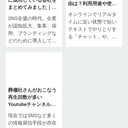
に成功している会社を
由は？利用用途や使い
まとめてみました｜実
方を紹介
例を参考に活用方法や
オンラインでリアルタ
SNS全盛の時代、企業
課題を解説
イムに近い状態で短い
が認知拡大、集客、採
テキストでやりとりす
用、ブランディングな
る「チャット」や、画
どのために導入してい
像・動画などといった
るもののひとつが
ファイルの送付が簡単
YouTubeです。 月間ア
にできる「チャットワ
クティブユーザー数
ーク（Chatwor…
7,120万人は…
葬儀社さんがおこなう
再生回数が多い
Youtubeチャンネルま
とめ
現在ではSNSなど多く
の情報発信手段が存在