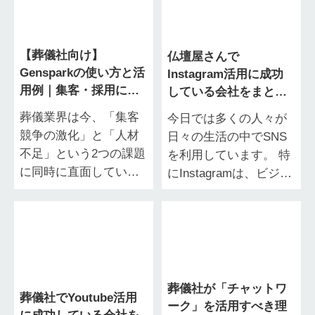
いのではないか」と
単価の下落や異業種…
い…
【葬儀社向け】
仏壇屋さんで
Gensparkの使い方と活
Instagram活用に成功
用例｜集客・採用に使
している会社をまとめ
える「AI検索」の実務
てみました｜効果的な
葬儀業界は今、「集客
今日では多くの人々が
ガイド
利用方法を解説
競争の激化」と「人材
日々の生活の中でSNS
不足」という2つの課題
を利用しています。 特
に同時に直面していま
にInstagramは、ビジュ
す。その中で注目され
アルに強みを持つプラ
ているのが、AIを使っ
ットフォームであり、
た業務効率化です。 広
あなたの店舗に並ぶ仏
告や採用の課題…
壇や仏…
葬儀社が「チャットワ
葬儀社でYoutube活用
ーク」を活用すべき理