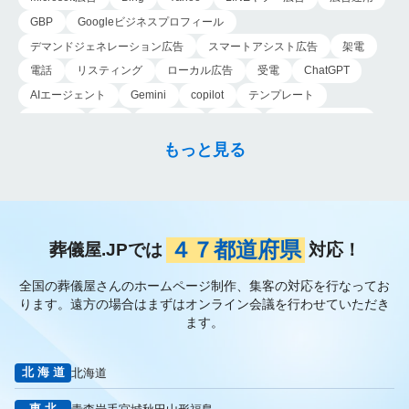
GBP
Googleビジネスプロフィール
デマンドジェネレーション広告
スマートアシスト広告
架電
電話
リスティング
ローカル広告
受電
ChatGPT
AIエージェント
Gemini
copilot
テンプレート
導入手順
業務
Genspark
新事業
新事業進出補助金
AI-MAX
IT
経済産業省
中小企業
補助金
広告
もっと見る
P-MAX
運用
プロンプト
手順
NotebookLM
メインビジュアル
ファーストビュー
トップページ
大手
会館紹介
メディア取材
認知度向上
ブランディング戦略
お客様の声
おすすめ記事
お問い合わせ
よくある質問
４７都道府県
葬儀屋.JPでは
対応！
掲載項目
プラン数
種類
資料請求
スチール撮影
全国の葬儀屋さんのホームページ制作、集客の対応を行なってお
アプローチブック
写真
重要性
撮り方
LP
ります。
遠方の場合はまずはオンライン会議を行わせていただき
フライヤー
AI
葬儀の口コミ
MEO対策
ます。
検索エンジン最適化
Googleペナルティ
CTR
キーワード
内部施策
外部施策
メタディスクリプション
内部リンク
北海道
北海道
被リンク
サイテーション
中長期的な集客基盤の構築
東北