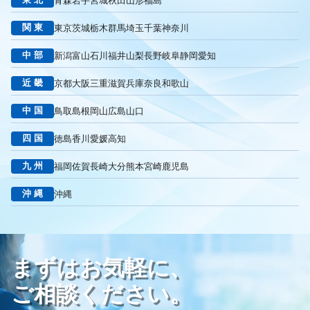
青森
岩手
宮城
秋田
山形
福島
リスティング広告外注業者
マッチタイプの選定
キーワード選定
クリック課金型
制作実績
ヤネモ葬儀社
関東
東京
茨城
栃木
群馬
埼玉
千葉
神奈川
メモリアルKimura
木村葬祭
作成
東京あじよし商事
中部
新潟
富山
石川
福井
山梨
長野
岐阜
静岡
愛知
トワーズ
家族葬のトワーズ
こころ斎苑
たまのや
リニューアル
葬祭社
大栄繊維グループ
制作
獲得
近畿
京都
大阪
三重
滋賀
兵庫
奈良
和歌山
用意すべき
コンテンツ
記事
ページ構成
要素
中国
鳥取
島根
岡山
広島
山口
はじめての方へ
葬儀の流れ
さくら祭典
株式会社家族葬
えにし
イオンのお葬式
OHAKO
ロープレ
受注
四国
徳島
香川
愛媛
高知
営業力研修
顧客心理
オンライン営業
CRMシステム
九州
福岡
佐賀
長崎
大分
熊本
宮崎
鹿児島
コンテンツマーケティング
クロスセリング
アップセリング
KPI設定
来館研修
成約率
来館対応
初期対応
沖縄
沖縄
入会対応
実践的技術
商品説明方法
売上アップ
ロールプレイング
現状分析
外部専門家
KPI
接遇研修
身体技法
所作
振る舞い
接客
教育
接遇マナー
まずはお気軽に、
顧客満足度向上
模擬葬儀研修
顧客理解
分析
顧客観察
PDCAサイクル
葬儀業
研修
自社葬儀
ご相談ください。
価格競争
ブランド力向上
自社理念
マインド研修