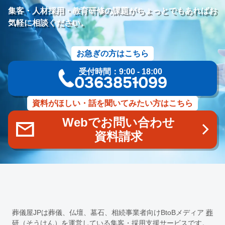
研修プログラム
研修カリキュラム
Googleサイト
集客・人材採用・教育研修の課題がちょっとでもあればお
人材定着率
エンゲージメント施策
社内ポータル
メルマガ
気軽に相談ください。
コミュニケーション改善
情報共有
社員サーベイ
ストレス
マネージャー
感情労働
面談
キャリア戦略
お急ぎの方はこちら
キャリア開発
キャリアパス
成長支援制度
メンター
受付時間：9:00 - 18:00
信頼関係
地域連携
成長戦略
デジタル活用
評価制度
03-6385-1099
目標設定
フィードバック
人事制度
360度効果
OKR
デジタルツール
非金銭的インセンティブ設計
資料がほしい・話を聞いてみたい方はこちら
キャリア開発支援
承認欲求
デジタルシフト
ITスキル格差
Webでお問い合わせ
DX推進
葬儀業Googleサイト
葬儀業社内ポータルサイト
資料請求
葬儀業DX化
葬儀業経営改善
組織文化
心理的安全性
経営戦略
人材育成
人材不足
経営コンサルティング
調査
従業員エンゲージメント
人材定着
採用力向上
人材採用
エンゲージメント
定着率
報酬
雇用戦略
経営者
育成
採用難易度
平均勤続年数
人手不足
離職率
従業員満足度
ES
人材確保
平均年収
葬儀屋JPは葬儀、仏壇、墓石、相続事業者向けBtoBメディア
葬
一周忌
年忌法要
仏事
寺院
命日
施主
お盆
研（そうけん）
を運営している集客・採用支援サービスです。