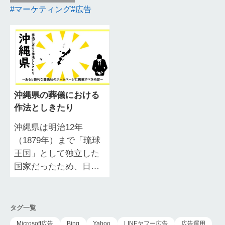
マーケティング
広告
沖縄県の葬儀における
作法としきたり
沖縄県は明治12年
（1879年）まで「琉球
王国」として独立した
国家だったため、日本
本土とは文化習俗が大
きく異なります。 日本
と中国の両国から文化
タグ一覧
的影響を受けつつ…
Microsoft広告
Bing
Yahoo
LINEヤフー広告
広告運用