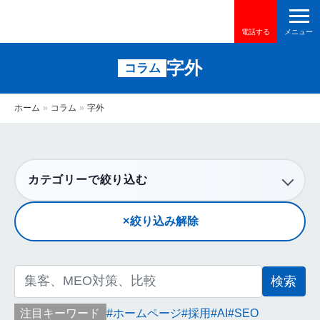
電話する
字外
コラム
ホーム
»
コラム
»
字外
カテゴリーで絞り込む
絞り込み解除
検
索:
注目キーワード
ホームページ
採用
AI
SEO