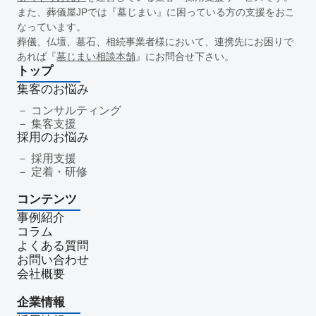
新盆
初盆
旧盆
7月盆
８月盆
お寺
提灯
また、葬儀屋JPでは『墓じまい』に困っている方の支援をおこ
なっています。
精霊棚
盆棚
盆飾り
送り火
迎え火
先祖
五供
葬儀、仏壇、墓石、相続事業者様において、連携先にお困りで
ご膳料
お車代
新盆祭
切子灯籠
月遅れ盆
あれば『
墓じまい相談本舗
』にお問合せ下さい。
新御霊祭
法要
四十九日
遺骨
埋葬許可証
お布施
トップ
返礼品
僧侶
納骨
故人
セグメント配信
集客のお悩み
リッチメニュー
リッチメッセージ
CRM
料金
機能
コンサルティング
集客支援
レポート
MicoCloud
Liny
Lステップ
L Message
採用のお悩み
LOYCUS
DMMチャットブーストCV
TSUNAGARU
採用支援
Poster
COMSBI
DECA
サービス品質
確認
定着・研修
顧客管理
見込み顧客
潜在顧客
葬儀フロー
コンテンツ
新聞折込広告
効果測定
事前相談
グループ化
事例紹介
チャット
情報発信
タイムリー
google口コミ
コラム
アンケート
案内
友だち登録
促進
よくある質問
コミュニケーション
お別れ会
お別れの会
偲ぶ会
お問い合わせ
会社概要
いい葬儀
公益社
霊園
相続
はじめて
喪主
遺族
小さなお葬式
イオンライフ
セレモア
企業情報
成年後見人
家庭裁判所
法廷後見制度
任意後見制度