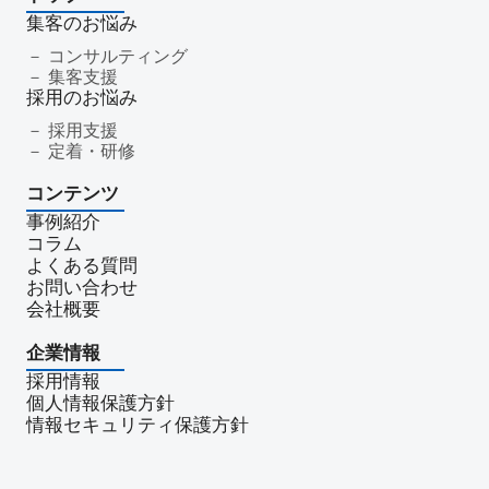
返礼品
僧侶
納骨
故人
セグメント配信
集客のお悩み
リッチメニュー
リッチメッセージ
CRM
料金
機能
コンサルティング
集客支援
レポート
MicoCloud
Liny
Lステップ
L Message
採用のお悩み
LOYCUS
DMMチャットブーストCV
TSUNAGARU
採用支援
Poster
COMSBI
DECA
サービス品質
確認
定着・研修
顧客管理
見込み顧客
潜在顧客
葬儀フロー
コンテンツ
新聞折込広告
効果測定
事前相談
グループ化
事例紹介
チャット
情報発信
タイムリー
google口コミ
コラム
アンケート
案内
友だち登録
促進
よくある質問
コミュニケーション
お別れ会
お別れの会
偲ぶ会
お問い合わせ
会社概要
いい葬儀
公益社
霊園
相続
はじめて
喪主
遺族
小さなお葬式
イオンライフ
セレモア
企業情報
成年後見人
家庭裁判所
法廷後見制度
任意後見制度
採用情報
規格葬儀取扱指定店
ウェブアクセシビリティ
個人情報保護方針
情報セキュリティ保護方針
障害者差別解消法
WCAG 2.2
JIS X 8341-3:2016
達成基準
適合レベル
対応度
内容
範囲
里山型
公園型
庭園型
認知度
ポイント
重視
消費者