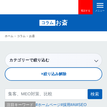
電話する
お斎
コラム
ホーム
»
コラム
»
お斎
カテゴリーで絞り込む
絞り込み解除
検
索:
注目キーワード
ホームページ
採用
AI
SEO