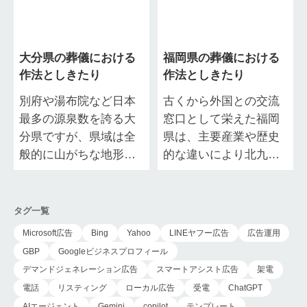
くよう）を営みます。
す。 中でも四十九日
そし…
法…
大分県の葬儀における
福岡県の葬儀における
作法としきたり
作法としきたり
別府や湯布院など日本
古くから外国との交流
最多の源泉数を誇る大
窓口として栄えた福岡
分県ですが、県域は全
県は、主要産業や歴史
般的に山がちな地形で
的な違いにより北九
平野部は北部の中津平
州・福岡・筑豊・筑後
野、中部の大分平野、
の4エリアに分かれてい
南部の佐伯平野と分散
ます。 長い歴史を誇る
タグ一覧
して存在しています。
福岡県では、葬儀に…
Microsoft広告
Bing
Yahoo
LINEヤフー広告
広告運用
…
GBP
Googleビジネスプロフィール
デマンドジェネレーション広告
スマートアシスト広告
架電
電話
リスティング
ローカル広告
受電
ChatGPT
AIエージェント
Gemini
copilot
テンプレート