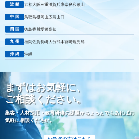
リニューアル
葬祭社
大栄繊維グループ
制作
獲得
近畿
京都
大阪
三重
滋賀
兵庫
奈良
和歌山
用意すべき
コンテンツ
記事
ページ構成
要素
中国
鳥取
島根
岡山
広島
山口
はじめての方へ
葬儀の流れ
さくら祭典
株式会社家族葬
えにし
イオンのお葬式
OHAKO
ロープレ
受注
四国
徳島
香川
愛媛
高知
営業力研修
顧客心理
オンライン営業
CRMシステム
九州
福岡
佐賀
長崎
大分
熊本
宮崎
鹿児島
コンテンツマーケティング
クロスセリング
アップセリング
KPI設定
来館研修
成約率
来館対応
初期対応
沖縄
沖縄
入会対応
実践的技術
商品説明方法
売上アップ
ロールプレイング
現状分析
外部専門家
KPI
接遇研修
身体技法
所作
振る舞い
接客
教育
接遇マナー
まずはお気軽に、
顧客満足度向上
模擬葬儀研修
顧客理解
分析
顧客観察
PDCAサイクル
葬儀業
研修
自社葬儀
ご相談ください。
価格競争
ブランド力向上
自社理念
マインド研修
研修プログラム
研修カリキュラム
Googleサイト
集客・人材採用・教育研修の課題がちょっとでもあればお
人材定着率
エンゲージメント施策
社内ポータル
メルマガ
気軽に相談ください。
コミュニケーション改善
情報共有
社員サーベイ
ストレス
マネージャー
感情労働
面談
キャリア戦略