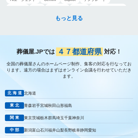
導入手順
業務
Genspark
新事業
新事業進出補助金
AI-MAX
IT
経済産業省
中小企業
補助金
広告
もっと見る
P-MAX
運用
プロンプト
手順
NotebookLM
メインビジュアル
ファーストビュー
トップページ
大手
会館紹介
メディア取材
認知度向上
ブランディング戦略
お客様の声
おすすめ記事
お問い合わせ
よくある質問
４７都道府県
葬儀屋.JPでは
対応！
掲載項目
プラン数
種類
資料請求
スチール撮影
全国の葬儀屋さんのホームページ制作、集客の対応を行なってお
アプローチブック
写真
重要性
撮り方
LP
ります。
遠方の場合はまずはオンライン会議を行わせていただき
フライヤー
AI
葬儀の口コミ
MEO対策
ます。
検索エンジン最適化
Googleペナルティ
CTR
キーワード
内部施策
外部施策
メタディスクリプション
内部リンク
北海道
北海道
被リンク
サイテーション
中長期的な集客基盤の構築
東北
青森
岩手
宮城
秋田
山形
福島
リスティング広告外注業者
マッチタイプの選定
キーワード選定
クリック課金型
制作実績
ヤネモ葬儀社
関東
東京
茨城
栃木
群馬
埼玉
千葉
神奈川
メモリアルKimura
木村葬祭
作成
東京あじよし商事
中部
新潟
富山
石川
福井
山梨
長野
岐阜
静岡
愛知
トワーズ
家族葬のトワーズ
こころ斎苑
たまのや