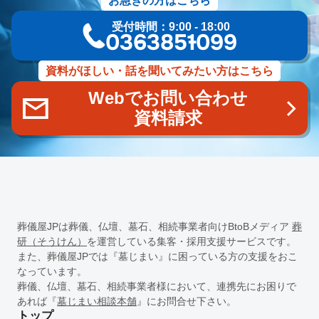
お急ぎの方はこちら
キャリア開発
キャリアパス
成長支援制度
メンター
受付時間：9:00 - 18:00
信頼関係
地域連携
成長戦略
デジタル活用
評価制度
03-6385-1099
目標設定
フィードバック
人事制度
360度効果
OKR
デジタルツール
非金銭的インセンティブ設計
資料がほしい・話を聞いてみたい方はこちら
キャリア開発支援
承認欲求
デジタルシフト
ITスキル格差
Webでお問い合わせ
DX推進
葬儀業Googleサイト
葬儀業社内ポータルサイト
資料請求
葬儀業DX化
葬儀業経営改善
組織文化
心理的安全性
経営戦略
人材育成
人材不足
経営コンサルティング
調査
従業員エンゲージメント
人材定着
採用力向上
人材採用
エンゲージメント
定着率
報酬
雇用戦略
経営者
育成
採用難易度
平均勤続年数
人手不足
離職率
従業員満足度
ES
人材確保
平均年収
葬儀屋JPは葬儀、仏壇、墓石、相続事業者向けBtoBメディア
葬
一周忌
年忌法要
仏事
寺院
命日
施主
お盆
研（そうけん）
を運営している集客・採用支援サービスです。
新盆
初盆
旧盆
7月盆
８月盆
お寺
提灯
また、葬儀屋JPでは『墓じまい』に困っている方の支援をおこ
なっています。
精霊棚
盆棚
盆飾り
送り火
迎え火
先祖
五供
葬儀、仏壇、墓石、相続事業者様において、連携先にお困りで
ご膳料
お車代
新盆祭
切子灯籠
月遅れ盆
あれば『
墓じまい相談本舗
』にお問合せ下さい。
新御霊祭
法要
四十九日
遺骨
埋葬許可証
お布施
トップ