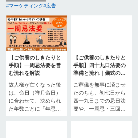
マーケティング
広告
【ご供養のしきたりと
【ご供養のしきたりと
手順】一周忌法要を営
手順】四十九日法要の
む流れを解説
準備と流れ｜儀式の意
味や費用目安・マナー
故人様が亡くなった後
ご葬儀を無事に済ませ
を解説
は、命日（祥月命日）
たのちも、初七日から
に合わせて、決められ
四十九日までの忌日法
た年数ごとに「年忌法
要や、一周忌・三回忌
要（ねんきほうよ
といった年忌法要な
う）」と呼ばれる仏式
ど、故人様をご供養す
の追善供養（ついぜん
るための仏事は続きま