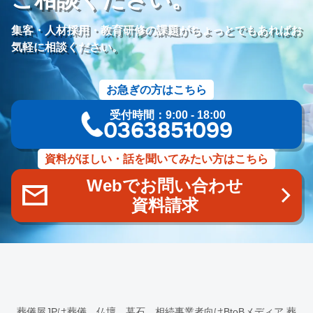
価格競争
ブランド力向上
自社理念
マインド研修
研修プログラム
研修カリキュラム
Googleサイト
集客・人材採用・教育研修の課題がちょっとでもあればお
人材定着率
エンゲージメント施策
社内ポータル
メルマガ
気軽に相談ください。
コミュニケーション改善
情報共有
社員サーベイ
ストレス
マネージャー
感情労働
面談
キャリア戦略
お急ぎの方はこちら
キャリア開発
キャリアパス
成長支援制度
メンター
受付時間：9:00 - 18:00
信頼関係
地域連携
成長戦略
デジタル活用
評価制度
03-6385-1099
目標設定
フィードバック
人事制度
360度効果
OKR
デジタルツール
非金銭的インセンティブ設計
資料がほしい・話を聞いてみたい方はこちら
キャリア開発支援
承認欲求
デジタルシフト
ITスキル格差
Webでお問い合わせ
DX推進
葬儀業Googleサイト
葬儀業社内ポータルサイト
資料請求
葬儀業DX化
葬儀業経営改善
組織文化
心理的安全性
経営戦略
人材育成
人材不足
経営コンサルティング
調査
従業員エンゲージメント
人材定着
採用力向上
人材採用
エンゲージメント
定着率
報酬
雇用戦略
経営者
育成
採用難易度
平均勤続年数
人手不足
離職率
従業員満足度
ES
人材確保
平均年収
葬儀屋JPは葬儀、仏壇、墓石、相続事業者向けBtoBメディア
葬