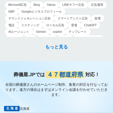
う。 また葬儀社の独
Microsoft広告
Bing
Yahoo
LINEヤフー広告
広告運用
立…
GBP
Googleビジネスプロフィール
デマンドジェネレーション広告
スマートアシスト広告
架電
電話
リスティング
ローカル広告
受電
ChatGPT
AIエージェント
Gemini
copilot
テンプレート
導入手順
業務
Genspark
新事業
新事業進出補助金
AI-MAX
IT
経済産業省
中小企業
補助金
広告
もっと見る
P-MAX
運用
プロンプト
手順
NotebookLM
メインビジュアル
ファーストビュー
トップページ
大手
会館紹介
メディア取材
認知度向上
ブランディング戦略
お客様の声
おすすめ記事
お問い合わせ
よくある質問
４７都道府県
葬儀屋.JPでは
対応！
掲載項目
プラン数
種類
資料請求
スチール撮影
全国の葬儀屋さんのホームページ制作、集客の対応を行なってお
アプローチブック
写真
重要性
撮り方
LP
ります。
遠方の場合はまずはオンライン会議を行わせていただき
フライヤー
AI
葬儀の口コミ
MEO対策
ます。
検索エンジン最適化
Googleペナルティ
CTR
キーワード
内部施策
外部施策
メタディスクリプション
内部リンク
北海道
北海道
被リンク
サイテーション
中長期的な集客基盤の構築