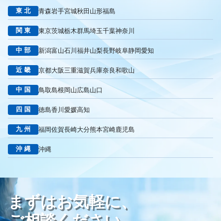
東北
青森
岩手
宮城
秋田
山形
福島
リスティング広告外注業者
マッチタイプの選定
キーワード選定
クリック課金型
制作実績
ヤネモ葬儀社
関東
東京
茨城
栃木
群馬
埼玉
千葉
神奈川
メモリアルKimura
木村葬祭
作成
東京あじよし商事
中部
新潟
富山
石川
福井
山梨
長野
岐阜
静岡
愛知
トワーズ
家族葬のトワーズ
こころ斎苑
たまのや
リニューアル
葬祭社
大栄繊維グループ
制作
獲得
近畿
京都
大阪
三重
滋賀
兵庫
奈良
和歌山
用意すべき
コンテンツ
記事
ページ構成
要素
中国
鳥取
島根
岡山
広島
山口
はじめての方へ
葬儀の流れ
さくら祭典
株式会社家族葬
えにし
イオンのお葬式
OHAKO
ロープレ
受注
四国
徳島
香川
愛媛
高知
営業力研修
顧客心理
オンライン営業
CRMシステム
九州
福岡
佐賀
長崎
大分
熊本
宮崎
鹿児島
コンテンツマーケティング
クロスセリング
アップセリング
KPI設定
来館研修
成約率
来館対応
初期対応
沖縄
沖縄
入会対応
実践的技術
商品説明方法
売上アップ
ロールプレイング
現状分析
外部専門家
KPI
接遇研修
身体技法
所作
振る舞い
接客
教育
接遇マナー
まずはお気軽に、
顧客満足度向上
模擬葬儀研修
顧客理解
分析
顧客観察
PDCAサイクル
葬儀業
研修
自社葬儀
ご相談ください。