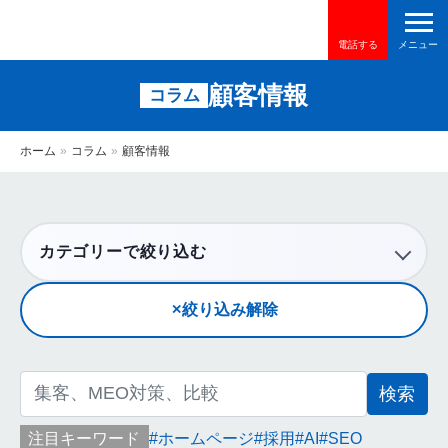
電話する
顧客情報
コラム
ホーム
»
コラム
»
顧客情報
カテゴリーで絞り込む
絞り込み解除
検
索:
注目キーワード
ホームページ
採用
AI
SEO