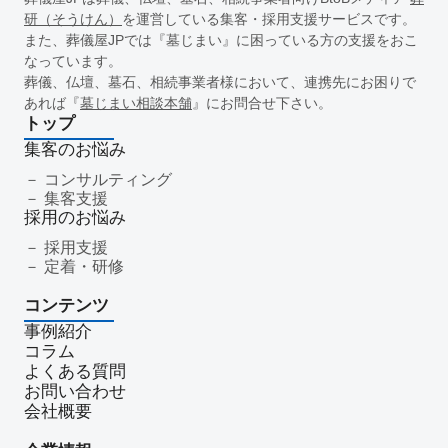
一周忌
年忌法要
仏事
寺院
命日
施主
お盆
研（そうけん）
を運営している集客・採用支援サービスです。
新盆
初盆
旧盆
7月盆
８月盆
お寺
提灯
また、葬儀屋JPでは『墓じまい』に困っている方の支援をおこ
なっています。
精霊棚
盆棚
盆飾り
送り火
迎え火
先祖
五供
葬儀、仏壇、墓石、相続事業者様において、連携先にお困りで
ご膳料
お車代
新盆祭
切子灯籠
月遅れ盆
あれば『
墓じまい相談本舗
』にお問合せ下さい。
新御霊祭
法要
四十九日
遺骨
埋葬許可証
お布施
トップ
返礼品
僧侶
納骨
故人
セグメント配信
集客のお悩み
リッチメニュー
リッチメッセージ
CRM
料金
機能
コンサルティング
集客支援
レポート
MicoCloud
Liny
Lステップ
L Message
採用のお悩み
LOYCUS
DMMチャットブーストCV
TSUNAGARU
採用支援
Poster
COMSBI
DECA
サービス品質
確認
定着・研修
顧客管理
見込み顧客
潜在顧客
葬儀フロー
コンテンツ
新聞折込広告
効果測定
事前相談
グループ化
事例紹介
チャット
情報発信
タイムリー
google口コミ
コラム
アンケート
案内
友だち登録
促進
よくある質問
コミュニケーション
お別れ会
お別れの会
偲ぶ会
お問い合わせ
会社概要
いい葬儀
公益社
霊園
相続
はじめて
喪主
遺族
小さなお葬式
イオンライフ
セレモア