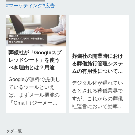
マーケティング
広告
葬儀社が「Googleスプ
葬儀社の開業時におけ
レッドシート」を使う
る葬儀施行管理システ
べき理由とは？用途や
ムの有用性について解
機能を解説
説
Googleが無料で提供し
デジタル化が遅れてい
ているツールといえ
るとされる葬儀業界で
ば、まずメール機能の
すが、これからの葬儀
「Gmail（ジーメー
社運営において効率的
ル）」が挙げられるの
な顧客情報（関係）管
ではないでしょうか。
理による生産性の向上
実はGoogleではビジネ
は欠かせないでしょ
タグ一覧
スに役…