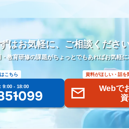
儀社の1日
葬儀社社員の生活
日勤
夜勤
金仏壇
唐木仏壇
参り代行
霊園開発
お墓のリフォーム
本尊
位牌
アルムナイ
雇用
定年退職者の嘱託社員化
定年退職者の嘱託雇用
出戻り雇用
名刺アプリ「eight」
名刺管理
lit.link
リットリンク
リンク
DM
インスタグラム
TikTok
Eコマース
Googleスライド
ずはお気軽に、
ご相談くださ
ール
文書作成
企画書
議事録
共同編集
Word
活用事例
管理
施行数管理
Excel
チャットワーク
Chatwork
使い方
用・教育研修の課題がちょっとでもあればお気軽に
葬儀ポータルサイト
葬儀アフィリエイトサイト
社名
商標権
ー
価格
業界課題
墓石会社
仏壇会社
契約形態
手法
はこちら
資料がほしい・話を
oo！検索
終活
ブログ
Web集客
メールマガジン
遺品整理
ラブル
商標登録
ブランディング
Bingマップ
葬儀業界
採用
00 - 18:00
Webで
儀専門求人メディア
共有
googleドライブ
One Drive
Dropbox
85-1099
資
まい
広告宣伝費
広報活動
Web広告
googleマップ
ファミー
養
粉骨
問い合わせ
増加
葬儀以外
葬儀付帯サービス
ご
三枚肉
荼毘広告
字内
字外
通夜は平服
鹿児島県
じつ
玉串奉奠
大分県
籠盛
宇佐神宮
国東半島
淋し見舞い
葬
県
キリスト教
水かけぎもん
目覚まし
精霊流し
お墓
佐