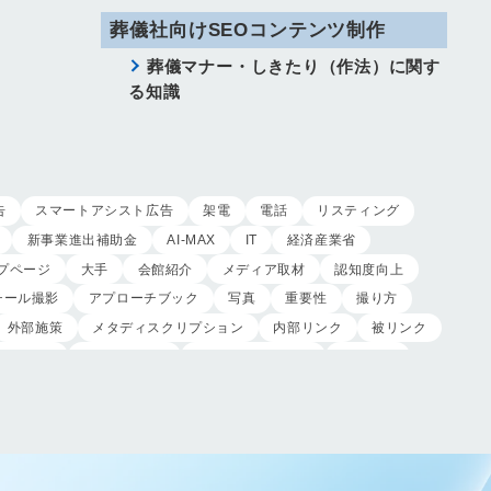
葬儀社向けSEOコンテンツ制作
葬儀マナー・しきたり（作法）に関す
る知識
告
スマートアシスト広告
架電
電話
リスティング
新事業進出補助金
AI-MAX
IT
経済産業省
プページ
大手
会館紹介
メディア取材
認知度向上
チール撮影
アプローチブック
写真
重要性
撮り方
外部施策
メタディスクリプション
内部リンク
被リンク
制作実績
ヤネモ葬儀社
メモリアルKimura
木村葬祭
制作
獲得
用意すべき
コンテンツ
記事
レ
受注
営業力研修
顧客心理
オンライン営業
対応
入会対応
実践的技術
商品説明方法
売上アップ
客満足度向上
模擬葬儀研修
顧客理解
分析
顧客観察