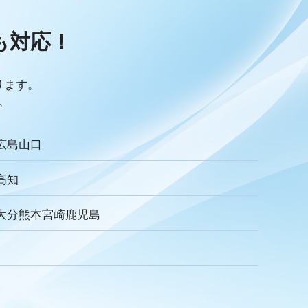
リキュラム
Googleサイト
人材定着率
感情労働
面談
キャリア戦略
キャリア開発
も
対応！
ック
人事制度
360度効果
OKR
デジタルツール
儀業社内ポータルサイト
葬儀業DX化
葬儀業経営改善
採用力向上
人材採用
エンゲージメント
定着率
ります。
収
一周忌
年忌法要
仏事
寺院
命日
施主
。
ご膳料
お車代
新盆祭
切子灯籠
月遅れ盆
リッチメッセージ
CRM
料金
機能
レポート
広島
山口
ECA
サービス品質
確認
顧客管理
見込み顧客
アンケート
案内
友だち登録
促進
高知
お葬式
イオンライフ
セレモア
成年後見人
家庭裁判所
達成基準
適合レベル
対応度
内容
範囲
大分
熊本
宮崎
鹿児島
式
親族
家族葬
訃報文テンプレート
わらぎ斎場
メモリード
ベルモニー
セレモニーたかはた
社内
行動指針
経営理念
企業理念
ミッション
ュニケーション
差別化
行動規範
QRコード
顧客満足度
トの大野屋
仏壇店
動画
マーケティング
方法
課題