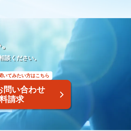
モダン仏壇
供養
宗派
過去帳
礼拝
荘厳
再雇用
再雇用制度
ベテラン採用
ベテラン雇用
アルムナイネットワーク
墓石店
Web
紙媒体
EC
集
LINE WORKS
業務効率化
Google Meet
プレゼンテーション
研修マニュアル
業務マニュアル
い。
業務改善
Googleスプレッドシート
管理
見積書
利用用途
メッセージ
ビデオ通話
タスク管理機能
相談ください。
商標
商標権侵害
Google広告
Yahoo！広告
屋号
風評被害対策
予測キーワード対策
サジェスト対策サービス
聞いてみたい方はこちら
アフターサービス
業務提携
内製化
コンサルティング
採用代行
YAHOO地図
YAHOOロコ
お問い合わせ
画像
認知
posレジ
導入
手数料
紹介ページ
料請求
ユ
小さな森の家
らくおう
費用
仏壇
仏具
遺体搬送サービス
寺院紹介サービス
遺品整理サービス
の飯
離島
種子島
奄美大島
与論島
徳之島
儀前
敷米料
野辺位牌
三日の供養
団子を配る
賀県
三日参り
茶碗割
福岡県
博多祇園山笠
法被