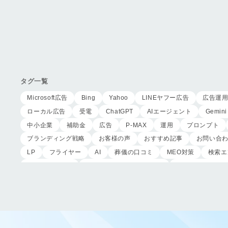
タグ一覧
Microsoft広告
Bing
Yahoo
LINEヤフー広告
広告運
ローカル広告
受電
ChatGPT
AIエージェント
Gemini
中小企業
補助金
広告
P-MAX
運用
プロンプト
ブランディング戦略
お客様の声
おすすめ記事
お問い合
LP
フライヤー
AI
葬儀の口コミ
MEO対策
検索エ
サイテーション
中長期的な集客基盤の構築
リスティング広告
作成
東京あじよし商事
トワーズ
家族葬のトワーズ
ページ構成
要素
はじめての方へ
葬儀の流れ
さくら
CRMシステム
コンテンツマーケティング
クロスセリング
ロールプレイング
現状分析
外部専門家
KPI
接遇研修