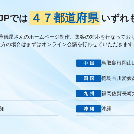
ブランド力向上
自社理念
マインド研修
研修プログラム
研修カ
ケーション改善
情報共有
社員サーベイ
ストレス
マネージャー
４７都道府県
JPでは
いずれ
連携
成長戦略
デジタル活用
評価制度
目標設定
フィードバ
デジタルシフト
ITスキル格差
DX推進
葬儀業Googleサイト
葬
経営コンサルティング
調査
従業員エンゲージメント
人材定着
葬儀屋さんのホームページ制作、集客の対応を行なってお
年数
人手不足
離職率
従業員満足度
ES
人材確保
平均年
遠方の場合はまずはオンライン会議を行わせていただきます
提灯
精霊棚
盆棚
盆飾り
送り火
迎え火
先祖
五供
返礼品
僧侶
納骨
故人
セグメント配信
リッチメニュー
鳥取
島根
岡山
中国
DMMチャットブーストCV
TSUNAGARU
Poster
COMSBI
D
談
グループ化
チャット
情報発信
タイムリー
google口コミ
徳島
香川
愛媛
四国
い葬儀
公益社
霊園
相続
はじめて
喪主
遺族
小さな
アクセシビリティ
障害者差別解消法
WCAG 2.2
JIS X 8341-3:2016
福岡
佐賀
長崎
九州
消費者
ニーズ
改葬
永代供養
項目
専用ページ
コラム形
の敬称
訃報
お悔み
訃報情報
弔電
個人情報
弔問
や
知
沖縄
沖縄
社
強み
周知拡大
ストーリー性
パーパス
クレド
作り方
o
ブランドイメージ
コンプライアンス
人事評価制度
社内コミ
堂
一休さんのはなおか
和島漆器仏壇店
金宝堂
メモリアルアー