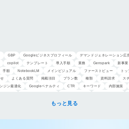
用
GBP
Googleビジネスプロフィール
デマンドジェネレーション広
copilot
テンプレート
導入手順
業務
Genspark
新事業
手順
NotebookLM
メインビジュアル
ファーストビュー
トッ
わせ
よくある質問
掲載項目
プラン数
種類
資料請求
ス
ンジン最適化
Googleペナルティ
CTR
キーワード
内部施策
外注業者
マッチタイプの選定
キーワード選定
クリック課金型
こころ斎苑
たまのや
リニューアル
葬祭社
大栄繊維グループ
もっと見る
祭典
株式会社家族葬
えにし
イオンのお葬式
OHAKO
ロープ
アップセリング
KPI設定
来館研修
成約率
来館対応
初期
身体技法
所作
振る舞い
接客
教育
接遇マナー
顧