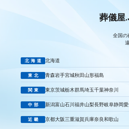
PDCAサイクル
葬儀業
研修
自社葬儀
価格競争
エンゲージメント施策
社内ポータル
メルマガ
コミュニ
葬儀屋.
キャリアパス
成長支援制度
メンター
信頼関係
地域
非金銭的インセンティブ設計
キャリア開発支援
承認欲求
組織文化
心理的安全性
経営戦略
人材育成
人材不足
全国の
報酬
雇用戦略
経営者
育成
採用難易度
平均勤続
お盆
新盆
初盆
旧盆
7月盆
８月盆
お寺
新御霊祭
法要
四十九日
遺骨
埋葬許可証
お布施
北海道
北海道
MicoCloud
Liny
Lステップ
L Message
LOYCUS
潜在顧客
葬儀フロー
新聞折込広告
効果測定
事前相
青森
岩手
宮城
秋田
山形
福島
東北
コミュニケーション
お別れ会
お別れの会
偲ぶ会
い
法廷後見制度
任意後見制度
規格葬儀取扱指定店
ウェブ
東京
茨城
栃木
群馬
埼玉
千葉
神奈川
関東
里山型
公園型
庭園型
認知度
ポイント
重視
お悔み返信テンプレート
親等
友人
お悔み返信
故人
新潟
富山
石川
福井
山梨
長野
岐阜
静岡
愛
中部
ナウエル典礼
やまとセレモニー
花祭苑
清月記
天国
ビジョン
バリュー
人材教育
社是
行動憲章
Cred
京都
大阪
三重
滋賀
兵庫
奈良
和歌山
近畿
見込み客
目的
ターゲット
エリア
訴求
滝本仏光