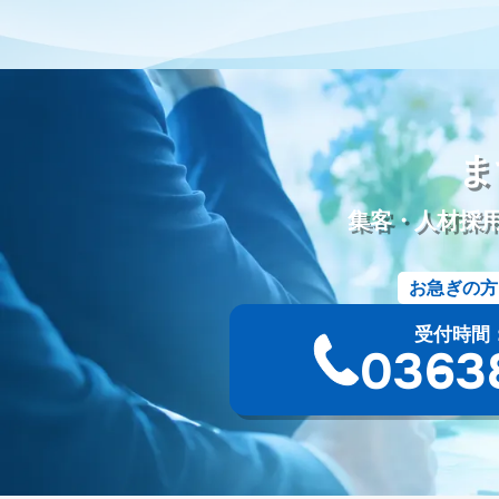
動画配信
労働環境
シフト制
働き方改革
改善
葬
五具足
線香
ローソク
樹木葬
和墓
洋墓
お墓
シニア採用
シニア雇用
カムバック採用
定年退職者の再
ディスプレイ広告
タウン誌
ポータルサイト
Webツール
Googleミート
Googleフォト
セキュリティ
新聞折込
ま
資料作成
PowerPoint
Googleドキュメント
オンラインツ
請求書
競合分析
葬儀プラン設計
受電管理
来館顧客
集客・人材採
ツール
ファイル添付
オウンドメディア
使用許諾方法
サービス名
会館名
不正出稿
仕組み
デジタルタトゥ
お急ぎの方
サジェスト対策
ネガティブキーワード
Google検索
Yah
一般廃棄物収集運搬許可証
古物商許可証
遺品整理士
ト
受付時間：9:
YAHOOプレイス
登録手順
採用サイト
無料ツール
葬
03-63
サイト構成
仏教
永代供養墓
合祀
個別納骨
墓じ
法事
待遇
海洋散骨
紹介
掲載
出航地
手元供
需要
人気
沖縄県
洗骨
破風墓
亀甲墓
ユタ
シマ
最中
宮崎県
神葬祭
神棚封じ
不浄払い
熊本県
共同納骨堂
埋葬組
別れの盃
別れ飯
長崎