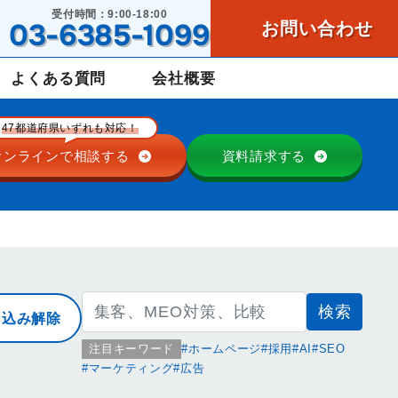
受付時間：9:00-18:00
03-6385-1099
お問い合わせ
よくある質問
会社概要
47都道府県いずれも対応！
オンラインで
相談する
資料請求する
検
り込み解除
索:
注目キーワード
ホームページ
採用
AI
SEO
マーケティング
広告