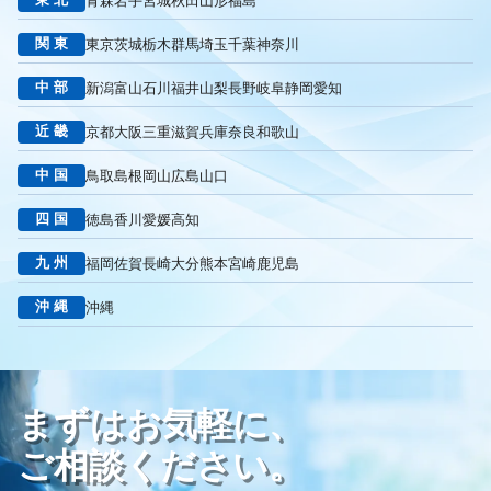
青森
岩手
宮城
秋田
山形
福島
リスティング広告外注業者
マッチタイプの選定
キーワード選定
クリック課金型
制作実績
ヤネモ葬儀社
関東
東京
茨城
栃木
群馬
埼玉
千葉
神奈川
メモリアルKimura
木村葬祭
作成
東京あじよし商事
中部
新潟
富山
石川
福井
山梨
長野
岐阜
静岡
愛知
トワーズ
家族葬のトワーズ
こころ斎苑
たまのや
リニューアル
葬祭社
大栄繊維グループ
制作
獲得
近畿
京都
大阪
三重
滋賀
兵庫
奈良
和歌山
用意すべき
コンテンツ
記事
ページ構成
要素
中国
鳥取
島根
岡山
広島
山口
はじめての方へ
葬儀の流れ
さくら祭典
株式会社家族葬
えにし
イオンのお葬式
OHAKO
ロープレ
受注
四国
徳島
香川
愛媛
高知
営業力研修
顧客心理
オンライン営業
CRMシステム
九州
福岡
佐賀
長崎
大分
熊本
宮崎
鹿児島
コンテンツマーケティング
クロスセリング
アップセリング
KPI設定
来館研修
成約率
来館対応
初期対応
沖縄
沖縄
入会対応
実践的技術
商品説明方法
売上アップ
ロールプレイング
現状分析
外部専門家
KPI
接遇研修
身体技法
所作
振る舞い
接客
教育
接遇マナー
まずはお気軽に、
顧客満足度向上
模擬葬儀研修
顧客理解
分析
顧客観察
PDCAサイクル
葬儀業
研修
自社葬儀
ご相談ください。
価格競争
ブランド力向上
自社理念
マインド研修