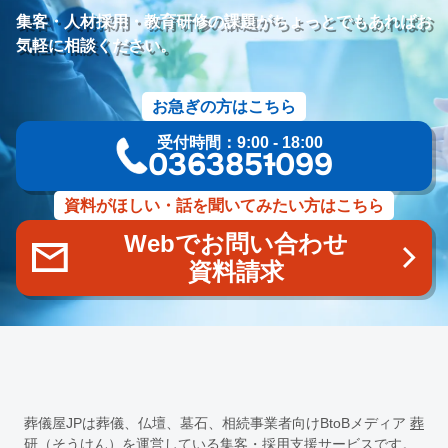
研修プログラム
研修カリキュラム
Googleサイト
集客・人材採用・教育研修の課題がちょっとでもあればお
人材定着率
エンゲージメント施策
社内ポータル
メルマガ
気軽に相談ください。
コミュニケーション改善
情報共有
社員サーベイ
ストレス
マネージャー
感情労働
面談
キャリア戦略
お急ぎの方はこちら
キャリア開発
キャリアパス
成長支援制度
メンター
受付時間：9:00 - 18:00
信頼関係
地域連携
成長戦略
デジタル活用
評価制度
03-6385-1099
目標設定
フィードバック
人事制度
360度効果
OKR
デジタルツール
非金銭的インセンティブ設計
資料がほしい・話を聞いてみたい方はこちら
キャリア開発支援
承認欲求
デジタルシフト
ITスキル格差
Webでお問い合わせ
DX推進
葬儀業Googleサイト
葬儀業社内ポータルサイト
資料請求
葬儀業DX化
葬儀業経営改善
組織文化
心理的安全性
経営戦略
人材育成
人材不足
経営コンサルティング
調査
従業員エンゲージメント
人材定着
採用力向上
人材採用
エンゲージメント
定着率
報酬
雇用戦略
経営者
育成
採用難易度
平均勤続年数
人手不足
離職率
従業員満足度
ES
人材確保
平均年収
葬儀屋JPは葬儀、仏壇、墓石、相続事業者向けBtoBメディア
葬
一周忌
年忌法要
仏事
寺院
命日
施主
お盆
研（そうけん）
を運営している集客・採用支援サービスです。