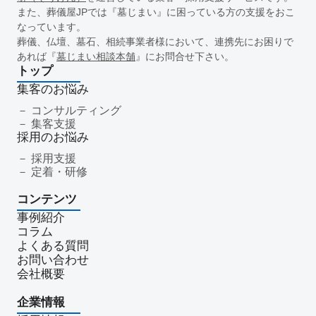
新盆
初盆
旧盆
7月盆
８月盆
お寺
提灯
また、葬儀屋JPでは『墓じまい』に困っている方の支援をおこ
なっています。
精霊棚
盆棚
盆飾り
送り火
迎え火
先祖
五供
葬儀、仏壇、墓石、相続事業者様において、連携先にお困りで
ご膳料
お車代
新盆祭
切子灯籠
月遅れ盆
あれば『
墓じまい相談本舗
』にお問合せ下さい。
新御霊祭
法要
四十九日
遺骨
埋葬許可証
お布施
トップ
返礼品
僧侶
納骨
故人
セグメント配信
集客のお悩み
リッチメニュー
リッチメッセージ
CRM
料金
機能
コンサルティング
集客支援
レポート
MicoCloud
Liny
Lステップ
L Message
採用のお悩み
LOYCUS
DMMチャットブーストCV
TSUNAGARU
採用支援
Poster
COMSBI
DECA
サービス品質
確認
定着・研修
顧客管理
見込み顧客
潜在顧客
葬儀フロー
コンテンツ
新聞折込広告
効果測定
事前相談
グループ化
事例紹介
チャット
情報発信
タイムリー
google口コミ
コラム
アンケート
案内
友だち登録
促進
よくある質問
コミュニケーション
お別れ会
お別れの会
偲ぶ会
お問い合わせ
会社概要
いい葬儀
公益社
霊園
相続
はじめて
喪主
遺族
小さなお葬式
イオンライフ
セレモア
企業情報
成年後見人
家庭裁判所
法廷後見制度
任意後見制度