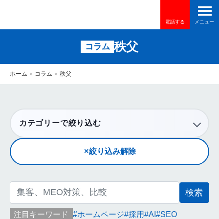
電話する
秩父
コラム
ホーム
»
コラム
»
秩父
カテゴリーで絞り込む
絞り込み解除
検
索:
注目キーワード
ホームページ
採用
AI
SEO