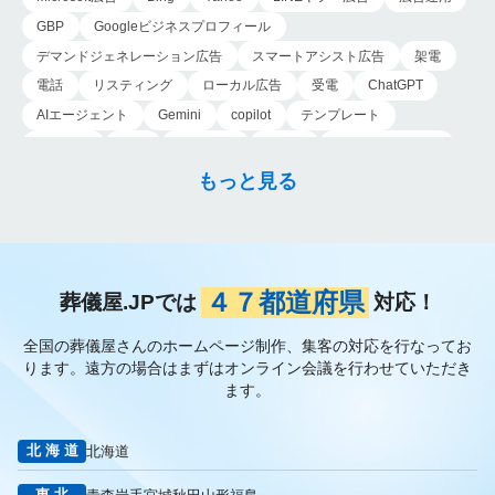
GBP
Googleビジネスプロフィール
デマンドジェネレーション広告
スマートアシスト広告
架電
電話
リスティング
ローカル広告
受電
ChatGPT
AIエージェント
Gemini
copilot
テンプレート
導入手順
業務
Genspark
新事業
新事業進出補助金
AI-MAX
IT
経済産業省
中小企業
補助金
広告
もっと見る
P-MAX
運用
プロンプト
手順
NotebookLM
メインビジュアル
ファーストビュー
トップページ
大手
会館紹介
メディア取材
認知度向上
ブランディング戦略
お客様の声
おすすめ記事
お問い合わせ
よくある質問
４７都道府県
葬儀屋.JPでは
対応！
掲載項目
プラン数
種類
資料請求
スチール撮影
全国の葬儀屋さんのホームページ制作、集客の対応を行なってお
アプローチブック
写真
重要性
撮り方
LP
ります。
遠方の場合はまずはオンライン会議を行わせていただき
フライヤー
AI
葬儀の口コミ
MEO対策
ます。
検索エンジン最適化
Googleペナルティ
CTR
キーワード
内部施策
外部施策
メタディスクリプション
内部リンク
北海道
北海道
被リンク
サイテーション
中長期的な集客基盤の構築
東北