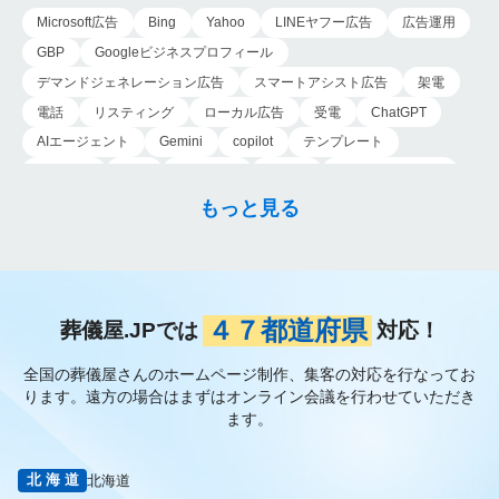
に焦点を当てたマー
Microsoft広告
Bing
Yahoo
LINEヤフー広告
広告運用
ケ…
GBP
Googleビジネスプロフィール
デマンドジェネレーション広告
スマートアシスト広告
架電
電話
リスティング
ローカル広告
受電
ChatGPT
AIエージェント
Gemini
copilot
テンプレート
導入手順
業務
Genspark
新事業
新事業進出補助金
AI-MAX
IT
経済産業省
中小企業
補助金
広告
もっと見る
P-MAX
運用
プロンプト
手順
NotebookLM
メインビジュアル
ファーストビュー
トップページ
大手
会館紹介
メディア取材
認知度向上
ブランディング戦略
お客様の声
おすすめ記事
お問い合わせ
よくある質問
４７都道府県
葬儀屋.JPでは
対応！
掲載項目
プラン数
種類
資料請求
スチール撮影
全国の葬儀屋さんのホームページ制作、集客の対応を行なってお
アプローチブック
写真
重要性
撮り方
LP
ります。
遠方の場合はまずはオンライン会議を行わせていただき
フライヤー
AI
葬儀の口コミ
MEO対策
ます。
検索エンジン最適化
Googleペナルティ
CTR
キーワード
内部施策
外部施策
メタディスクリプション
内部リンク
北海道
北海道
被リンク
サイテーション
中長期的な集客基盤の構築