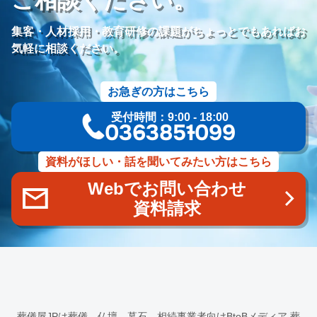
価格競争
ブランド力向上
自社理念
マインド研修
研修プログラム
研修カリキュラム
Googleサイト
集客・人材採用・教育研修の課題がちょっとでもあればお
人材定着率
エンゲージメント施策
社内ポータル
メルマガ
気軽に相談ください。
コミュニケーション改善
情報共有
社員サーベイ
ストレス
マネージャー
感情労働
面談
キャリア戦略
お急ぎの方はこちら
キャリア開発
キャリアパス
成長支援制度
メンター
受付時間：9:00 - 18:00
信頼関係
地域連携
成長戦略
デジタル活用
評価制度
03-6385-1099
目標設定
フィードバック
人事制度
360度効果
OKR
デジタルツール
非金銭的インセンティブ設計
資料がほしい・話を聞いてみたい方はこちら
キャリア開発支援
承認欲求
デジタルシフト
ITスキル格差
Webでお問い合わせ
DX推進
葬儀業Googleサイト
葬儀業社内ポータルサイト
資料請求
葬儀業DX化
葬儀業経営改善
組織文化
心理的安全性
経営戦略
人材育成
人材不足
経営コンサルティング
調査
従業員エンゲージメント
人材定着
採用力向上
人材採用
エンゲージメント
定着率
報酬
雇用戦略
経営者
育成
採用難易度
平均勤続年数
人手不足
離職率
従業員満足度
ES
人材確保
平均年収
葬儀屋JPは葬儀、仏壇、墓石、相続事業者向けBtoBメディア
葬