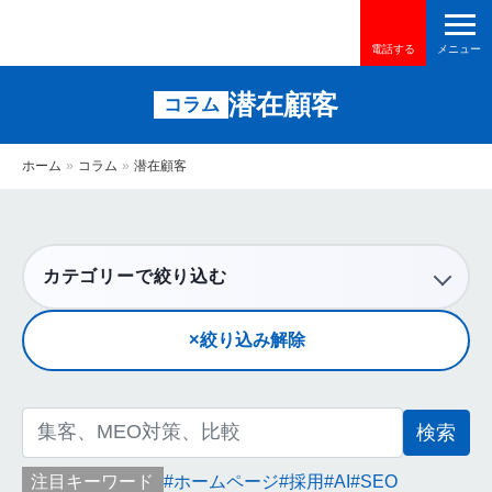
電話する
潜在顧客
コラム
ホーム
»
コラム
»
潜在顧客
カテゴリーで絞り込む
絞り込み解除
検
索:
注目キーワード
ホームページ
採用
AI
SEO