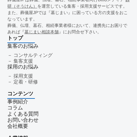
一周忌
年忌法要
仏事
寺院
命日
施主
お盆
研（そうけん）
を運営している集客・採用支援サービスです。
新盆
初盆
旧盆
7月盆
８月盆
お寺
提灯
また、葬儀屋JPでは『墓じまい』に困っている方の支援をおこ
なっています。
精霊棚
盆棚
盆飾り
送り火
迎え火
先祖
五供
葬儀、仏壇、墓石、相続事業者様において、連携先にお困りで
ご膳料
お車代
新盆祭
切子灯籠
月遅れ盆
あれば『
墓じまい相談本舗
』にお問合せ下さい。
新御霊祭
法要
四十九日
遺骨
埋葬許可証
お布施
トップ
返礼品
僧侶
納骨
故人
セグメント配信
集客のお悩み
リッチメニュー
リッチメッセージ
CRM
料金
機能
コンサルティング
集客支援
レポート
MicoCloud
Liny
Lステップ
L Message
採用のお悩み
LOYCUS
DMMチャットブーストCV
TSUNAGARU
採用支援
Poster
COMSBI
DECA
サービス品質
確認
定着・研修
顧客管理
見込み顧客
潜在顧客
葬儀フロー
コンテンツ
新聞折込広告
効果測定
事前相談
グループ化
事例紹介
チャット
情報発信
タイムリー
google口コミ
コラム
アンケート
案内
友だち登録
促進
よくある質問
コミュニケーション
お別れ会
お別れの会
偲ぶ会
お問い合わせ
会社概要
いい葬儀
公益社
霊園
相続
はじめて
喪主
遺族
小さなお葬式
イオンライフ
セレモア