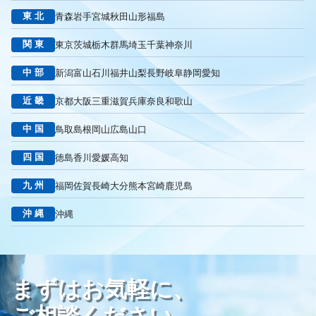
東北
青森
岩手
宮城
秋田
山形
福島
リスティング広告外注業者
マッチタイプの選定
キーワード選定
クリック課金型
制作実績
ヤネモ葬儀社
関東
東京
茨城
栃木
群馬
埼玉
千葉
神奈川
メモリアルKimura
木村葬祭
作成
東京あじよし商事
中部
新潟
富山
石川
福井
山梨
長野
岐阜
静岡
愛知
トワーズ
家族葬のトワーズ
こころ斎苑
たまのや
リニューアル
葬祭社
大栄繊維グループ
制作
獲得
近畿
京都
大阪
三重
滋賀
兵庫
奈良
和歌山
用意すべき
コンテンツ
記事
ページ構成
要素
中国
鳥取
島根
岡山
広島
山口
はじめての方へ
葬儀の流れ
さくら祭典
株式会社家族葬
えにし
イオンのお葬式
OHAKO
ロープレ
受注
四国
徳島
香川
愛媛
高知
営業力研修
顧客心理
オンライン営業
CRMシステム
九州
福岡
佐賀
長崎
大分
熊本
宮崎
鹿児島
コンテンツマーケティング
クロスセリング
アップセリング
KPI設定
来館研修
成約率
来館対応
初期対応
沖縄
沖縄
入会対応
実践的技術
商品説明方法
売上アップ
ロールプレイング
現状分析
外部専門家
KPI
接遇研修
身体技法
所作
振る舞い
接客
教育
接遇マナー
まずはお気軽に、
顧客満足度向上
模擬葬儀研修
顧客理解
分析
顧客観察
PDCAサイクル
葬儀業
研修
自社葬儀
ご相談ください。