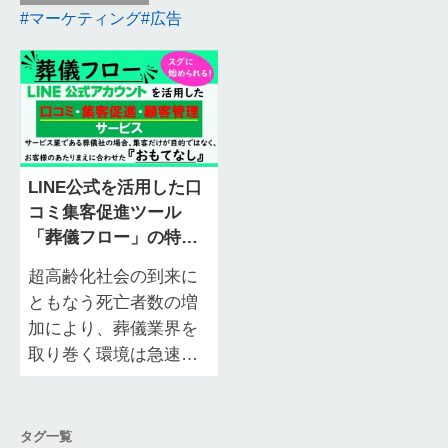
マーケティング
広告
LINE公式を活用した口
コミ集客促進ツール
「葬儀フロー」の特徴
や導入するメリット
超高齢化社会の到来に
ともなう死亡者数の増
加により、葬儀業界を
取り巻く環境は急速に
変化しています。そん
な中で、葬祭各社では
「今すぐ顧客」の獲得
タグ一覧