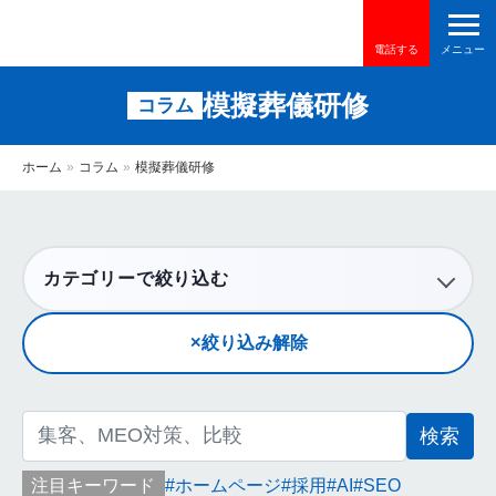
電話する
模擬葬儀研修
コラム
ホーム
»
コラム
»
模擬葬儀研修
カテゴリーで絞り込む
絞り込み解除
検
索:
注目キーワード
ホームページ
採用
AI
SEO