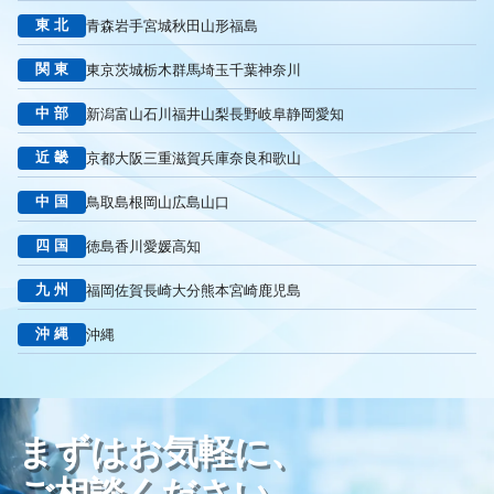
被リンク
サイテーション
中長期的な集客基盤の構築
東北
青森
岩手
宮城
秋田
山形
福島
リスティング広告外注業者
マッチタイプの選定
キーワード選定
クリック課金型
制作実績
ヤネモ葬儀社
関東
東京
茨城
栃木
群馬
埼玉
千葉
神奈川
メモリアルKimura
木村葬祭
作成
東京あじよし商事
中部
新潟
富山
石川
福井
山梨
長野
岐阜
静岡
愛知
トワーズ
家族葬のトワーズ
こころ斎苑
たまのや
リニューアル
葬祭社
大栄繊維グループ
制作
獲得
近畿
京都
大阪
三重
滋賀
兵庫
奈良
和歌山
用意すべき
コンテンツ
記事
ページ構成
要素
中国
鳥取
島根
岡山
広島
山口
はじめての方へ
葬儀の流れ
さくら祭典
株式会社家族葬
えにし
イオンのお葬式
OHAKO
ロープレ
受注
四国
徳島
香川
愛媛
高知
営業力研修
顧客心理
オンライン営業
CRMシステム
九州
福岡
佐賀
長崎
大分
熊本
宮崎
鹿児島
コンテンツマーケティング
クロスセリング
アップセリング
KPI設定
来館研修
成約率
来館対応
初期対応
沖縄
沖縄
入会対応
実践的技術
商品説明方法
売上アップ
ロールプレイング
現状分析
外部専門家
KPI
接遇研修
身体技法
所作
振る舞い
接客
教育
接遇マナー
まずはお気軽に、
顧客満足度向上
模擬葬儀研修
顧客理解
分析
顧客観察
PDCAサイクル
葬儀業
研修
自社葬儀