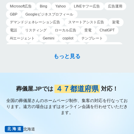
つかなかった実践的…
Microsoft広告
Bing
Yahoo
LINEヤフー広告
広告運用
GBP
Googleビジネスプロフィール
デマンドジェネレーション広告
スマートアシスト広告
架電
電話
リスティング
ローカル広告
受電
ChatGPT
AIエージェント
Gemini
copilot
テンプレート
導入手順
業務
Genspark
新事業
新事業進出補助金
AI-MAX
IT
経済産業省
中小企業
補助金
広告
もっと見る
P-MAX
運用
プロンプト
手順
NotebookLM
メインビジュアル
ファーストビュー
トップページ
大手
会館紹介
メディア取材
認知度向上
ブランディング戦略
お客様の声
おすすめ記事
お問い合わせ
よくある質問
４７都道府県
葬儀屋.JPでは
対応！
掲載項目
プラン数
種類
資料請求
スチール撮影
全国の葬儀屋さんのホームページ制作、集客の対応を行なってお
アプローチブック
写真
重要性
撮り方
LP
ります。
遠方の場合はまずはオンライン会議を行わせていただき
フライヤー
AI
葬儀の口コミ
MEO対策
ます。
検索エンジン最適化
Googleペナルティ
CTR
キーワード
内部施策
外部施策
メタディスクリプション
内部リンク
北海道
北海道