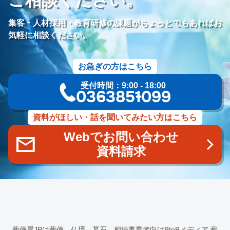
ご相談ください。
価格競争
ブランド力向上
自社理念
マインド研修
研修プログラム
研修カリキュラム
Googleサイト
集客・人材採用・教育研修の課題がちょっとでもあればお
人材定着率
エンゲージメント施策
社内ポータル
メルマガ
気軽に相談ください。
コミュニケーション改善
情報共有
社員サーベイ
ストレス
マネージャー
感情労働
面談
キャリア戦略
お急ぎの方はこちら
キャリア開発
キャリアパス
成長支援制度
メンター
受付時間：9:00 - 18:00
信頼関係
地域連携
成長戦略
デジタル活用
評価制度
03-6385-1099
目標設定
フィードバック
人事制度
360度効果
OKR
デジタルツール
非金銭的インセンティブ設計
資料がほしい・話を聞いてみたい方はこちら
キャリア開発支援
承認欲求
デジタルシフト
ITスキル格差
Webでお問い合わせ
DX推進
葬儀業Googleサイト
葬儀業社内ポータルサイト
資料請求
葬儀業DX化
葬儀業経営改善
組織文化
心理的安全性
経営戦略
人材育成
人材不足
経営コンサルティング
調査
従業員エンゲージメント
人材定着
採用力向上
人材採用
エンゲージメント
定着率
報酬
雇用戦略
経営者
育成
採用難易度
平均勤続年数
人手不足
離職率
従業員満足度
ES
人材確保
平均年収
葬儀屋JPは葬儀、仏壇、墓石、相続事業者向けBtoBメディア
葬