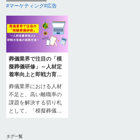
マーケティング
広告
葬儀業界で注目の「模
擬葬儀研修」～人材定
着率向上と即戦力育成
の実践方法～
葬儀業界における人材
不足と、高い離職率の
課題を解決する切り札
として、「模擬葬儀研
修」が急速に注目を集
めています。 従来の座
学中心の研修では身に
タグ一覧