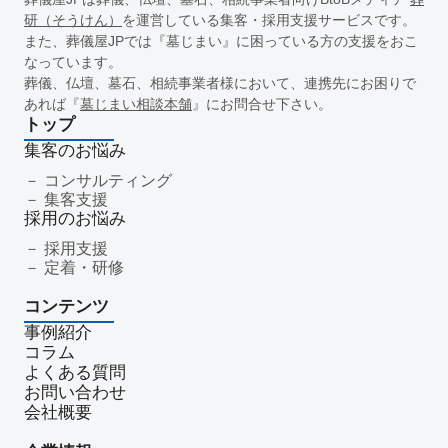
一周忌
年忌法要
仏事
寺院
命日
施主
お盆
研（そうけん）
を運営している集客・採用支援サービスです。
新盆
初盆
旧盆
7月盆
８月盆
お寺
提灯
また、葬儀屋JPでは『墓じまい』に困っている方の支援をおこ
なっています。
精霊棚
盆棚
盆飾り
送り火
迎え火
先祖
五供
葬儀、仏壇、墓石、相続事業者様において、連携先にお困りで
ご膳料
お車代
新盆祭
切子灯籠
月遅れ盆
あれば『
墓じまい相談本舗
』にお問合せ下さい。
新御霊祭
法要
四十九日
遺骨
埋葬許可証
お布施
トップ
返礼品
僧侶
納骨
故人
セグメント配信
集客のお悩み
リッチメニュー
リッチメッセージ
CRM
料金
機能
コンサルティング
集客支援
レポート
MicoCloud
Liny
Lステップ
L Message
採用のお悩み
LOYCUS
DMMチャットブーストCV
TSUNAGARU
採用支援
Poster
COMSBI
DECA
サービス品質
確認
定着・研修
顧客管理
見込み顧客
潜在顧客
葬儀フロー
コンテンツ
新聞折込広告
効果測定
事前相談
グループ化
事例紹介
チャット
情報発信
タイムリー
google口コミ
コラム
アンケート
案内
友だち登録
促進
よくある質問
コミュニケーション
お別れ会
お別れの会
偲ぶ会
お問い合わせ
会社概要
いい葬儀
公益社
霊園
相続
はじめて
喪主
遺族
小さなお葬式
イオンライフ
セレモア