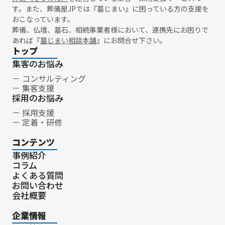
精霊棚
盆棚
盆飾り
送り火
迎え火
先祖
五供
す。また、葬儀屋JPでは『墓じまい』に困っている方の支援を
おこなっています。
ご膳料
お車代
新盆祭
切子灯籠
月遅れ盆
葬儀、仏壇、墓石、相続事業者様において、連携先にお困りで
新御霊祭
法要
四十九日
遺骨
埋葬許可証
お布施
あれば『
墓じまい相談本舗
』にお問合せ下さい。
返礼品
僧侶
納骨
故人
セグメント配信
トップ
リッチメニュー
リッチメッセージ
CRM
料金
機能
集客のお悩み
レポート
MicoCloud
Liny
Lステップ
L Message
コンサルティング
集客支援
LOYCUS
DMMチャットブーストCV
TSUNAGARU
Poster
採用のお悩み
COMSBI
DECA
サービス品質
確認
顧客管理
採用支援
見込み顧客
潜在顧客
葬儀フロー
新聞折込広告
定着・研修
効果測定
事前相談
グループ化
チャット
情報発信
コンテンツ
タイムリー
google口コミ
アンケート
案内
事例紹介
友だち登録
促進
コミュニケーション
お別れ会
コラム
お別れの会
偲ぶ会
いい葬儀
公益社
霊園
相続
よくある質問
はじめて
喪主
遺族
小さなお葬式
イオンライフ
お問い合わせ
会社概要
セレモア
成年後見人
家庭裁判所
法廷後見制度
任意後見制度
規格葬儀取扱指定店
ウェブアクセシビリティ
企業情報
障害者差別解消法
WCAG 2.2
JIS X 8341-3:2016
達成基準