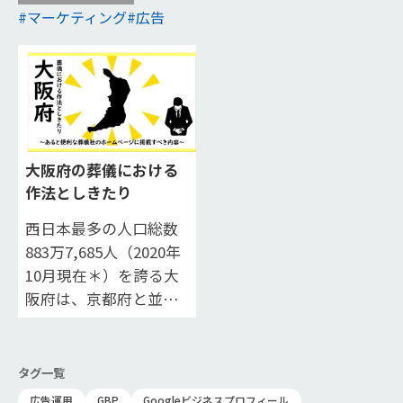
マーケティング
広告
大阪府の葬儀における
作法としきたり
西日本最多の人口総数
883万7,685人（2020年
10月現在＊）を誇る大
阪府は、京都府と並び
近畿地方を代表する大
都市です。 武家文化以
上に公家文化の影響が
タグ一覧
強…
広告運用
GBP
Googleビジネスプロフィール