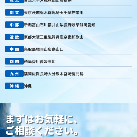
東北
青森
岩手
宮城
秋田
山形
福島
キーワード選定
クリック課金型
制作実績
ヤネモ葬儀社
メモリアルKimura
木村葬祭
作成
東京あじよし商事
関東
東京
茨城
栃木
群馬
埼玉
千葉
神奈川
トワーズ
家族葬のトワーズ
こころ斎苑
たまのや
中部
新潟
富山
石川
福井
山梨
長野
岐阜
静岡
愛知
リニューアル
葬祭社
大栄繊維グループ
制作
獲得
用意すべき
コンテンツ
記事
ページ構成
要素
近畿
京都
大阪
三重
滋賀
兵庫
奈良
和歌山
はじめての方へ
葬儀の流れ
さくら祭典
株式会社家族葬
中国
鳥取
島根
岡山
広島
山口
えにし
イオンのお葬式
OHAKO
ロープレ
受注
営業力研修
顧客心理
オンライン営業
CRMシステム
四国
徳島
香川
愛媛
高知
コンテンツマーケティング
クロスセリング
アップセリング
九州
福岡
佐賀
長崎
大分
熊本
宮崎
鹿児島
KPI設定
来館研修
成約率
来館対応
初期対応
入会対応
実践的技術
商品説明方法
売上アップ
沖縄
沖縄
ロールプレイング
現状分析
外部専門家
KPI
接遇研修
身体技法
所作
振る舞い
接客
教育
接遇マナー
顧客満足度向上
模擬葬儀研修
顧客理解
分析
まずはお気軽に、
顧客観察
PDCAサイクル
葬儀業
研修
自社葬儀
価格競争
ブランド力向上
自社理念
マインド研修
ご相談ください。
研修プログラム
研修カリキュラム
Googleサイト