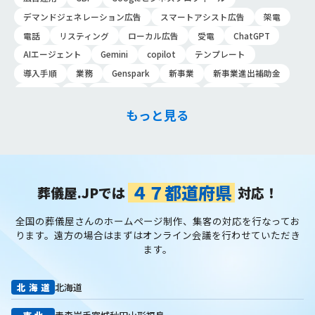
デマンドジェネレーション広告
スマートアシスト広告
架電
電話
リスティング
ローカル広告
受電
ChatGPT
AIエージェント
Gemini
copilot
テンプレート
導入手順
業務
Genspark
新事業
新事業進出補助金
AI-MAX
IT
経済産業省
中小企業
補助金
広告
P-MAX
運用
プロンプト
手順
NotebookLM
もっと見る
メインビジュアル
ファーストビュー
トップページ
大手
会館紹介
メディア取材
認知度向上
ブランディング戦略
お客様の声
おすすめ記事
お問い合わせ
よくある質問
掲載項目
プラン数
種類
資料請求
スチール撮影
４７都道府県
葬儀屋.JPでは
対応！
アプローチブック
写真
重要性
撮り方
LP
全国の葬儀屋さんのホームページ制作、集客の対応を行なってお
フライヤー
AI
葬儀の口コミ
MEO対策
ります。
遠方の場合はまずはオンライン会議を行わせていただき
検索エンジン最適化
Googleペナルティ
CTR
キーワード
ます。
内部施策
外部施策
メタディスクリプション
内部リンク
被リンク
サイテーション
中長期的な集客基盤の構築
北海道
北海道
リスティング広告外注業者
マッチタイプの選定