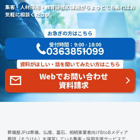
人材定着率
エンゲージメント施策
社内ポータル
メルマガ
集客・人材採用・教育研修の課題がちょっとでもあればお
コミュニケーション改善
情報共有
社員サーベイ
ストレス
気軽に相談ください。
マネージャー
感情労働
面談
キャリア戦略
キャリア開発
キャリアパス
成長支援制度
メンター
お急ぎの方はこちら
信頼関係
地域連携
成長戦略
デジタル活用
評価制度
受付時間：9:00 - 18:00
目標設定
フィードバック
人事制度
360度効果
OKR
03-6385-1099
デジタルツール
非金銭的インセンティブ設計
キャリア開発支援
承認欲求
デジタルシフト
ITスキル格差
資料がほしい・話を聞いてみたい方はこちら
DX推進
葬儀業Googleサイト
葬儀業社内ポータルサイト
Webでお問い合わせ
葬儀業DX化
葬儀業経営改善
組織文化
心理的安全性
資料請求
経営戦略
人材育成
人材不足
経営コンサルティング
調査
従業員エンゲージメント
人材定着
採用力向上
人材採用
エンゲージメント
定着率
報酬
雇用戦略
経営者
育成
採用難易度
平均勤続年数
人手不足
離職率
従業員満足度
ES
人材確保
平均年収
一周忌
年忌法要
仏事
寺院
命日
施主
お盆
葬儀屋JPは葬儀、仏壇、墓石、相続事業者向けBtoBメディア
新盆
初盆
旧盆
7月盆
８月盆
お寺
提灯
葬研（そうけん）
を運営している集客・採用支援サービスで