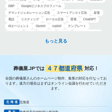
GBP
Googleビジネスプロフィール
デマンドジェネレーション広告
スマートアシスト広告
架電
電話
リスティング
ローカル広告
受電
ChatGPT
AIエージェント
Gemini
copilot
テンプレート
導入手順
業務
Genspark
新事業
新事業進出補助金
AI-MAX
IT
経済産業省
中小企業
補助金
広告
もっと見る
P-MAX
運用
プロンプト
手順
NotebookLM
メインビジュアル
ファーストビュー
トップページ
大手
会館紹介
メディア取材
認知度向上
ブランディング戦略
お客様の声
おすすめ記事
お問い合わせ
よくある質問
４７都道府県
葬儀屋.JPでは
対応！
掲載項目
プラン数
種類
資料請求
スチール撮影
全国の葬儀屋さんのホームページ制作、集客の対応を行なってお
アプローチブック
写真
重要性
撮り方
LP
ります。
遠方の場合はまずはオンライン会議を行わせていただき
フライヤー
AI
葬儀の口コミ
MEO対策
ます。
検索エンジン最適化
Googleペナルティ
CTR
キーワード
内部施策
外部施策
メタディスクリプション
内部リンク
北海道
北海道
被リンク
サイテーション
中長期的な集客基盤の構築
東北