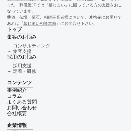
新盆
初盆
旧盆
7月盆
８月盆
お寺
提灯
また、葬儀屋JPでは『墓じまい』に困っている方の支援をおこ
なっています。
精霊棚
盆棚
盆飾り
送り火
迎え火
先祖
五供
葬儀、仏壇、墓石、相続事業者様において、連携先にお困りで
ご膳料
お車代
新盆祭
切子灯籠
月遅れ盆
あれば『
墓じまい相談本舗
』にお問合せ下さい。
新御霊祭
法要
四十九日
遺骨
埋葬許可証
お布施
トップ
返礼品
僧侶
納骨
故人
セグメント配信
集客のお悩み
リッチメニュー
リッチメッセージ
CRM
料金
機能
コンサルティング
集客支援
レポート
MicoCloud
Liny
Lステップ
L Message
採用のお悩み
LOYCUS
DMMチャットブーストCV
TSUNAGARU
採用支援
Poster
COMSBI
DECA
サービス品質
確認
定着・研修
顧客管理
見込み顧客
潜在顧客
葬儀フロー
コンテンツ
新聞折込広告
効果測定
事前相談
グループ化
事例紹介
チャット
情報発信
タイムリー
google口コミ
コラム
アンケート
案内
友だち登録
促進
よくある質問
コミュニケーション
お別れ会
お別れの会
偲ぶ会
お問い合わせ
会社概要
いい葬儀
公益社
霊園
相続
はじめて
喪主
遺族
小さなお葬式
イオンライフ
セレモア
企業情報
成年後見人
家庭裁判所
法廷後見制度
任意後見制度