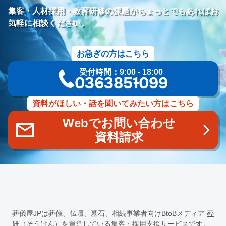
研修プログラム
研修カリキュラム
Googleサイト
集客・人材採用・教育研修の課題がちょっとでもあればお
人材定着率
エンゲージメント施策
社内ポータル
メルマガ
気軽に相談ください。
コミュニケーション改善
情報共有
社員サーベイ
ストレス
マネージャー
感情労働
面談
キャリア戦略
お急ぎの方はこちら
キャリア開発
キャリアパス
成長支援制度
メンター
受付時間：9:00 - 18:00
信頼関係
地域連携
成長戦略
デジタル活用
評価制度
03-6385-1099
目標設定
フィードバック
人事制度
360度効果
OKR
デジタルツール
非金銭的インセンティブ設計
資料がほしい・話を聞いてみたい方はこちら
キャリア開発支援
承認欲求
デジタルシフト
ITスキル格差
Webでお問い合わせ
DX推進
葬儀業Googleサイト
葬儀業社内ポータルサイト
資料請求
葬儀業DX化
葬儀業経営改善
組織文化
心理的安全性
経営戦略
人材育成
人材不足
経営コンサルティング
調査
従業員エンゲージメント
人材定着
採用力向上
人材採用
エンゲージメント
定着率
報酬
雇用戦略
経営者
育成
採用難易度
平均勤続年数
人手不足
離職率
従業員満足度
ES
人材確保
平均年収
葬儀屋JPは葬儀、仏壇、墓石、相続事業者向けBtoBメディア
葬
一周忌
年忌法要
仏事
寺院
命日
施主
お盆
研（そうけん）
を運営している集客・採用支援サービスです。