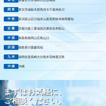
青森
岩手
宮城
秋田
山形
福島
リスティング広告外注業者
マッチタイプの選定
キーワード選定
クリック課金型
制作実績
ヤネモ葬儀社
関東
東京
茨城
栃木
群馬
埼玉
千葉
神奈川
メモリアルKimura
木村葬祭
作成
東京あじよし商事
中部
新潟
富山
石川
福井
山梨
長野
岐阜
静岡
愛知
トワーズ
家族葬のトワーズ
こころ斎苑
たまのや
リニューアル
葬祭社
大栄繊維グループ
制作
獲得
近畿
京都
大阪
三重
滋賀
兵庫
奈良
和歌山
用意すべき
コンテンツ
記事
ページ構成
要素
中国
鳥取
島根
岡山
広島
山口
はじめての方へ
葬儀の流れ
さくら祭典
株式会社家族葬
えにし
イオンのお葬式
OHAKO
ロープレ
受注
四国
徳島
香川
愛媛
高知
営業力研修
顧客心理
オンライン営業
CRMシステム
九州
福岡
佐賀
長崎
大分
熊本
宮崎
鹿児島
コンテンツマーケティング
クロスセリング
アップセリング
KPI設定
来館研修
成約率
来館対応
初期対応
沖縄
沖縄
入会対応
実践的技術
商品説明方法
売上アップ
ロールプレイング
現状分析
外部専門家
KPI
接遇研修
身体技法
所作
振る舞い
接客
教育
接遇マナー
まずはお気軽に、
顧客満足度向上
模擬葬儀研修
顧客理解
分析
顧客観察
PDCAサイクル
葬儀業
研修
自社葬儀
ご相談ください。
価格競争
ブランド力向上
自社理念
マインド研修