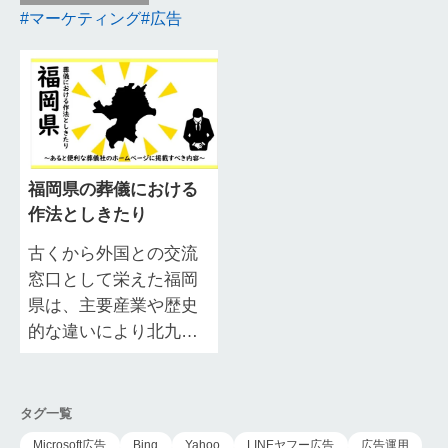
マーケティング
広告
福岡県の葬儀における
作法としきたり
古くから外国との交流
窓口として栄えた福岡
県は、主要産業や歴史
的な違いにより北九
州・福岡・筑豊・筑後
の4エリアに分かれてい
ます。 長い歴史を誇る
タグ一覧
福岡県では、葬儀に…
Microsoft広告
Bing
Yahoo
LINEヤフー広告
広告運用