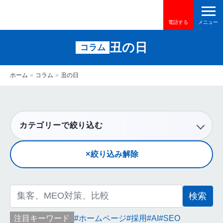
電話する
丑の日
コラム
ホーム
»
コラム
»
丑の日
カテゴリーで絞り込む
絞り込み解除
検
索:
注目キーワード
ホームページ
採用
AI
SEO