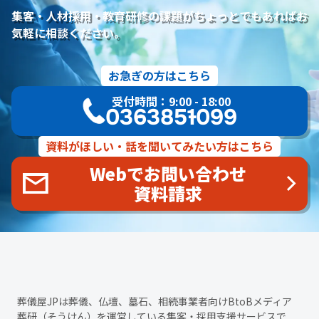
人材定着率
エンゲージメント施策
社内ポータル
メルマガ
集客・人材採用・教育研修の課題がちょっとでもあればお
コミュニケーション改善
情報共有
社員サーベイ
ストレス
気軽に相談ください。
マネージャー
感情労働
面談
キャリア戦略
キャリア開発
キャリアパス
成長支援制度
メンター
お急ぎの方はこちら
信頼関係
地域連携
成長戦略
デジタル活用
評価制度
受付時間：9:00 - 18:00
目標設定
フィードバック
人事制度
360度効果
OKR
03-6385-1099
デジタルツール
非金銭的インセンティブ設計
キャリア開発支援
承認欲求
デジタルシフト
ITスキル格差
資料がほしい・話を聞いてみたい方はこちら
DX推進
葬儀業Googleサイト
葬儀業社内ポータルサイト
Webでお問い合わせ
葬儀業DX化
葬儀業経営改善
組織文化
心理的安全性
資料請求
経営戦略
人材育成
人材不足
経営コンサルティング
調査
従業員エンゲージメント
人材定着
採用力向上
人材採用
エンゲージメント
定着率
報酬
雇用戦略
経営者
育成
採用難易度
平均勤続年数
人手不足
離職率
従業員満足度
ES
人材確保
平均年収
一周忌
年忌法要
仏事
寺院
命日
施主
お盆
葬儀屋JPは葬儀、仏壇、墓石、相続事業者向けBtoBメディア
新盆
初盆
旧盆
7月盆
８月盆
お寺
提灯
葬研（そうけん）
を運営している集客・採用支援サービスで