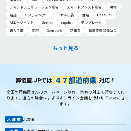
佐…
デマンドジェネレーション広告
スマートアシスト広告
架電
電話
リスティング
ローカル広告
受電
ChatGPT
AIエージェント
Gemini
copilot
テンプレート
導入手順
業務
Genspark
新事業
新事業進出補助金
AI-MAX
IT
経済産業省
中小企業
補助金
広告
P-MAX
運用
プロンプト
手順
NotebookLM
もっと見る
メインビジュアル
ファーストビュー
トップページ
大手
会館紹介
メディア取材
認知度向上
ブランディング戦略
お客様の声
おすすめ記事
お問い合わせ
よくある質問
掲載項目
プラン数
種類
資料請求
スチール撮影
４７都道府県
葬儀屋.JPでは
対応！
アプローチブック
写真
重要性
撮り方
LP
全国の葬儀屋さんのホームページ制作、集客の対応を行なってお
フライヤー
AI
葬儀の口コミ
MEO対策
ります。
遠方の場合はまずはオンライン会議を行わせていただき
検索エンジン最適化
Googleペナルティ
CTR
キーワード
ます。
内部施策
外部施策
メタディスクリプション
内部リンク
被リンク
サイテーション
中長期的な集客基盤の構築
北海道
北海道
リスティング広告外注業者
マッチタイプの選定