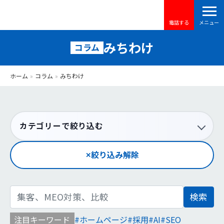
電話する
みちわけ
コラム
ホーム
»
コラム
»
みちわけ
カテゴリーで絞り込む
絞り込み解除
検
索:
注目キーワード
ホームページ
採用
AI
SEO