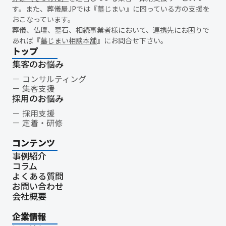
精霊棚
盆棚
盆飾り
送り火
迎え火
先祖
五供
す。また、葬儀屋JPでは『墓じまい』に困っている方の支援を
おこなっています。
ご膳料
お車代
新盆祭
切子灯籠
月遅れ盆
葬儀、仏壇、墓石、相続事業者様において、連携先にお困りで
新御霊祭
法要
四十九日
遺骨
埋葬許可証
お布施
あれば『
墓じまい相談本舗
』にお問合せ下さい。
返礼品
僧侶
納骨
故人
セグメント配信
トップ
リッチメニュー
リッチメッセージ
CRM
料金
機能
集客のお悩み
レポート
MicoCloud
Liny
Lステップ
L Message
コンサルティング
集客支援
LOYCUS
DMMチャットブーストCV
TSUNAGARU
Poster
採用のお悩み
COMSBI
DECA
サービス品質
確認
顧客管理
採用支援
見込み顧客
潜在顧客
葬儀フロー
新聞折込広告
定着・研修
効果測定
事前相談
グループ化
チャット
情報発信
コンテンツ
タイムリー
google口コミ
アンケート
案内
事例紹介
友だち登録
促進
コミュニケーション
お別れ会
コラム
お別れの会
偲ぶ会
いい葬儀
公益社
霊園
相続
よくある質問
はじめて
喪主
遺族
小さなお葬式
イオンライフ
お問い合わせ
会社概要
セレモア
成年後見人
家庭裁判所
法廷後見制度
任意後見制度
規格葬儀取扱指定店
ウェブアクセシビリティ
企業情報
障害者差別解消法
WCAG 2.2
JIS X 8341-3:2016
達成基準