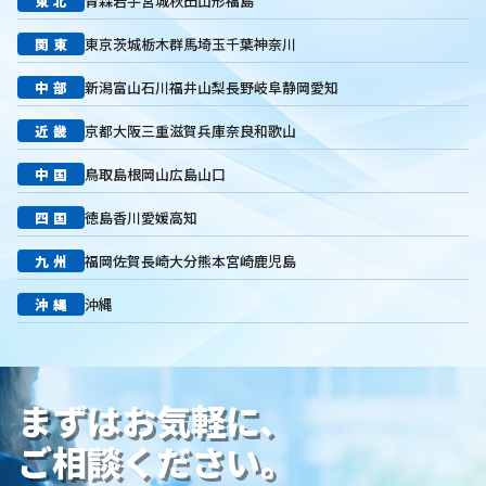
東北
青森
岩手
宮城
秋田
山形
福島
キーワード選定
クリック課金型
制作実績
ヤネモ葬儀社
メモリアルKimura
木村葬祭
作成
東京あじよし商事
関東
東京
茨城
栃木
群馬
埼玉
千葉
神奈川
トワーズ
家族葬のトワーズ
こころ斎苑
たまのや
中部
新潟
富山
石川
福井
山梨
長野
岐阜
静岡
愛知
リニューアル
葬祭社
大栄繊維グループ
制作
獲得
用意すべき
コンテンツ
記事
ページ構成
要素
近畿
京都
大阪
三重
滋賀
兵庫
奈良
和歌山
はじめての方へ
葬儀の流れ
さくら祭典
株式会社家族葬
中国
鳥取
島根
岡山
広島
山口
えにし
イオンのお葬式
OHAKO
ロープレ
受注
営業力研修
顧客心理
オンライン営業
CRMシステム
四国
徳島
香川
愛媛
高知
コンテンツマーケティング
クロスセリング
アップセリング
九州
福岡
佐賀
長崎
大分
熊本
宮崎
鹿児島
KPI設定
来館研修
成約率
来館対応
初期対応
入会対応
実践的技術
商品説明方法
売上アップ
沖縄
沖縄
ロールプレイング
現状分析
外部専門家
KPI
接遇研修
身体技法
所作
振る舞い
接客
教育
接遇マナー
顧客満足度向上
模擬葬儀研修
顧客理解
分析
まずはお気軽に、
顧客観察
PDCAサイクル
葬儀業
研修
自社葬儀
価格競争
ブランド力向上
自社理念
マインド研修
ご相談ください。
研修プログラム
研修カリキュラム
Googleサイト