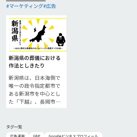
マーケティング
広告
新潟県の葬儀における
作法としきたり
新潟県は、日本海側で
唯一の政令指定都市で
ある新潟市を中心とし
た「下越」、長岡市や
魚沼市を中心とした
「中越」、上越市・妙
高市・糸魚川市の3市か
タグ一覧
らなる「上越」に、
広告運用
GBP
Googleビジネスプロフィール