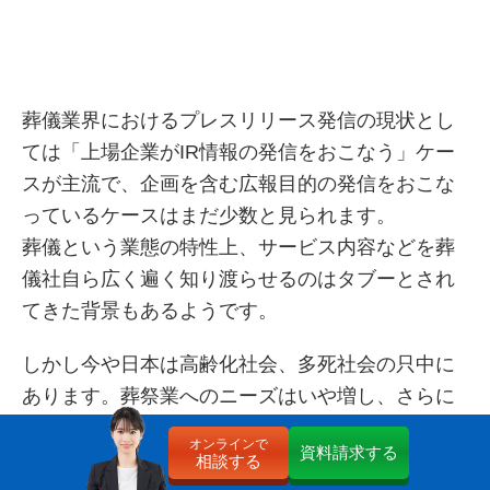
葬儀業界におけるプレスリリース発信の現状とし
ては「上場企業がIR情報の発信をおこなう」ケー
スが主流で、企画を含む広報目的の発信をおこな
っているケースはまだ少数と見られます。
葬儀という業態の特性上、サービス内容などを葬
儀社自ら広く遍く知り渡らせるのはタブーとされ
てきた背景もあるようです。
しかし今や日本は高齢化社会、多死社会の只中に
あります。葬祭業へのニーズはいや増し、さらに
多様化し続けています。葬儀社としてこうしたニ
オンラインで
資料請求する
ーズに応えること、また応えていると知らせてい
相談する