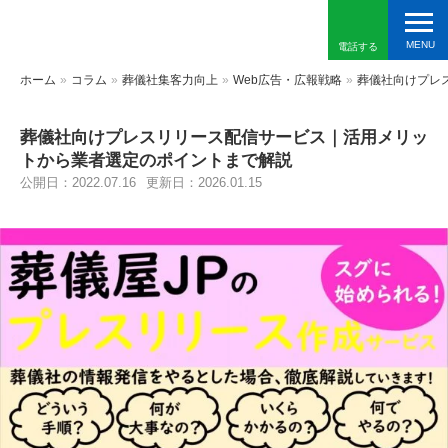
電話する
ホーム
»
コラム
»
葬儀社集客力向上
»
Web広告・広報戦略
»
葬儀社向けプレ
葬儀社向けプレスリリース配信サービス｜活用メリッ
トから業者選定のポイントまで解説
公開日：2022.07.16
更新日：2026.01.15