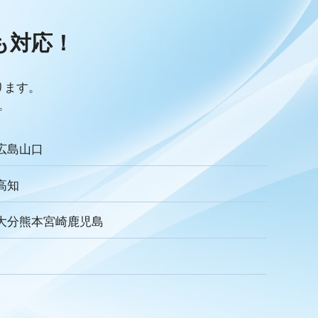
リキュラム
Googleサイト
人材定着率
感情労働
面談
キャリア戦略
キャリア開発
も
対応！
ック
人事制度
360度効果
OKR
デジタルツール
儀業社内ポータルサイト
葬儀業DX化
葬儀業経営改善
採用力向上
人材採用
エンゲージメント
定着率
ります。
収
一周忌
年忌法要
仏事
寺院
命日
施主
。
ご膳料
お車代
新盆祭
切子灯籠
月遅れ盆
リッチメッセージ
CRM
料金
機能
レポート
広島
山口
ECA
サービス品質
確認
顧客管理
見込み顧客
アンケート
案内
友だち登録
促進
高知
お葬式
イオンライフ
セレモア
成年後見人
家庭裁判所
達成基準
適合レベル
対応度
内容
範囲
大分
熊本
宮崎
鹿児島
式
親族
家族葬
訃報文テンプレート
わらぎ斎場
メモリード
ベルモニー
セレモニーたかはた
社内
行動指針
経営理念
企業理念
ミッション
ュニケーション
差別化
行動規範
QRコード
顧客満足度
トの大野屋
仏壇店
動画
マーケティング
方法
課題