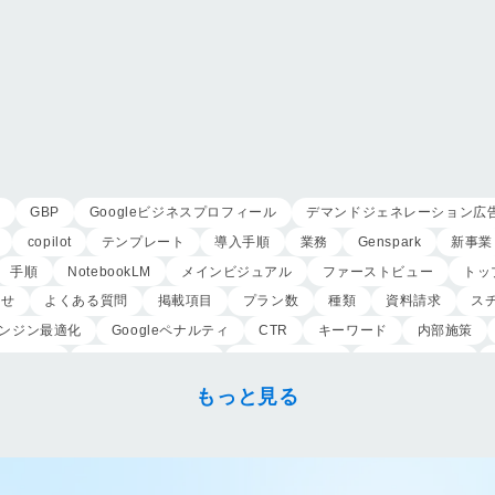
用
GBP
Googleビジネスプロフィール
デマンドジェネレーション広
copilot
テンプレート
導入手順
業務
Genspark
新事業
手順
NotebookLM
メインビジュアル
ファーストビュー
トッ
わせ
よくある質問
掲載項目
プラン数
種類
資料請求
ス
ンジン最適化
Googleペナルティ
CTR
キーワード
内部施策
外注業者
マッチタイプの選定
キーワード選定
クリック課金型
こころ斎苑
たまのや
リニューアル
葬祭社
大栄繊維グループ
もっと見る
祭典
株式会社家族葬
えにし
イオンのお葬式
OHAKO
ロープ
アップセリング
KPI設定
来館研修
成約率
来館対応
初期
身体技法
所作
振る舞い
接客
教育
接遇マナー
顧