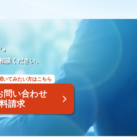
モダン仏壇
供養
宗派
過去帳
礼拝
荘厳
再雇用
再雇用制度
ベテラン採用
ベテラン雇用
アルムナイネットワーク
墓石店
Web
紙媒体
EC
集
LINE WORKS
業務効率化
Google Meet
プレゼンテーション
研修マニュアル
業務マニュアル
い。
業務改善
Googleスプレッドシート
管理
見積書
利用用途
メッセージ
ビデオ通話
タスク管理機能
相談ください。
商標
商標権侵害
Google広告
Yahoo！広告
屋号
風評被害対策
予測キーワード対策
サジェスト対策サービス
聞いてみたい方はこちら
アフターサービス
業務提携
内製化
コンサルティング
採用代行
YAHOO地図
YAHOOロコ
お問い合わせ
画像
認知
posレジ
導入
手数料
紹介ページ
料請求
ユ
小さな森の家
らくおう
費用
仏壇
仏具
遺体搬送サービス
寺院紹介サービス
遺品整理サービス
の飯
離島
種子島
奄美大島
与論島
徳之島
儀前
敷米料
野辺位牌
三日の供養
団子を配る
賀県
三日参り
茶碗割
福岡県
博多祇園山笠
法被