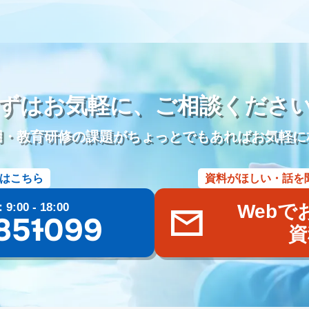
儀社の1日
葬儀社社員の生活
日勤
夜勤
金仏壇
唐木仏壇
参り代行
霊園開発
お墓のリフォーム
本尊
位牌
アルムナイ
雇用
定年退職者の嘱託社員化
定年退職者の嘱託雇用
出戻り雇用
名刺アプリ「eight」
名刺管理
lit.link
リットリンク
リンク
DM
インスタグラム
TikTok
Eコマース
Googleスライド
ずはお気軽に、
ご相談くださ
ール
文書作成
企画書
議事録
共同編集
Word
活用事例
管理
施行数管理
Excel
チャットワーク
Chatwork
使い方
用・教育研修の課題がちょっとでもあればお気軽に
葬儀ポータルサイト
葬儀アフィリエイトサイト
社名
商標権
ー
価格
業界課題
墓石会社
仏壇会社
契約形態
手法
はこちら
資料がほしい・話を
oo！検索
終活
ブログ
Web集客
メールマガジン
遺品整理
ラブル
商標登録
ブランディング
Bingマップ
葬儀業界
採用
00 - 18:00
Webで
儀専門求人メディア
共有
googleドライブ
One Drive
Dropbox
85-1099
資
まい
広告宣伝費
広報活動
Web広告
googleマップ
ファミー
養
粉骨
問い合わせ
増加
葬儀以外
葬儀付帯サービス
ご
三枚肉
荼毘広告
字内
字外
通夜は平服
鹿児島県
じつ
玉串奉奠
大分県
籠盛
宇佐神宮
国東半島
淋し見舞い
葬
県
キリスト教
水かけぎもん
目覚まし
精霊流し
お墓
佐