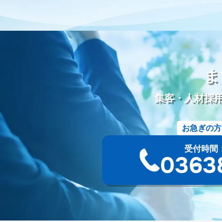
動画配信
労働環境
シフト制
働き方改革
改善
葬
五具足
線香
ローソク
樹木葬
和墓
洋墓
お墓
シニア採用
シニア雇用
カムバック採用
定年退職者の再
ディスプレイ広告
タウン誌
ポータルサイト
Webツール
Googleミート
Googleフォト
セキュリティ
新聞折込
ま
資料作成
PowerPoint
Googleドキュメント
オンラインツ
請求書
競合分析
葬儀プラン設計
受電管理
来館顧客
集客・人材採
ツール
ファイル添付
オウンドメディア
使用許諾方法
サービス名
会館名
不正出稿
仕組み
デジタルタトゥ
お急ぎの方
サジェスト対策
ネガティブキーワード
Google検索
Yah
一般廃棄物収集運搬許可証
古物商許可証
遺品整理士
ト
受付時間：9:
YAHOOプレイス
登録手順
採用サイト
無料ツール
葬
03-63
サイト構成
仏教
永代供養墓
合祀
個別納骨
墓じ
法事
待遇
海洋散骨
紹介
掲載
出航地
手元供
需要
人気
沖縄県
洗骨
破風墓
亀甲墓
ユタ
シマ
最中
宮崎県
神葬祭
神棚封じ
不浄払い
熊本県
共同納骨堂
埋葬組
別れの盃
別れ飯
長崎