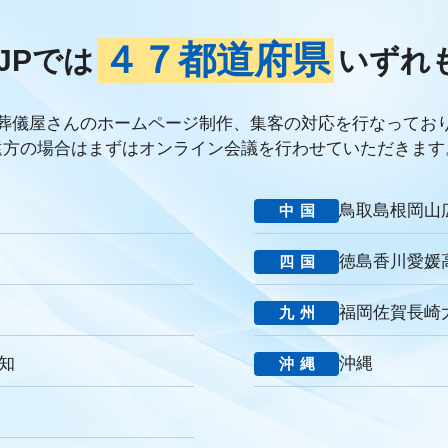
ブランド力向上
自社理念
マインド研修
研修プログラム
研修カ
ケーション改善
情報共有
社員サーベイ
ストレス
マネージャー
４７都道府県
JPでは
いずれ
連携
成長戦略
デジタル活用
評価制度
目標設定
フィードバ
デジタルシフト
ITスキル格差
DX推進
葬儀業Googleサイト
葬
経営コンサルティング
調査
従業員エンゲージメント
人材定着
葬儀屋さんのホームページ制作、集客の対応を行なってお
年数
人手不足
離職率
従業員満足度
ES
人材確保
平均年
遠方の場合はまずはオンライン会議を行わせていただきます
提灯
精霊棚
盆棚
盆飾り
送り火
迎え火
先祖
五供
返礼品
僧侶
納骨
故人
セグメント配信
リッチメニュー
鳥取
島根
岡山
中国
DMMチャットブーストCV
TSUNAGARU
Poster
COMSBI
D
談
グループ化
チャット
情報発信
タイムリー
google口コミ
徳島
香川
愛媛
四国
い葬儀
公益社
霊園
相続
はじめて
喪主
遺族
小さな
アクセシビリティ
障害者差別解消法
WCAG 2.2
JIS X 8341-3:2016
福岡
佐賀
長崎
九州
消費者
ニーズ
改葬
永代供養
項目
専用ページ
コラム形
の敬称
訃報
お悔み
訃報情報
弔電
個人情報
弔問
や
知
沖縄
沖縄
社
強み
周知拡大
ストーリー性
パーパス
クレド
作り方
o
ブランドイメージ
コンプライアンス
人事評価制度
社内コミ
堂
一休さんのはなおか
和島漆器仏壇店
金宝堂
メモリアルアー