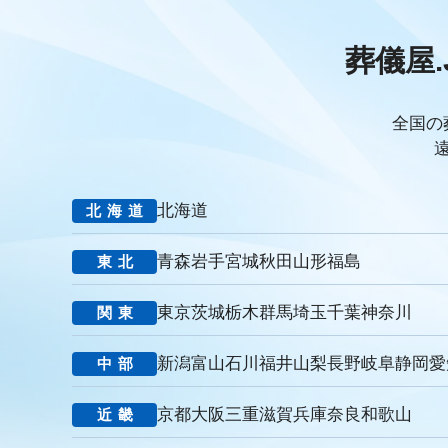
PDCAサイクル
葬儀業
研修
自社葬儀
価格競争
エンゲージメント施策
社内ポータル
メルマガ
コミュニ
葬儀屋.
キャリアパス
成長支援制度
メンター
信頼関係
地域
非金銭的インセンティブ設計
キャリア開発支援
承認欲求
組織文化
心理的安全性
経営戦略
人材育成
人材不足
全国の
報酬
雇用戦略
経営者
育成
採用難易度
平均勤続
お盆
新盆
初盆
旧盆
7月盆
８月盆
お寺
新御霊祭
法要
四十九日
遺骨
埋葬許可証
お布施
北海道
北海道
MicoCloud
Liny
Lステップ
L Message
LOYCUS
潜在顧客
葬儀フロー
新聞折込広告
効果測定
事前相
青森
岩手
宮城
秋田
山形
福島
東北
コミュニケーション
お別れ会
お別れの会
偲ぶ会
い
法廷後見制度
任意後見制度
規格葬儀取扱指定店
ウェブ
東京
茨城
栃木
群馬
埼玉
千葉
神奈川
関東
里山型
公園型
庭園型
認知度
ポイント
重視
お悔み返信テンプレート
親等
友人
お悔み返信
故人
新潟
富山
石川
福井
山梨
長野
岐阜
静岡
愛
中部
ナウエル典礼
やまとセレモニー
花祭苑
清月記
天国
ビジョン
バリュー
人材教育
社是
行動憲章
Cred
京都
大阪
三重
滋賀
兵庫
奈良
和歌山
近畿
見込み客
目的
ターゲット
エリア
訴求
滝本仏光