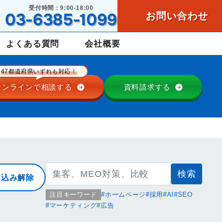
受付時間：9:00-18:00
03-6385-1099
お問い合わせ
よくある質問
会社概要
47都道府県いずれも対応！
オンラインで
相談する
資料請求する
検
り込み解除
索:
注目キーワード
ホームページ
採用
AI
SEO
マーケティング
広告