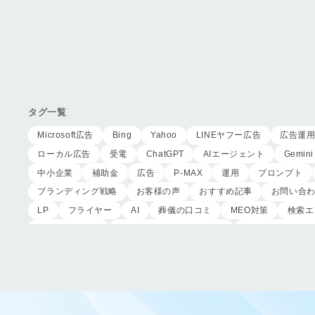
タグ一覧
Microsoft広告
Bing
Yahoo
LINEヤフー広告
広告運
ローカル広告
受電
ChatGPT
AIエージェント
Gemini
中小企業
補助金
広告
P-MAX
運用
プロンプト
ブランディング戦略
お客様の声
おすすめ記事
お問い合
LP
フライヤー
AI
葬儀の口コミ
MEO対策
検索エ
サイテーション
中長期的な集客基盤の構築
リスティング広告
作成
東京あじよし商事
トワーズ
家族葬のトワーズ
ページ構成
要素
はじめての方へ
葬儀の流れ
さくら
CRMシステム
コンテンツマーケティング
クロスセリング
ロールプレイング
現状分析
外部専門家
KPI
接遇研修