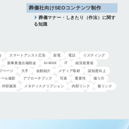
葬儀社向けSEOコンテンツ制作
葬儀マナー・しきたり（作法）に関す
る知識
告
スマートアシスト広告
架電
電話
リスティング
新事業進出補助金
AI-MAX
IT
経済産業省
プページ
大手
会館紹介
メディア取材
認知度向上
チール撮影
アプローチブック
写真
重要性
撮り方
外部施策
メタディスクリプション
内部リンク
被リンク
制作実績
ヤネモ葬儀社
メモリアルKimura
木村葬祭
制作
獲得
用意すべき
コンテンツ
記事
レ
受注
営業力研修
顧客心理
オンライン営業
対応
入会対応
実践的技術
商品説明方法
売上アップ
客満足度向上
模擬葬儀研修
顧客理解
分析
顧客観察