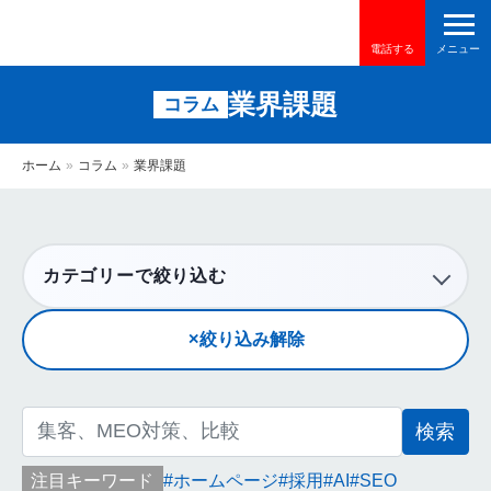
電話する
業界課題
コラム
ホーム
»
コラム
»
業界課題
カテゴリーで絞り込む
絞り込み解除
検
索:
注目キーワード
ホームページ
採用
AI
SEO