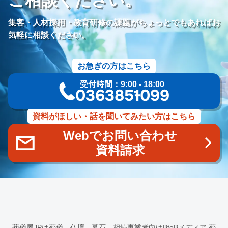
価格競争
ブランド力向上
自社理念
マインド研修
研修プログラム
研修カリキュラム
Googleサイト
集客・人材採用・教育研修の課題がちょっとでもあればお
人材定着率
エンゲージメント施策
社内ポータル
メルマガ
気軽に相談ください。
コミュニケーション改善
情報共有
社員サーベイ
ストレス
マネージャー
感情労働
面談
キャリア戦略
お急ぎの方はこちら
キャリア開発
キャリアパス
成長支援制度
メンター
受付時間：9:00 - 18:00
信頼関係
地域連携
成長戦略
デジタル活用
評価制度
03-6385-1099
目標設定
フィードバック
人事制度
360度効果
OKR
デジタルツール
非金銭的インセンティブ設計
資料がほしい・話を聞いてみたい方はこちら
キャリア開発支援
承認欲求
デジタルシフト
ITスキル格差
Webでお問い合わせ
DX推進
葬儀業Googleサイト
葬儀業社内ポータルサイト
資料請求
葬儀業DX化
葬儀業経営改善
組織文化
心理的安全性
経営戦略
人材育成
人材不足
経営コンサルティング
調査
従業員エンゲージメント
人材定着
採用力向上
人材採用
エンゲージメント
定着率
報酬
雇用戦略
経営者
育成
採用難易度
平均勤続年数
人手不足
離職率
従業員満足度
ES
人材確保
平均年収
葬儀屋JPは葬儀、仏壇、墓石、相続事業者向けBtoBメディア
葬