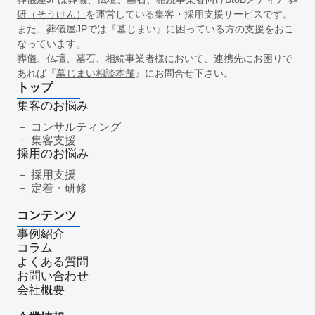
一周忌
年忌法要
仏事
寺院
命日
施主
お盆
研（そうけん）
を運営している集客・採用支援サービスです。
新盆
初盆
旧盆
7月盆
８月盆
お寺
提灯
また、葬儀屋JPでは『墓じまい』に困っている方の支援をおこ
なっています。
精霊棚
盆棚
盆飾り
送り火
迎え火
先祖
五供
葬儀、仏壇、墓石、相続事業者様において、連携先にお困りで
ご膳料
お車代
新盆祭
切子灯籠
月遅れ盆
あれば『
墓じまい相談本舗
』にお問合せ下さい。
新御霊祭
法要
四十九日
遺骨
埋葬許可証
お布施
トップ
返礼品
僧侶
納骨
故人
セグメント配信
集客のお悩み
リッチメニュー
リッチメッセージ
CRM
料金
機能
コンサルティング
集客支援
レポート
MicoCloud
Liny
Lステップ
L Message
採用のお悩み
LOYCUS
DMMチャットブーストCV
TSUNAGARU
採用支援
Poster
COMSBI
DECA
サービス品質
確認
定着・研修
顧客管理
見込み顧客
潜在顧客
葬儀フロー
コンテンツ
新聞折込広告
効果測定
事前相談
グループ化
事例紹介
チャット
情報発信
タイムリー
google口コミ
コラム
アンケート
案内
友だち登録
促進
よくある質問
コミュニケーション
お別れ会
お別れの会
偲ぶ会
お問い合わせ
会社概要
いい葬儀
公益社
霊園
相続
はじめて
喪主
遺族
小さなお葬式
イオンライフ
セレモア