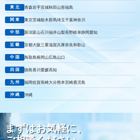
東北
青森
岩手
宮城
秋田
山形
福島
リスティング広告外注業者
マッチタイプの選定
キーワード選定
クリック課金型
制作実績
ヤネモ葬儀社
関東
東京
茨城
栃木
群馬
埼玉
千葉
神奈川
メモリアルKimura
木村葬祭
作成
東京あじよし商事
中部
新潟
富山
石川
福井
山梨
長野
岐阜
静岡
愛知
トワーズ
家族葬のトワーズ
こころ斎苑
たまのや
リニューアル
葬祭社
大栄繊維グループ
制作
獲得
近畿
京都
大阪
三重
滋賀
兵庫
奈良
和歌山
用意すべき
コンテンツ
記事
ページ構成
要素
中国
鳥取
島根
岡山
広島
山口
はじめての方へ
葬儀の流れ
さくら祭典
株式会社家族葬
えにし
イオンのお葬式
OHAKO
ロープレ
受注
四国
徳島
香川
愛媛
高知
営業力研修
顧客心理
オンライン営業
CRMシステム
九州
福岡
佐賀
長崎
大分
熊本
宮崎
鹿児島
コンテンツマーケティング
クロスセリング
アップセリング
KPI設定
来館研修
成約率
来館対応
初期対応
沖縄
沖縄
入会対応
実践的技術
商品説明方法
売上アップ
ロールプレイング
現状分析
外部専門家
KPI
接遇研修
身体技法
所作
振る舞い
接客
教育
接遇マナー
まずはお気軽に、
顧客満足度向上
模擬葬儀研修
顧客理解
分析
顧客観察
PDCAサイクル
葬儀業
研修
自社葬儀
ご相談ください。