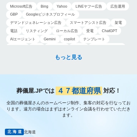
社の評判を守るため…
Microsoft広告
Bing
Yahoo
LINEヤフー広告
広告運用
GBP
Googleビジネスプロフィール
デマンドジェネレーション広告
スマートアシスト広告
架電
電話
リスティング
ローカル広告
受電
ChatGPT
AIエージェント
Gemini
copilot
テンプレート
導入手順
業務
Genspark
新事業
新事業進出補助金
AI-MAX
IT
経済産業省
中小企業
補助金
広告
もっと見る
P-MAX
運用
プロンプト
手順
NotebookLM
メインビジュアル
ファーストビュー
トップページ
大手
会館紹介
メディア取材
認知度向上
ブランディング戦略
お客様の声
おすすめ記事
お問い合わせ
よくある質問
４７都道府県
葬儀屋.JPでは
対応！
掲載項目
プラン数
種類
資料請求
スチール撮影
全国の葬儀屋さんのホームページ制作、集客の対応を行なってお
アプローチブック
写真
重要性
撮り方
LP
ります。
遠方の場合はまずはオンライン会議を行わせていただき
フライヤー
AI
葬儀の口コミ
MEO対策
ます。
検索エンジン最適化
Googleペナルティ
CTR
キーワード
内部施策
外部施策
メタディスクリプション
内部リンク
北海道
北海道
被リンク
サイテーション
中長期的な集客基盤の構築