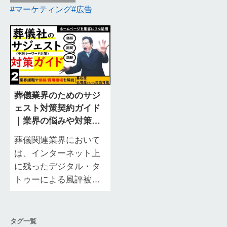
マーケティング
広告
葬儀業界のためのサジ
ェスト対策契約ガイド
｜業界の悩みや対策費
用相場をご紹介
葬儀関連業界において
は、インターネット上
に残ったデジタル・タ
トゥーによる風評被害
に対して、対策の必要
性が高まっています。
インターネット上で自
タグ一覧