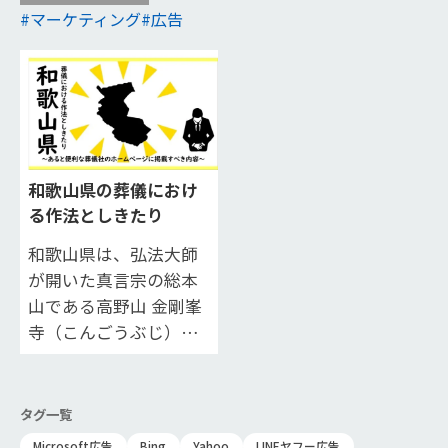
マーケティング
広告
和歌山県の葬儀におけ
る作法としきたり
和歌山県は、弘法大師
が開いた真言宗の総本
山である高野山 金剛峯
寺（こんごうぶじ）の
お膝元です。 また「熊
野本宮大社（くまのほ
んぐうたいしゃ）」、
タグ一覧
「熊野速玉大社（…
Microsoft広告
Bing
Yahoo
LINEヤフー広告