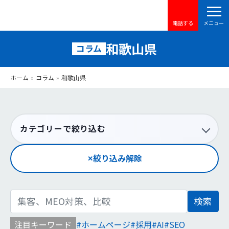
電話する
和歌山県
コラム
ホーム
»
コラム
»
和歌山県
カテゴリーで絞り込む
絞り込み解除
検
索:
注目キーワード
ホームページ
採用
AI
SEO