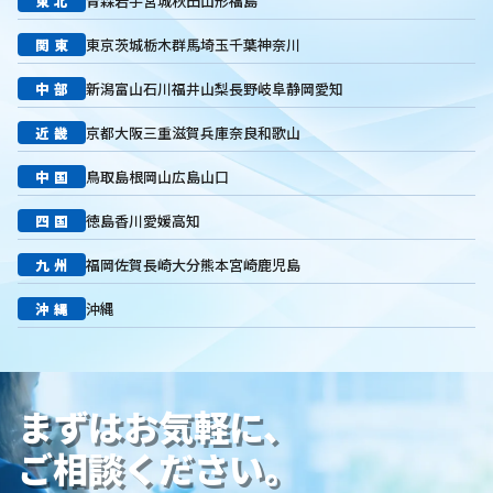
東北
青森
岩手
宮城
秋田
山形
福島
リスティング広告外注業者
マッチタイプの選定
キーワード選定
クリック課金型
制作実績
ヤネモ葬儀社
関東
東京
茨城
栃木
群馬
埼玉
千葉
神奈川
メモリアルKimura
木村葬祭
作成
東京あじよし商事
中部
新潟
富山
石川
福井
山梨
長野
岐阜
静岡
愛知
トワーズ
家族葬のトワーズ
こころ斎苑
たまのや
リニューアル
葬祭社
大栄繊維グループ
制作
獲得
近畿
京都
大阪
三重
滋賀
兵庫
奈良
和歌山
用意すべき
コンテンツ
記事
ページ構成
要素
中国
鳥取
島根
岡山
広島
山口
はじめての方へ
葬儀の流れ
さくら祭典
株式会社家族葬
えにし
イオンのお葬式
OHAKO
ロープレ
受注
四国
徳島
香川
愛媛
高知
営業力研修
顧客心理
オンライン営業
CRMシステム
九州
福岡
佐賀
長崎
大分
熊本
宮崎
鹿児島
コンテンツマーケティング
クロスセリング
アップセリング
KPI設定
来館研修
成約率
来館対応
初期対応
沖縄
沖縄
入会対応
実践的技術
商品説明方法
売上アップ
ロールプレイング
現状分析
外部専門家
KPI
接遇研修
身体技法
所作
振る舞い
接客
教育
接遇マナー
まずはお気軽に、
顧客満足度向上
模擬葬儀研修
顧客理解
分析
顧客観察
PDCAサイクル
葬儀業
研修
自社葬儀
ご相談ください。
価格競争
ブランド力向上
自社理念
マインド研修