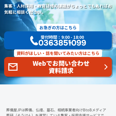
研修プログラム
研修カリキュラム
Googleサイト
集客・人材採用・教育研修の課題がちょっとでもあればお
人材定着率
エンゲージメント施策
社内ポータル
メルマガ
気軽に相談ください。
コミュニケーション改善
情報共有
社員サーベイ
ストレス
マネージャー
感情労働
面談
キャリア戦略
お急ぎの方はこちら
キャリア開発
キャリアパス
成長支援制度
メンター
受付時間：9:00 - 18:00
信頼関係
地域連携
成長戦略
デジタル活用
評価制度
03-6385-1099
目標設定
フィードバック
人事制度
360度効果
OKR
デジタルツール
非金銭的インセンティブ設計
資料がほしい・話を聞いてみたい方はこちら
キャリア開発支援
承認欲求
デジタルシフト
ITスキル格差
Webでお問い合わせ
DX推進
葬儀業Googleサイト
葬儀業社内ポータルサイト
資料請求
葬儀業DX化
葬儀業経営改善
組織文化
心理的安全性
経営戦略
人材育成
人材不足
経営コンサルティング
調査
従業員エンゲージメント
人材定着
採用力向上
人材採用
エンゲージメント
定着率
報酬
雇用戦略
経営者
育成
採用難易度
平均勤続年数
人手不足
離職率
従業員満足度
ES
人材確保
平均年収
葬儀屋JPは葬儀、仏壇、墓石、相続事業者向けBtoBメディア
一周忌
年忌法要
仏事
寺院
命日
施主
お盆
葬研（そうけん）
を運営している集客・採用支援サービスで