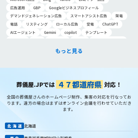
広告運用
GBP
Googleビジネスプロフィール
デマンドジェネレーション広告
スマートアシスト広告
架電
電話
リスティング
ローカル広告
受電
ChatGPT
AIエージェント
Gemini
copilot
テンプレート
導入手順
業務
Genspark
新事業
新事業進出補助金
AI-MAX
IT
経済産業省
中小企業
補助金
広告
もっと見る
P-MAX
運用
プロンプト
手順
NotebookLM
メインビジュアル
ファーストビュー
トップページ
大手
会館紹介
メディア取材
認知度向上
ブランディング戦略
お客様の声
おすすめ記事
お問い合わせ
よくある質問
４７都道府県
葬儀屋.JPでは
対応！
掲載項目
プラン数
種類
資料請求
スチール撮影
全国の葬儀屋さんのホームページ制作、集客の対応を行なってお
アプローチブック
写真
重要性
撮り方
LP
ります。
遠方の場合はまずはオンライン会議を行わせていただき
フライヤー
AI
葬儀の口コミ
MEO対策
ます。
検索エンジン最適化
Googleペナルティ
CTR
キーワード
内部施策
外部施策
メタディスクリプション
内部リンク
北海道
北海道
被リンク
サイテーション
中長期的な集客基盤の構築