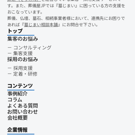
新盆
初盆
旧盆
7月盆
８月盆
お寺
提灯
す。また、葬儀屋JPでは『墓じまい』に困っている方の支援を
おこなっています。
精霊棚
盆棚
盆飾り
送り火
迎え火
先祖
五供
葬儀、仏壇、墓石、相続事業者様において、連携先にお困りで
ご膳料
お車代
新盆祭
切子灯籠
月遅れ盆
あれば『
墓じまい相談本舗
』にお問合せ下さい。
新御霊祭
法要
四十九日
遺骨
埋葬許可証
お布施
トップ
返礼品
僧侶
納骨
故人
セグメント配信
集客のお悩み
リッチメニュー
リッチメッセージ
CRM
料金
機能
コンサルティング
集客支援
レポート
MicoCloud
Liny
Lステップ
L Message
採用のお悩み
LOYCUS
DMMチャットブーストCV
TSUNAGARU
Poster
採用支援
COMSBI
DECA
サービス品質
確認
顧客管理
定着・研修
見込み顧客
潜在顧客
葬儀フロー
新聞折込広告
コンテンツ
効果測定
事前相談
グループ化
チャット
情報発信
事例紹介
タイムリー
google口コミ
アンケート
案内
コラム
友だち登録
促進
コミュニケーション
お別れ会
よくある質問
お別れの会
偲ぶ会
いい葬儀
公益社
霊園
相続
お問い合わせ
会社概要
はじめて
喪主
遺族
小さなお葬式
イオンライフ
セレモア
成年後見人
家庭裁判所
法廷後見制度
企業情報
任意後見制度
規格葬儀取扱指定店
ウェブアクセシビリティ