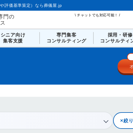
や評価基準策定）なら葬儀屋.jp
\ チャットでも対応可能！ /
専門の
ビス
シニア向け
専門集客
採用・研修
集客支援
コンサルティング
コンサルティ
絞