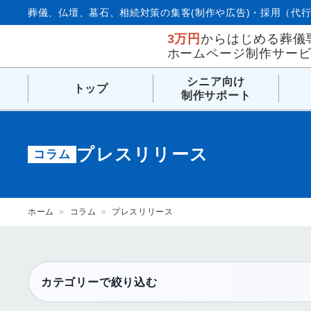
葬儀、仏壇、墓石、相続対策の集客(制作や広告)・採用（代行
3万円
からはじめる葬儀
ホームページ制作サー
シニア向け
トップ
制作サポート
プレスリリース
コラム
ホーム
»
コラム
»
プレスリリース
カテゴリーで絞り込む