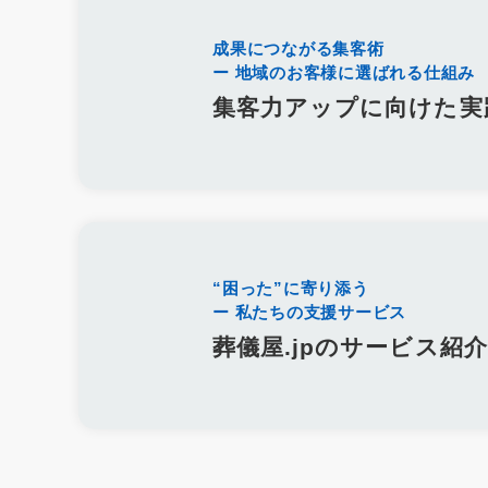
人事評価制度
社内コミュニケーション
差別化
行動規範
和島漆器仏壇店
金宝堂
メモリアルアートの大野屋
仏壇
成果につながる集客術
ー 地域のお客様に選ばれる仕組み
葬儀社社員の生活
日勤
夜勤
金仏壇
唐木仏壇
モ
霊園開発
お墓のリフォーム
本尊
位牌
アルムナイ
集客力アップに向けた実
定年退職者の嘱託社員化
定年退職者の嘱託雇用
出戻り雇用
名刺アプリ「eight」
名刺管理
lit.link
リットリンク
インスタグラム
TikTok
Eコマース
Googleスライド
文書作成
企画書
議事録
共同編集
Word
活用事例
施行数管理
Excel
チャットワーク
Chatwork
使い方
葬儀ポータルサイト
葬儀アフィリエイトサイト
社名
商
“困った”に寄り添う
価格
業界課題
墓石会社
仏壇会社
契約形態
手法
ー 私たちの支援サービス
Yahoo！検索
終活
ブログ
Web集客
メールマガジン
葬儀屋.jpのサービス紹介
商標登録
ブランディング
Bingマップ
葬儀業界
採用
葬儀専門求人メディア
共有
googleドライブ
One Drive
墓じまい
広告宣伝費
広報活動
Web広告
googleマッ
手元供養
粉骨
問い合わせ
増加
葬儀以外
葬儀付
ユタ
三枚肉
荼毘広告
字内
字外
通夜は平服