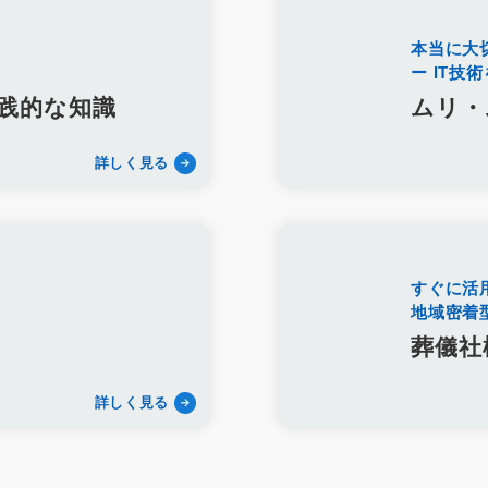
QRコード
顧客満足度
見込み客
目的
ターゲット
エリア
店
動画
マーケティング
方法
課題
動画配信
労働環境
本当に大
ー IT技
ダン仏壇
供養
宗派
過去帳
礼拝
荘厳
五具足
線香
再雇用
再雇用制度
ベテラン採用
ベテラン雇用
シニア採用
践的な知識
ムリ・
アルムナイネットワーク
墓石店
Web
紙媒体
EC
ディス
リンク集
LINE WORKS
業務効率化
Google Meet
Googleミー
詳しく見る
プレゼンテーション
研修マニュアル
業務マニュアル
資料作成
P
業務改善
Googleスプレッドシート
管理
見積書
請求書
利用用途
メッセージ
ビデオ通話
タスク管理機能
ツール
標権
商標
商標権侵害
Google広告
Yahoo！広告
屋号
サ
すぐに活
風評被害対策
予測キーワード対策
サジェスト対策サービス
サ
地域密着
遺品整理
アフターサービス
業務提携
内製化
一般廃棄物収
葬儀社
コンサルティング
採用代行
YAHOO地図
YAHOOロコ
YAHOO
Dropbox
画像
認知
posレジ
導入
手数料
紹介ペー
詳しく見る
プ
ファミーユ
小さな森の家
らくおう
費用
仏壇
仏具
帯サービス
ご遺体搬送サービス
寺院紹介サービス
遺品整理サービ
鹿児島県
じつの飯
離島
種子島
奄美大島
与論島
徳之島