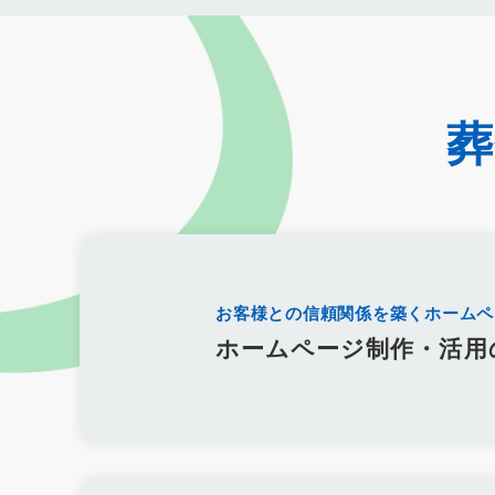
クロスセリング
アップセリング
KPI設定
来館研修
成
KPI
接遇研修
身体技法
所作
振る舞い
接客
価格競争
ブランド力向上
自社理念
マインド研修
研
コミュニケーション改善
情報共有
社員サーベイ
ストレ
地域連携
成長戦略
デジタル活用
評価制度
目標設定
デジタルシフト
ITスキル格差
DX推進
葬儀業Googleサ
経営コンサルティング
調査
従業員エンゲージメント
人
人手不足
離職率
従業員満足度
ES
人材確保
平均
精霊棚
盆棚
盆飾り
送り火
迎え火
先祖
五供
僧侶
納骨
故人
セグメント配信
リッチメニュー
DMMチャットブーストCV
TSUNAGARU
Poster
COMSB
お客様との信頼関係を築くホームペ
グループ化
チャット
情報発信
タイムリー
google
ホームページ制作・活用
霊園
相続
はじめて
喪主
遺族
小さなお葬式
障害者差別解消法
WCAG 2.2
JIS X 8341-3:2016
達成基
永代供養
項目
専用ページ
コラム形式
親族
家族
個人情報
弔問
やわらぎ斎場
メモリード
ベルモニー
パーパス
クレド
作り方
社内
行動指針
経営理念