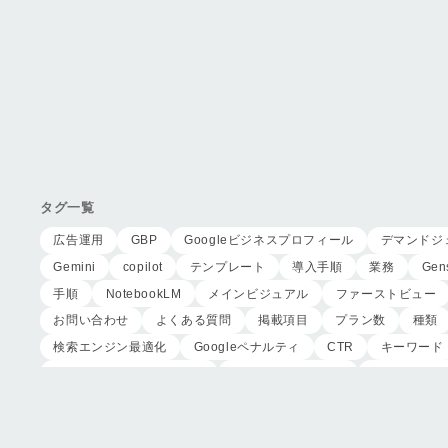
タグ一覧
広告運用
GBP
Googleビジネスプロフィール
デマンドジ
Gemini
copilot
テンプレート
導入手順
業務
Gen
手順
NotebookLM
メインビジュアル
ファーストビュー
お問い合わせ
よくある質問
掲載項目
プラン数
種類
検索エンジン最適化
Googleペナルティ
CTR
キーワード
リスティング広告外注業者
マッチタイプの選定
キーワード選
家族葬のトワーズ
こころ斎苑
たまのや
リニューアル
葬儀の流れ
さくら祭典
株式会社家族葬
えにし
イオ