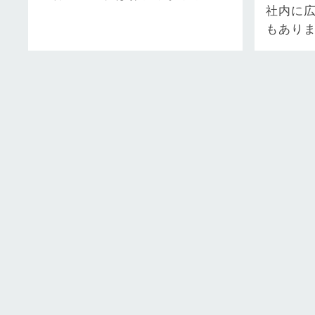
社内に
代は終わり、自社のこだわりや独
もありま
自の取り組み…
いて対
「訃報