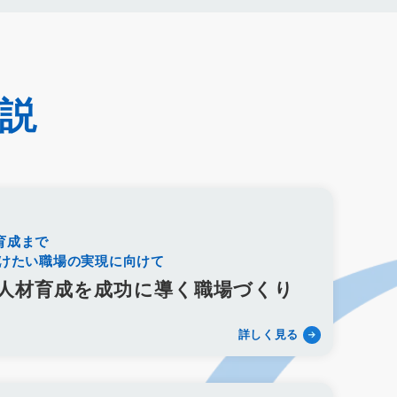
売上アップ
ロールプレイング
現状分析
外部専門家
析
顧客観察
PDCAサイクル
葬儀業
研修
自社葬儀
ゲージメント施策
社内ポータル
メルマガ
キャリアパス
成長支援制度
メンター
信頼関係
非金銭的インセンティブ設計
キャリア開発支援
承認欲求
説
織文化
心理的安全性
経営戦略
人材育成
人材不足
雇用戦略
経営者
育成
採用難易度
平均勤続年数
新盆
初盆
旧盆
7月盆
８月盆
お寺
提灯
法要
四十九日
遺骨
埋葬許可証
お布施
返礼品
Liny
Lステップ
L Message
LOYCUS
育成まで
顧客
葬儀フロー
新聞折込広告
効果測定
事前相談
続けたい職場の実現に向けて
お別れ会
お別れの会
偲ぶ会
いい葬儀
公益社
人材育成を成功に導く職場づくり
任意後見制度
規格葬儀取扱指定店
ウェブアクセシビリティ
園型
認知度
ポイント
重視
消費者
ニーズ
改葬
詳しく見る
お悔み返信
故人の敬称
訃報
お悔み
訃報情報
弔電
清月記
天国社
強み
周知拡大
ストーリー性
行動憲章
Credo
ブランドイメージ
コンプライアンス