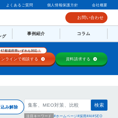
よくあるご質問
個人情報保護方針
会社概要
お問い合わせ
事例紹介
コラム
ング
47都道府県いずれも対応！
オンラインで
相談する
資料請求する
検
り込み解除
索:
注目キーワード
ホームページ
採用
AI
SEO