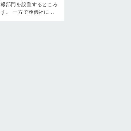
広報部門を設置するところ
す。 一方で葬儀社にお
外的な発信は、新聞への
」が一…