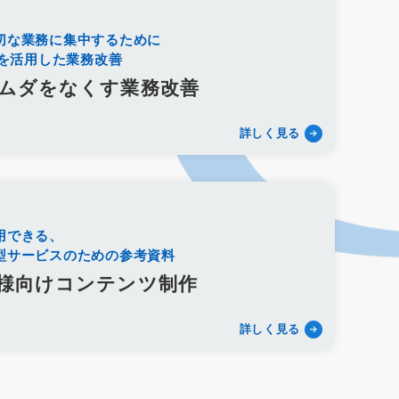
訴求
滝本仏光堂
一休さんのはなおか
シフト制
働き方改革
改善
葬儀社の1日
切な業務に集中するために
術を活用した業務改善
ローソク
樹木葬
和墓
洋墓
お墓参り代行
シニア雇用
カムバック採用
定年退職者の再雇用
ムダをなくす業務改善
プレイ広告
タウン誌
ポータルサイト
Webツール
ト
Googleフォト
セキュリティ
新聞折込
DM
詳しく見る
owerPoint
Googleドキュメント
オンラインツール
競合分析
葬儀プラン設計
受電管理
来館顧客管理
ファイル添付
オウンドメディア
使用許諾方法
ービス名
会館名
不正出稿
仕組み
デジタルタトゥー
用できる、
ジェスト対策
ネガティブキーワード
Google検索
型サービスのための参考資料
集運搬許可証
古物商許可証
遺品整理士
トラブル
様向けコンテンツ制作
プレイス
登録手順
採用サイト
無料ツール
ジ
サイト構成
仏教
永代供養墓
合祀
個別納骨
詳しく見る
法事
待遇
海洋散骨
紹介
掲載
出航地
ス
需要
人気
沖縄県
洗骨
破風墓
亀甲墓
シマ
最中
宮崎県
神葬祭
神棚封じ
不浄払い