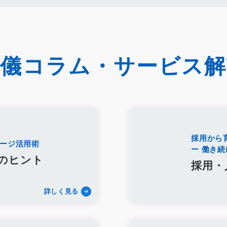
約率
来館対応
初期対応
入会対応
実践的技術
商品説明方法
教育
接遇マナー
顧客満足度向上
模擬葬儀研修
顧客理解
分
修プログラム
研修カリキュラム
Googleサイト
人材定着率
エン
ス
マネージャー
感情労働
面談
キャリア戦略
キャリア開発
フィードバック
人事制度
360度効果
OKR
デジタルツール
葬儀コラム・サービス解
イト
葬儀業社内ポータルサイト
葬儀業DX化
葬儀業経営改善
組
材定着
採用力向上
人材採用
エンゲージメント
定着率
報酬
年収
一周忌
年忌法要
仏事
寺院
命日
施主
お盆
ご膳料
お車代
新盆祭
切子灯籠
月遅れ盆
新御霊祭
リッチメッセージ
CRM
料金
機能
レポート
MicoCloud
採用から
I
DECA
サービス品質
確認
顧客管理
見込み顧客
潜在
ージ活用術
ー 働き
口コミ
アンケート
案内
友だち登録
促進
コミュニケーション
のヒント
採用・
イオンライフ
セレモア
成年後見人
家庭裁判所
法廷後見制度
準
適合レベル
対応度
内容
範囲
里山型
公園型
庭
詳しく見る
葬
訃報文テンプレート
お悔み返信テンプレート
親等
友人
セレモニーたかはた
ナウエル典礼
やまとセレモニー
花祭苑
企業理念
ミッション
ビジョン
バリュー
人材教育
社是