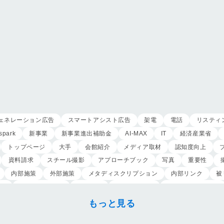
ェネレーション広告
スマートアシスト広告
架電
電話
リスティ
spark
新事業
新事業進出補助金
AI-MAX
IT
経済産業省
トップページ
大手
会館紹介
メディア取材
認知度向上
資料請求
スチール撮影
アプローチブック
写真
重要性
内部施策
外部施策
メタディスクリプション
内部リンク
被
定
クリック課金型
制作実績
ヤネモ葬儀社
メモリアルKimura
葬祭社
大栄繊維グループ
制作
獲得
用意すべき
コンテン
もっと見る
ンのお葬式
OHAKO
ロープレ
受注
営業力研修
顧客心理