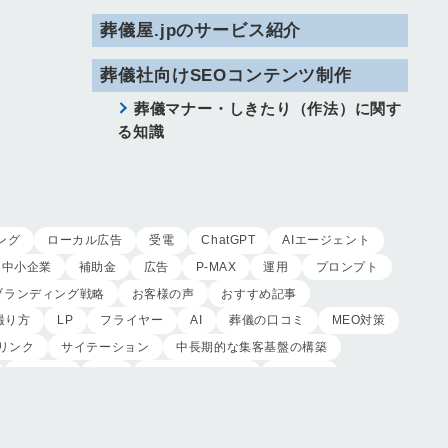
葬儀屋.jpのサービス紹介
葬儀社向けSEOコンテンツ制作
葬儀マナー・しきたり（作法）に関す
る知識
ング
ローカル広告
受電
ChatGPT
AIエージェント
中小企業
補助金
広告
P-MAX
運用
プロンプト
ブランディング戦略
お客様の声
おすすめ記事
撮り方
LP
フライヤー
AI
葬儀の口コミ
MEO対策
リンク
サイテーション
中長期的な集客基盤の構築
木村葬祭
作成
東京あじよし商事
トワーズ
ツ
記事
ページ構成
要素
はじめての方へ
オンライン営業
CRMシステム
コンテンツマーケティング