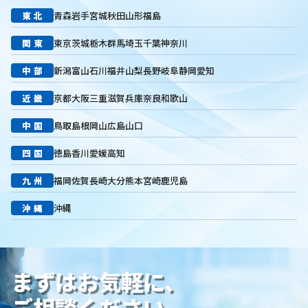
東北
青森
岩手
宮城
秋田
山形
福島
キーワード選定
クリック課金型
制作実績
ヤネモ葬儀社
メモリアルKimura
木村葬祭
作成
東京あじよし商事
関東
東京
茨城
栃木
群馬
埼玉
千葉
神奈川
トワーズ
家族葬のトワーズ
こころ斎苑
たまのや
中部
新潟
富山
石川
福井
山梨
長野
岐阜
静岡
愛知
リニューアル
葬祭社
大栄繊維グループ
制作
獲得
用意すべき
コンテンツ
記事
ページ構成
要素
近畿
京都
大阪
三重
滋賀
兵庫
奈良
和歌山
はじめての方へ
葬儀の流れ
さくら祭典
株式会社家族葬
中国
鳥取
島根
岡山
広島
山口
えにし
イオンのお葬式
OHAKO
ロープレ
受注
営業力研修
顧客心理
オンライン営業
CRMシステム
四国
徳島
香川
愛媛
高知
コンテンツマーケティング
クロスセリング
アップセリング
九州
福岡
佐賀
長崎
大分
熊本
宮崎
鹿児島
KPI設定
来館研修
成約率
来館対応
初期対応
入会対応
実践的技術
商品説明方法
売上アップ
沖縄
沖縄
ロールプレイング
現状分析
外部専門家
KPI
接遇研修
身体技法
所作
振る舞い
接客
教育
接遇マナー
顧客満足度向上
模擬葬儀研修
顧客理解
分析
まずはお気軽に、
顧客観察
PDCAサイクル
葬儀業
研修
自社葬儀
価格競争
ブランド力向上
自社理念
マインド研修
ご相談ください。