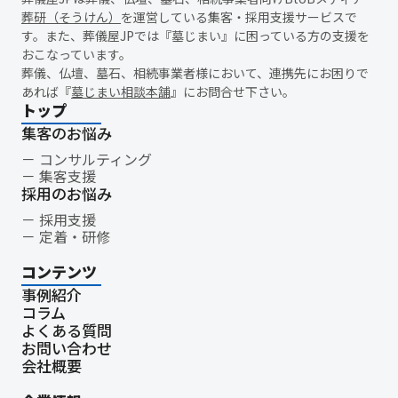
新盆
初盆
旧盆
7月盆
８月盆
お寺
提灯
葬研（そうけん）
を運営している集客・採用支援サービスで
精霊棚
盆棚
盆飾り
送り火
迎え火
先祖
五供
す。また、葬儀屋JPでは『墓じまい』に困っている方の支援を
おこなっています。
ご膳料
お車代
新盆祭
切子灯籠
月遅れ盆
葬儀、仏壇、墓石、相続事業者様において、連携先にお困りで
新御霊祭
法要
四十九日
遺骨
埋葬許可証
お布施
あれば『
墓じまい相談本舗
』にお問合せ下さい。
返礼品
僧侶
納骨
故人
セグメント配信
トップ
リッチメニュー
リッチメッセージ
CRM
料金
機能
集客のお悩み
レポート
MicoCloud
Liny
Lステップ
L Message
コンサルティング
集客支援
LOYCUS
DMMチャットブーストCV
TSUNAGARU
Poster
採用のお悩み
COMSBI
DECA
サービス品質
確認
顧客管理
採用支援
見込み顧客
潜在顧客
葬儀フロー
新聞折込広告
定着・研修
効果測定
事前相談
グループ化
チャット
情報発信
コンテンツ
タイムリー
google口コミ
アンケート
案内
事例紹介
友だち登録
促進
コミュニケーション
お別れ会
コラム
お別れの会
偲ぶ会
いい葬儀
公益社
霊園
相続
よくある質問
はじめて
喪主
遺族
小さなお葬式
イオンライフ
お問い合わせ
会社概要
セレモア
成年後見人
家庭裁判所
法廷後見制度
任意後見制度
規格葬儀取扱指定店
ウェブアクセシビリティ