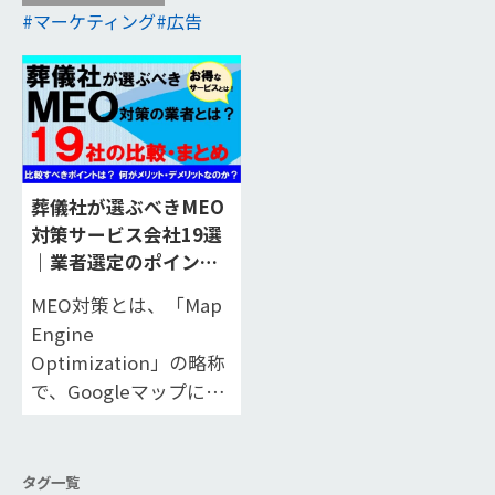
マーケティング
広告
葬儀社が選ぶべきMEO
対策サービス会社19選
｜業者選定のポイント
やメリット・デメリッ
MEO対策とは、「Map
トを解説
Engine
Optimization」の略称
で、Googleマップに登
録された自社の情報が
検索キーワードによっ
て検索エンジンや
タグ一覧