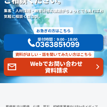
研修プログラム
研修カリキュラム
Googleサイト
人材定着率
エンゲージメント施策
社内ポータル
メルマガ
集客・人材採用・教育研修の課題がちょっとでもあればお
コミュニケーション改善
情報共有
社員サーベイ
ストレス
気軽に相談ください。
マネージャー
感情労働
面談
キャリア戦略
キャリア開発
キャリアパス
成長支援制度
メンター
お急ぎの方はこちら
信頼関係
地域連携
成長戦略
デジタル活用
評価制度
受付時間：9:00 - 18:00
目標設定
フィードバック
人事制度
360度効果
OKR
03-6385-1099
デジタルツール
非金銭的インセンティブ設計
キャリア開発支援
承認欲求
デジタルシフト
ITスキル格差
資料がほしい・話を聞いてみたい方はこちら
DX推進
葬儀業Googleサイト
葬儀業社内ポータルサイト
Webでお問い合わせ
葬儀業DX化
葬儀業経営改善
組織文化
心理的安全性
資料請求
経営戦略
人材育成
人材不足
経営コンサルティング
調査
従業員エンゲージメント
人材定着
採用力向上
人材採用
エンゲージメント
定着率
報酬
雇用戦略
経営者
育成
採用難易度
平均勤続年数
人手不足
離職率
従業員満足度
ES
人材確保
平均年収
一周忌
年忌法要
仏事
寺院
命日
施主
お盆
葬儀屋JPは葬儀、仏壇、墓石、相続事業者向けBtoBメディア