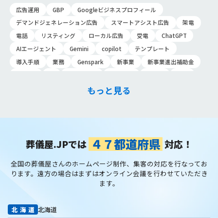
Goo…
広告運用
GBP
Googleビジネスプロフィール
デマンドジェネレーション広告
スマートアシスト広告
架電
電話
リスティング
ローカル広告
受電
ChatGPT
AIエージェント
Gemini
copilot
テンプレート
導入手順
業務
Genspark
新事業
新事業進出補助金
AI-MAX
IT
経済産業省
中小企業
補助金
広告
P-MAX
運用
プロンプト
手順
NotebookLM
もっと見る
メインビジュアル
ファーストビュー
トップページ
大手
会館紹介
メディア取材
認知度向上
ブランディング戦略
お客様の声
おすすめ記事
お問い合わせ
よくある質問
掲載項目
プラン数
種類
資料請求
スチール撮影
４７都道府県
葬儀屋.JPでは
対応！
アプローチブック
写真
重要性
撮り方
LP
全国の葬儀屋さんのホームページ制作、集客の対応を行なってお
フライヤー
AI
葬儀の口コミ
MEO対策
ります。
遠方の場合はまずはオンライン会議を行わせていただき
検索エンジン最適化
Googleペナルティ
CTR
キーワード
ます。
内部施策
外部施策
メタディスクリプション
内部リンク
被リンク
サイテーション
中長期的な集客基盤の構築
北海道
北海道
リスティング広告外注業者
マッチタイプの選定