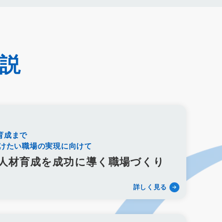
売上アップ
ロールプレイング
現状分析
外部専門家
析
顧客観察
PDCAサイクル
葬儀業
研修
自社葬儀
ゲージメント施策
社内ポータル
メルマガ
キャリアパス
成長支援制度
メンター
信頼関係
非金銭的インセンティブ設計
キャリア開発支援
承認欲求
説
織文化
心理的安全性
経営戦略
人材育成
人材不足
雇用戦略
経営者
育成
採用難易度
平均勤続年数
新盆
初盆
旧盆
7月盆
８月盆
お寺
提灯
法要
四十九日
遺骨
埋葬許可証
お布施
返礼品
Liny
Lステップ
L Message
LOYCUS
育成まで
顧客
葬儀フロー
新聞折込広告
効果測定
事前相談
続けたい職場の実現に向けて
お別れ会
お別れの会
偲ぶ会
いい葬儀
公益社
人材育成を成功に導く職場づくり
任意後見制度
規格葬儀取扱指定店
ウェブアクセシビリティ
園型
認知度
ポイント
重視
消費者
ニーズ
改葬
詳しく見る
お悔み返信
故人の敬称
訃報
お悔み
訃報情報
弔電
清月記
天国社
強み
周知拡大
ストーリー性
行動憲章
Credo
ブランドイメージ
コンプライアンス