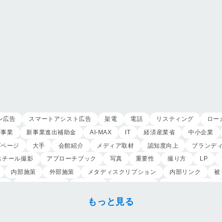
ン広告
スマートアシスト広告
架電
電話
リスティング
ロー
新事業
新事業進出補助金
AI-MAX
IT
経済産業省
中小企業
プページ
大手
会館紹介
メディア取材
認知度向上
ブランデ
スチール撮影
アプローチブック
写真
重要性
撮り方
LP
内部施策
外部施策
メタディスクリプション
内部リンク
被
定
クリック課金型
制作実績
ヤネモ葬儀社
メモリアルKimura
葬祭社
大栄繊維グループ
制作
獲得
用意すべき
コンテン
もっと見る
ンのお葬式
OHAKO
ロープレ
受注
営業力研修
顧客心理