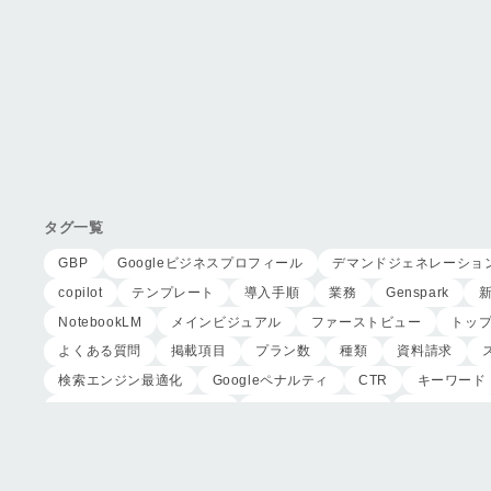
タグ一覧
GBP
Googleビジネスプロフィール
デマンドジェネレーショ
copilot
テンプレート
導入手順
業務
Genspark
NotebookLM
メインビジュアル
ファーストビュー
トッ
よくある質問
掲載項目
プラン数
種類
資料請求
検索エンジン最適化
Googleペナルティ
CTR
キーワード
リスティング広告外注業者
マッチタイプの選定
キーワード選
家族葬のトワーズ
こころ斎苑
たまのや
リニューアル
葬儀の流れ
さくら祭典
株式会社家族葬
えにし
イオ