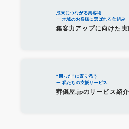
人事評価制度
社内コミュニケーション
差別化
行動規範
和島漆器仏壇店
金宝堂
メモリアルアートの大野屋
仏壇
成果につながる集客術
ー 地域のお客様に選ばれる仕組み
葬儀社社員の生活
日勤
夜勤
金仏壇
唐木仏壇
モ
霊園開発
お墓のリフォーム
本尊
位牌
アルムナイ
集客力アップに向けた実
定年退職者の嘱託社員化
定年退職者の嘱託雇用
出戻り雇用
名刺アプリ「eight」
名刺管理
lit.link
リットリンク
インスタグラム
TikTok
Eコマース
Googleスライド
文書作成
企画書
議事録
共同編集
Word
活用事例
施行数管理
Excel
チャットワーク
Chatwork
使い方
葬儀ポータルサイト
葬儀アフィリエイトサイト
社名
商
“困った”に寄り添う
価格
業界課題
墓石会社
仏壇会社
契約形態
手法
ー 私たちの支援サービス
Yahoo！検索
終活
ブログ
Web集客
メールマガジン
葬儀屋.jpのサービス紹介
商標登録
ブランディング
Bingマップ
葬儀業界
採用
葬儀専門求人メディア
共有
googleドライブ
One Drive
墓じまい
広告宣伝費
広報活動
Web広告
googleマッ
手元供養
粉骨
問い合わせ
増加
葬儀以外
葬儀付
ユタ
三枚肉
荼毘広告
字内
字外
通夜は平服