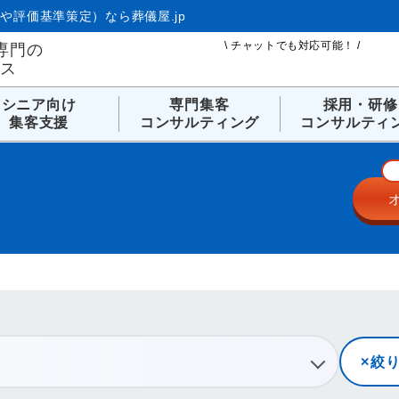
や評価基準策定）なら葬儀屋.jp
\ チャットでも対応可能！ /
専門の
ビス
シニア向け
専門集客
採用・研修
集客支援
コンサルティング
コンサルティ
絞