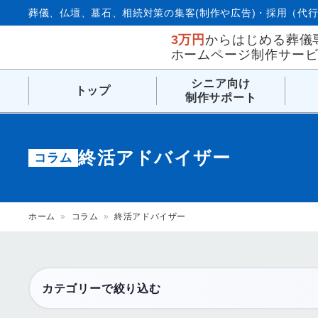
葬儀、仏壇、墓石、相続対策の集客(制作や広告)・採用（代行
3万円
からはじめる葬儀
ホームページ制作サー
シニア向け
トップ
制作サポート
終活アドバイザー
コラム
ホーム
»
コラム
»
終活アドバイザー
カテゴリーで絞り込む