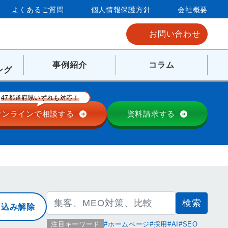
よくあるご質問
個人情報保護方針
会社概要
お問い合わせ
事例紹介
コラム
ング
47都道府県いずれも対応！
オンラインで
相談する
資料請求する
検
り込み解除
索:
注目キーワード
ホームページ
採用
AI
SEO