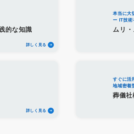
QRコード
顧客満足度
見込み客
目的
ターゲット
エリア
店
動画
マーケティング
方法
課題
動画配信
労働環境
本当に大
ー IT技
ダン仏壇
供養
宗派
過去帳
礼拝
荘厳
五具足
線香
再雇用
再雇用制度
ベテラン採用
ベテラン雇用
シニア採用
践的な知識
ムリ・
アルムナイネットワーク
墓石店
Web
紙媒体
EC
ディス
リンク集
LINE WORKS
業務効率化
Google Meet
Googleミー
詳しく見る
プレゼンテーション
研修マニュアル
業務マニュアル
資料作成
P
業務改善
Googleスプレッドシート
管理
見積書
請求書
利用用途
メッセージ
ビデオ通話
タスク管理機能
ツール
標権
商標
商標権侵害
Google広告
Yahoo！広告
屋号
サ
すぐに活
風評被害対策
予測キーワード対策
サジェスト対策サービス
サ
地域密着
遺品整理
アフターサービス
業務提携
内製化
一般廃棄物収
葬儀社
コンサルティング
採用代行
YAHOO地図
YAHOOロコ
YAHOO
Dropbox
画像
認知
posレジ
導入
手数料
紹介ペー
詳しく見る
プ
ファミーユ
小さな森の家
らくおう
費用
仏壇
仏具
帯サービス
ご遺体搬送サービス
寺院紹介サービス
遺品整理サービ
鹿児島県
じつの飯
離島
種子島
奄美大島
与論島
徳之島