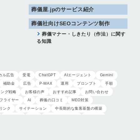
葬儀屋.jpのサービス紹介
葬儀社向けSEOコンテンツ制作
葬儀マナー・しきたり（作法）に関す
る知識
カル広告
受電
ChatGPT
AIエージェント
Gemini
補助金
広告
P-MAX
運用
プロンプト
手順
ィング戦略
お客様の声
おすすめ記事
お問い合わせ
フライヤー
AI
葬儀の口コミ
MEO対策
リンク
サイテーション
中長期的な集客基盤の構築
木村葬祭
作成
東京あじよし商事
トワーズ
ツ
記事
ページ構成
要素
はじめての方へ
オンライン営業
CRMシステム
コンテンツマーケティング