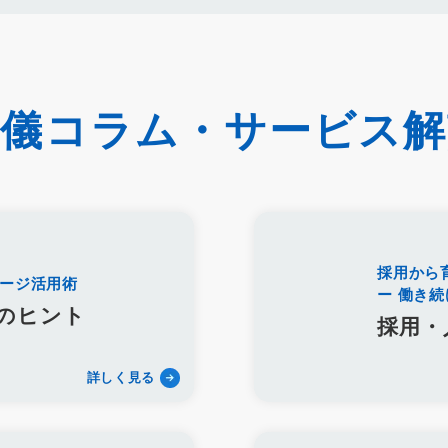
約率
来館対応
初期対応
入会対応
実践的技術
商品説明方法
教育
接遇マナー
顧客満足度向上
模擬葬儀研修
顧客理解
分
修プログラム
研修カリキュラム
Googleサイト
人材定着率
エン
ス
マネージャー
感情労働
面談
キャリア戦略
キャリア開発
フィードバック
人事制度
360度効果
OKR
デジタルツール
葬儀コラム・サービス解
イト
葬儀業社内ポータルサイト
葬儀業DX化
葬儀業経営改善
組
材定着
採用力向上
人材採用
エンゲージメント
定着率
報酬
年収
一周忌
年忌法要
仏事
寺院
命日
施主
お盆
ご膳料
お車代
新盆祭
切子灯籠
月遅れ盆
新御霊祭
リッチメッセージ
CRM
料金
機能
レポート
MicoCloud
採用から
I
DECA
サービス品質
確認
顧客管理
見込み顧客
潜在
ージ活用術
ー 働き
口コミ
アンケート
案内
友だち登録
促進
コミュニケーション
のヒント
採用・
イオンライフ
セレモア
成年後見人
家庭裁判所
法廷後見制度
準
適合レベル
対応度
内容
範囲
里山型
公園型
庭
詳しく見る
葬
訃報文テンプレート
お悔み返信テンプレート
親等
友人
セレモニーたかはた
ナウエル典礼
やまとセレモニー
花祭苑
企業理念
ミッション
ビジョン
バリュー
人材教育
社是