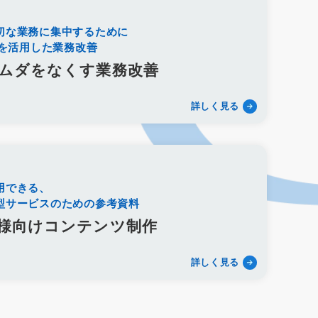
訴求
滝本仏光堂
一休さんのはなおか
シフト制
働き方改革
改善
葬儀社の1日
切な業務に集中するために
術を活用した業務改善
ローソク
樹木葬
和墓
洋墓
お墓参り代行
シニア雇用
カムバック採用
定年退職者の再雇用
ムダをなくす業務改善
プレイ広告
タウン誌
ポータルサイト
Webツール
ト
Googleフォト
セキュリティ
新聞折込
DM
詳しく見る
owerPoint
Googleドキュメント
オンラインツール
競合分析
葬儀プラン設計
受電管理
来館顧客管理
ファイル添付
オウンドメディア
使用許諾方法
ービス名
会館名
不正出稿
仕組み
デジタルタトゥー
用できる、
ジェスト対策
ネガティブキーワード
Google検索
型サービスのための参考資料
集運搬許可証
古物商許可証
遺品整理士
トラブル
様向けコンテンツ制作
プレイス
登録手順
採用サイト
無料ツール
ジ
サイト構成
仏教
永代供養墓
合祀
個別納骨
詳しく見る
法事
待遇
海洋散骨
紹介
掲載
出航地
ス
需要
人気
沖縄県
洗骨
破風墓
亀甲墓
シマ
最中
宮崎県
神葬祭
神棚封じ
不浄払い