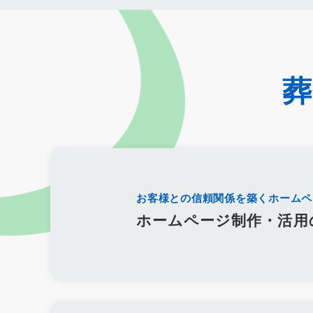
クロスセリング
アップセリング
KPI設定
来館研修
成
KPI
接遇研修
身体技法
所作
振る舞い
接客
価格競争
ブランド力向上
自社理念
マインド研修
研
コミュニケーション改善
情報共有
社員サーベイ
ストレ
地域連携
成長戦略
デジタル活用
評価制度
目標設定
デジタルシフト
ITスキル格差
DX推進
葬儀業Googleサ
経営コンサルティング
調査
従業員エンゲージメント
人
人手不足
離職率
従業員満足度
ES
人材確保
平均
精霊棚
盆棚
盆飾り
送り火
迎え火
先祖
五供
僧侶
納骨
故人
セグメント配信
リッチメニュー
DMMチャットブーストCV
TSUNAGARU
Poster
COMSB
お客様との信頼関係を築くホームペ
グループ化
チャット
情報発信
タイムリー
google
ホームページ制作・活用
霊園
相続
はじめて
喪主
遺族
小さなお葬式
障害者差別解消法
WCAG 2.2
JIS X 8341-3:2016
達成基
永代供養
項目
専用ページ
コラム形式
親族
家族
個人情報
弔問
やわらぎ斎場
メモリード
ベルモニー
パーパス
クレド
作り方
社内
行動指針
経営理念