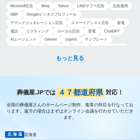
う。 また葬儀社の独
Microsoft広告
Bing
Yahoo
LINEヤフー広告
広告運用
立…
GBP
Googleビジネスプロフィール
デマンドジェネレーション広告
スマートアシスト広告
架電
電話
リスティング
ローカル広告
受電
ChatGPT
AIエージェント
Gemini
copilot
テンプレート
導入手順
業務
Genspark
新事業
新事業進出補助金
AI-MAX
IT
経済産業省
中小企業
補助金
広告
もっと見る
P-MAX
運用
プロンプト
手順
NotebookLM
メインビジュアル
ファーストビュー
トップページ
大手
会館紹介
メディア取材
認知度向上
ブランディング戦略
お客様の声
おすすめ記事
お問い合わせ
よくある質問
４７都道府県
葬儀屋.JPでは
対応！
掲載項目
プラン数
種類
資料請求
スチール撮影
全国の葬儀屋さんのホームページ制作、集客の対応を行なってお
アプローチブック
写真
重要性
撮り方
LP
ります。
遠方の場合はまずはオンライン会議を行わせていただき
フライヤー
AI
葬儀の口コミ
MEO対策
ます。
検索エンジン最適化
Googleペナルティ
CTR
キーワード
内部施策
外部施策
メタディスクリプション
内部リンク
北海道
北海道
被リンク
サイテーション
中長期的な集客基盤の構築