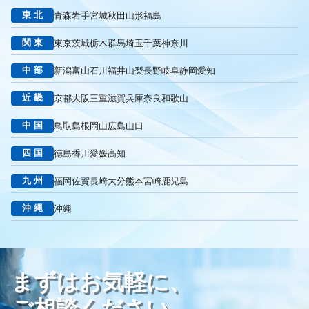
東北
青森
岩手
宮城
秋田
山形
福島
リスティング広告外注業者
マッチタイプの選定
キーワード選定
クリック課金型
制作実績
ヤネモ葬儀社
関東
東京
茨城
栃木
群馬
埼玉
千葉
神奈川
メモリアルKimura
木村葬祭
作成
東京あじよし商事
中部
新潟
富山
石川
福井
山梨
長野
岐阜
静岡
愛知
トワーズ
家族葬のトワーズ
こころ斎苑
たまのや
リニューアル
葬祭社
大栄繊維グループ
制作
獲得
近畿
京都
大阪
三重
滋賀
兵庫
奈良
和歌山
用意すべき
コンテンツ
記事
ページ構成
要素
中国
鳥取
島根
岡山
広島
山口
はじめての方へ
葬儀の流れ
さくら祭典
株式会社家族葬
えにし
イオンのお葬式
OHAKO
ロープレ
受注
四国
徳島
香川
愛媛
高知
営業力研修
顧客心理
オンライン営業
CRMシステム
九州
福岡
佐賀
長崎
大分
熊本
宮崎
鹿児島
コンテンツマーケティング
クロスセリング
アップセリング
KPI設定
来館研修
成約率
来館対応
初期対応
沖縄
沖縄
入会対応
実践的技術
商品説明方法
売上アップ
ロールプレイング
現状分析
外部専門家
KPI
接遇研修
身体技法
所作
振る舞い
接客
教育
接遇マナー
まずはお気軽に、
顧客満足度向上
模擬葬儀研修
顧客理解
分析
顧客観察
PDCAサイクル
葬儀業
研修
自社葬儀
ご相談ください。