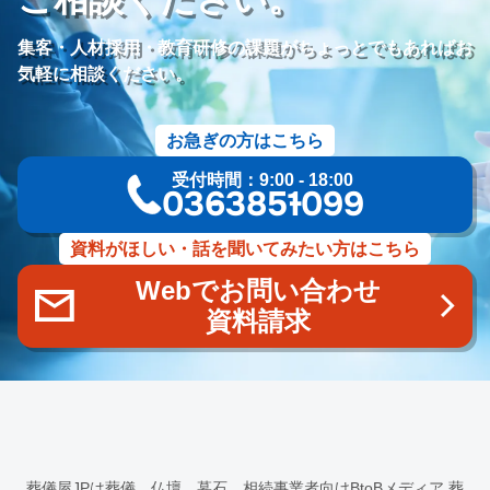
価格競争
ブランド力向上
自社理念
マインド研修
研修プログラム
研修カリキュラム
Googleサイト
集客・人材採用・教育研修の課題がちょっとでもあればお
人材定着率
エンゲージメント施策
社内ポータル
メルマガ
気軽に相談ください。
コミュニケーション改善
情報共有
社員サーベイ
ストレス
マネージャー
感情労働
面談
キャリア戦略
お急ぎの方はこちら
キャリア開発
キャリアパス
成長支援制度
メンター
受付時間：9:00 - 18:00
信頼関係
地域連携
成長戦略
デジタル活用
評価制度
03-6385-1099
目標設定
フィードバック
人事制度
360度効果
OKR
デジタルツール
非金銭的インセンティブ設計
資料がほしい・話を聞いてみたい方はこちら
キャリア開発支援
承認欲求
デジタルシフト
ITスキル格差
Webでお問い合わせ
DX推進
葬儀業Googleサイト
葬儀業社内ポータルサイト
資料請求
葬儀業DX化
葬儀業経営改善
組織文化
心理的安全性
経営戦略
人材育成
人材不足
経営コンサルティング
調査
従業員エンゲージメント
人材定着
採用力向上
人材採用
エンゲージメント
定着率
報酬
雇用戦略
経営者
育成
採用難易度
平均勤続年数
人手不足
離職率
従業員満足度
ES
人材確保
平均年収
葬儀屋JPは葬儀、仏壇、墓石、相続事業者向けBtoBメディア
葬