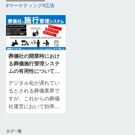
マーケティング
広告
葬儀社の開業時におけ
る葬儀施行管理システ
ムの有用性について解
説
デジタル化が遅れてい
るとされる葬儀業界で
すが、これからの葬儀
社運営において効率的
な顧客情報（関係）管
理による生産性の向上
は欠かせないでしょ
タグ一覧