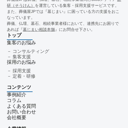
一周忌
年忌法要
仏事
寺院
命日
施主
お盆
研（そうけん）
を運営している集客・採用支援サービスです。
新盆
初盆
旧盆
7月盆
８月盆
お寺
提灯
また、葬儀屋JPでは『墓じまい』に困っている方の支援をおこ
なっています。
精霊棚
盆棚
盆飾り
送り火
迎え火
先祖
五供
葬儀、仏壇、墓石、相続事業者様において、連携先にお困りで
ご膳料
お車代
新盆祭
切子灯籠
月遅れ盆
あれば『
墓じまい相談本舗
』にお問合せ下さい。
新御霊祭
法要
四十九日
遺骨
埋葬許可証
お布施
トップ
返礼品
僧侶
納骨
故人
セグメント配信
集客のお悩み
リッチメニュー
リッチメッセージ
CRM
料金
機能
コンサルティング
集客支援
レポート
MicoCloud
Liny
Lステップ
L Message
採用のお悩み
LOYCUS
DMMチャットブーストCV
TSUNAGARU
採用支援
Poster
COMSBI
DECA
サービス品質
確認
定着・研修
顧客管理
見込み顧客
潜在顧客
葬儀フロー
コンテンツ
新聞折込広告
効果測定
事前相談
グループ化
事例紹介
チャット
情報発信
タイムリー
google口コミ
コラム
アンケート
案内
友だち登録
促進
よくある質問
コミュニケーション
お別れ会
お別れの会
偲ぶ会
お問い合わせ
会社概要
いい葬儀
公益社
霊園
相続
はじめて
喪主
遺族
小さなお葬式
イオンライフ
セレモア