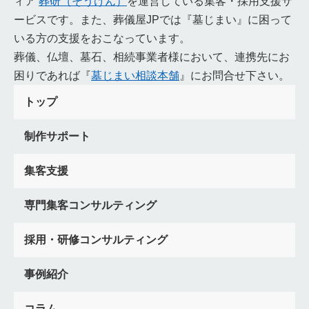
ィア
葬研（そうけん）
を運営している集客・採用支援サ
顧客情報
効率化
情報セキュリティ
負担軽減
有用性
ービスです。また、葬儀屋JPでは『墓じまい』に困って
寺院紹介
さがみ典礼
むすびす
北のお葬式
いる方の支援をおこなっています。
らくおうセレモニー
富士葬祭
JA葬祭
アビコセレモア
葬儀、仏壇、墓石、相続事業者様において、連携先にお
ティア
てらくる
よりそう
菩提寺
了承
広島県
困りであれば『
墓じまい相談本舗
』にお問合せ下さい。
酉の日
厳島神社
備後
安芸
安芸門徒
浄土真宗
トップ
岡山県
おかんき
くがい
七本塔婆
火車
立飯
夜伽
島根県
出雲大社
伽
一晩中
赤飯
鳥取県
制作サポート
そうれん
因幡
伯耆
法事パン
善の綱
縁の綱
茶の子
和歌山県
還骨勤行
高野山
金剛峯寺
集客支援
熊野三山
三隣亡
傘餅
御詠歌
葬祭ディレクター
奈良県
垣内
環濠集落
位牌が二つ
天理教
兵庫県
専門集客コンサルティング
留め焼香
淡路島
おにぎり投げ
枕直し
納髪
採用・研修コンサルティング
LINE公式ページ
LINE公式アカウント
活用方法
LINE公式アカウント作成方法
課題改善
大阪府
本山納骨
事例紹介
いちま人形
友引
紙樒
板樒
樒塔
通夜振る舞いしない
京都府
出で立ち膳
茶碗割り
樒
コラム