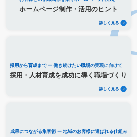
キーワード選定
クリック課金型
制作実績
ヤネモ葬儀社
ホームページ制作・活用のヒント
メモリアルKimura
木村葬祭
作成
東京あじよし商事
トワーズ
家族葬のトワーズ
こころ斎苑
たまのや
詳しく見る
リニューアル
葬祭社
大栄繊維グループ
制作
獲得
用意すべき
コンテンツ
記事
ページ構成
要素
はじめての方へ
葬儀の流れ
さくら祭典
株式会社家族葬
えにし
イオンのお葬式
OHAKO
ロープレ
受注
営業力研修
顧客心理
オンライン営業
CRMシステム
採用から育成まで
ー 働き続けたい職場の実現に向けて
コンテンツマーケティング
クロスセリング
アップセリング
採用・人材育成を成功に導く職場づくり
KPI設定
来館研修
成約率
来館対応
初期対応
入会対応
実践的技術
商品説明方法
売上アップ
詳しく見る
ロールプレイング
現状分析
外部専門家
KPI
接遇研修
身体技法
所作
振る舞い
接客
教育
接遇マナー
顧客満足度向上
模擬葬儀研修
顧客理解
分析
顧客観察
PDCAサイクル
葬儀業
研修
自社葬儀
価格競争
ブランド力向上
自社理念
マインド研修
成果につながる集客術
ー 地域のお客様に選ばれる仕組み
研修プログラム
研修カリキュラム
Googleサイト