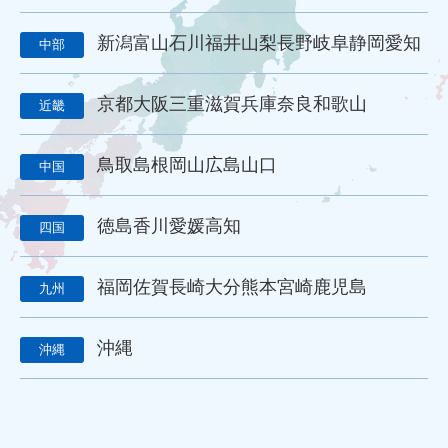
訴求
滝本仏光堂
一休さんのはなおか
和島漆器仏壇店
金宝堂
メモリアルアートの大野屋
仏壇店
動画
新潟
富山
石川
福井
山梨
長野
岐阜
静岡
愛知
中部
マーケティング
方法
課題
動画配信
労働環境
シフト制
働き方改革
改善
葬儀社の1日
京都
大阪
三重
滋賀
兵庫
奈良
和歌山
近畿
葬儀社社員の生活
日勤
夜勤
金仏壇
唐木仏壇
モダン仏壇
供養
宗派
過去帳
礼拝
荘厳
鳥取
島根
岡山
広島
山口
五具足
線香
ローソク
樹木葬
和墓
洋墓
中国
お墓参り代行
霊園開発
お墓のリフォーム
本尊
位牌
アルムナイ
再雇用
再雇用制度
ベテラン採用
徳島
香川
愛媛
高知
四国
ベテラン雇用
シニア採用
シニア雇用
カムバック採用
定年退職者の再雇用
定年退職者の嘱託社員化
福岡
佐賀
長崎
大分
熊本
宮崎
鹿児島
九州
定年退職者の嘱託雇用
出戻り雇用
アルムナイネットワーク
墓石店
Web
紙媒体
EC
ディスプレイ広告
沖縄
沖縄
タウン誌
ポータルサイト
Webツール
名刺アプリ「eight」
名刺管理
lit.link
リットリンク
リンク集
LINE WORKS
業務効率化
Google Meet
Googleミート
Googleフォト
セキュリティ
新聞折込