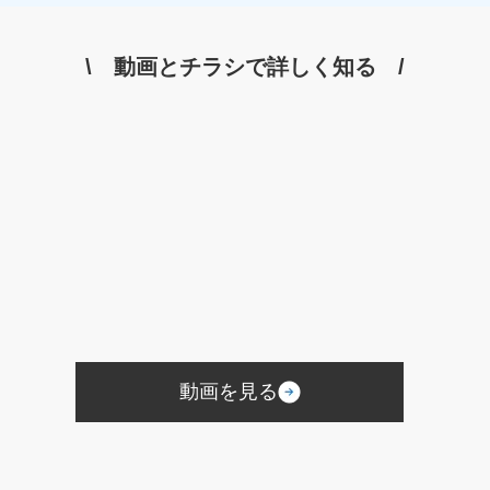
DM
インスタグラム
TikTok
Eコマース
Googleスライド
プレゼンテーション
研修マニュアル
\ 動画とチラシで詳しく知る /
業務マニュアル
資料作成
PowerPoint
Googleドキュメント
オンラインツール
文書作成
企画書
議事録
共同編集
Word
活用事例
業務改善
Googleスプレッドシート
管理
見積書
請求書
競合分析
葬儀プラン設計
受電管理
来館顧客管理
施行数管理
Excel
チャットワーク
Chatwork
使い方
利用用途
メッセージ
ビデオ通話
タスク管理機能
ツール
ファイル添付
オウンドメディア
使用許諾方法
葬儀ポータルサイト
葬儀アフィリエイトサイト
社名
商標権
商標
商標権侵害
Google広告
Yahoo！広告
屋号
サービス名
会館名
不正出稿
仕組み
動画を見る
デジタルタトゥー
価格
業界課題
墓石会社
仏壇会社
契約形態
手法
風評被害対策
予測キーワード対策
サジェスト対策サービス
サジェスト対策
ネガティブキーワード
Google検索
Yahoo！検索
終活