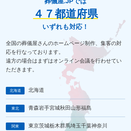
葬儀屋.JPでは
障害者差別解消法
WCAG 2.2
JIS X 8341-3:2016
４７都道府県
達成基準
適合レベル
対応度
内容
範囲
里山型
公園型
庭園型
認知度
ポイント
重視
消費者
いずれも対応！
ニーズ
改葬
永代供養
項目
専用ページ
コラム形式
親族
家族葬
訃報文テンプレート
全国の葬儀屋さんのホームページ制作、集客の対
お悔み返信テンプレート
親等
友人
お悔み返信
応を行なっております。
故人の敬称
訃報
お悔み
訃報情報
弔電
個人情報
遠方の場合はまずはオンライン会議を行わせてい
弔問
やわらぎ斎場
メモリード
ベルモニー
ただきます。
セレモニーたかはた
ナウエル典礼
やまとセレモニー
花祭苑
清月記
天国社
強み
周知拡大
ストーリー性
パーパス
クレド
作り方
社内
北海道
北海道
行動指針
経営理念
企業理念
ミッション
ビジョン
バリュー
人材教育
社是
行動憲章
Credo
青森
岩手
宮城
秋田
山形
福島
ブランドイメージ
コンプライアンス
人事評価制度
東北
社内コミュニケーション
差別化
行動規範
QRコード
顧客満足度
見込み客
目的
ターゲット
エリア
東京
茨城
栃木
群馬
埼玉
千葉
神奈川
関東