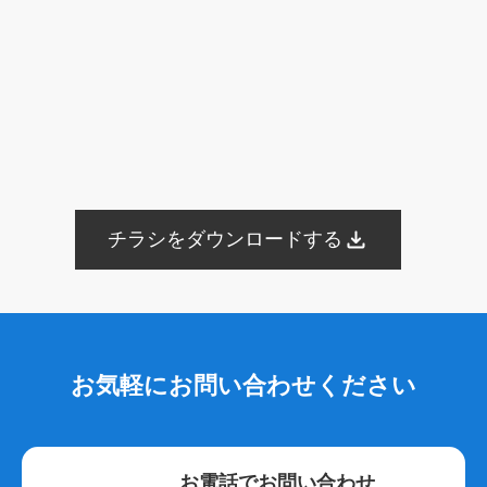
ブログ
Web集客
メールマガジン
遺品整理
アフターサービス
業務提携
内製化
一般廃棄物収集運搬許可証
古物商許可証
遺品整理士
トラブル
商標登録
ブランディング
Bingマップ
葬儀業界
採用コンサルティング
採用代行
YAHOO地図
YAHOOロコ
YAHOOプレイス
登録手順
採用サイト
無料ツール
葬儀専門求人メディア
共有
googleドライブ
One Drive
Dropbox
画像
認知
posレジ
導入
チラシをダウンロードする
手数料
紹介ページ
サイト構成
仏教
永代供養墓
合祀
個別納骨
墓じまい
広告宣伝費
広報活動
Web広告
googleマップ
ファミーユ
小さな森の家
らくおう
費用
仏壇
仏具
法事
待遇
海洋散骨
紹介
掲載
出航地
手元供養
粉骨
問い合わせ
お気軽にお問い合わせください
増加
葬儀以外
葬儀付帯サービス
ご遺体搬送サービス
寺院紹介サービス
遺品整理サービス
需要
人気
沖縄県
洗骨
破風墓
亀甲墓
ユタ
三枚肉
お電話でお問い合わせ
荼毘広告
字内
字外
通夜は平服
鹿児島県