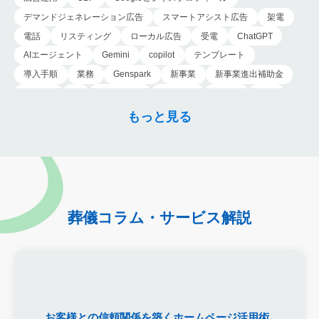
デマンドジェネレーション広告
スマートアシスト広告
架電
電話
リスティング
ローカル広告
受電
ChatGPT
AIエージェント
Gemini
copilot
テンプレート
導入手順
業務
Genspark
新事業
新事業進出補助金
AI-MAX
IT
経済産業省
中小企業
補助金
広告
P-MAX
運用
プロンプト
手順
NotebookLM
もっと見る
メインビジュアル
ファーストビュー
トップページ
大手
会館紹介
メディア取材
認知度向上
ブランディング戦略
お客様の声
おすすめ記事
お問い合わせ
よくある質問
掲載項目
プラン数
種類
資料請求
スチール撮影
アプローチブック
写真
重要性
撮り方
LP
葬儀コラム・サービス解説
フライヤー
AI
葬儀の口コミ
MEO対策
検索エンジン最適化
Googleペナルティ
CTR
キーワード
内部施策
外部施策
メタディスクリプション
内部リンク
被リンク
サイテーション
中長期的な集客基盤の構築
リスティング広告外注業者
マッチタイプの選定
お客様との信頼関係を築くホームページ活用術