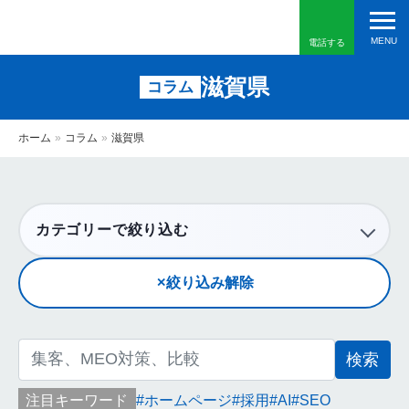
電話する
滋賀県
コラム
ホーム
»
コラム
»
滋賀県
カテゴリーで絞り込む
絞り込み解除
検
索:
注目キーワード
ホームページ
採用
AI
SEO