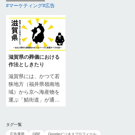
マーケティング
広告
滋賀県の葬儀における
作法としきたり
滋賀県には、かつて若
狭地方（福井県嶺南地
域）から京へ海産物を
運ぶ「鯖街道」が通っ
ていたことから、京文
化の残る地域も少なく
ありません。 また宗教
タグ一覧
的には廃藩置県の過…
広告運用
GBP
Googleビジネスプロフィール