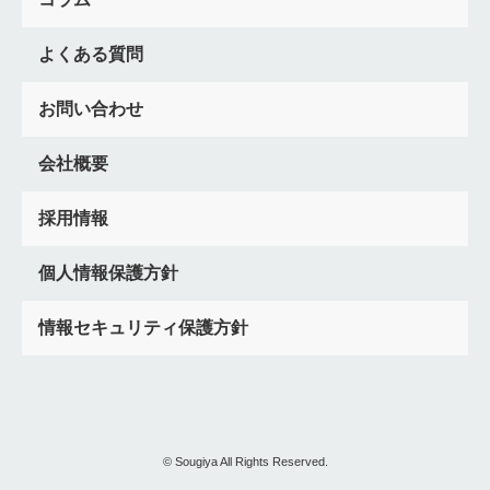
黄白水引
友人形
新潟県
みちわけ
出馬むすび
口寄せ
朱ろうそく
神奈川県
横浜市
川崎市
よくある質問
民営火葬場
豆腐
人材研修
東京都
通夜振る舞い
マナー
火葬場
民営
高い
火葬費用
不足
お問い合わせ
逆さ臼
広報
千葉県
部分収骨
香典返し
現金
前火葬
夜伽見舞い
四本幡
Google
口コミ
投稿
会社概要
注文書
発注書
埼玉県
ジャランボン祭
秩父
寄居町火葬場
金剛杖
ともに立つ
寺送り
葬儀件数
採用情報
増やす
群馬県
でがの飯
さしみ
香典
ジャンボン
7日さらし
位牌分け
神道
採用方法
水戸
人材
個人情報保護方針
放生
求人媒体
鰹節
ろくしゃく
会員獲得
茨城県
情報セキュリティ保護方針
ポスター
骨葬
新生活
飛脚
枕返し
栃木県
福島県
裃
紅白餅
会津
中通り
浜通り
山形県
納棺の儀
告げ人
宮城県
風習
習慣
取り越し法要
契約講
天冠
互助会
解約
切替
事前相談シート
マッチング
クレジットカード決済
応募
資格
© Sougiya All Rights Reserved.
フランチャイズ
イベント
DX
事例
Instagram