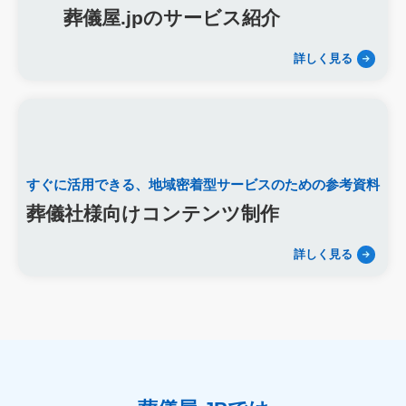
葬儀屋.jpのサービス紹介
精霊棚
盆棚
盆飾り
送り火
迎え火
先祖
五供
ご膳料
お車代
新盆祭
切子灯籠
月遅れ盆
詳しく見る
新御霊祭
法要
四十九日
遺骨
埋葬許可証
お布施
返礼品
僧侶
納骨
故人
セグメント配信
リッチメニュー
リッチメッセージ
CRM
料金
機能
レポート
MicoCloud
Liny
Lステップ
L Message
LOYCUS
DMMチャットブーストCV
TSUNAGARU
すぐに活用できる、
地域密着型サービスのための参考資料
Poster
COMSBI
DECA
サービス品質
確認
顧客管理
見込み顧客
潜在顧客
葬儀フロー
葬儀社様向けコンテンツ制作
新聞折込広告
効果測定
事前相談
グループ化
詳しく見る
チャット
情報発信
タイムリー
google口コミ
アンケート
案内
友だち登録
促進
コミュニケーション
お別れ会
お別れの会
偲ぶ会
いい葬儀
公益社
霊園
相続
はじめて
喪主
遺族
小さなお葬式
イオンライフ
セレモア
成年後見人
家庭裁判所
法廷後見制度
任意後見制度
規格葬儀取扱指定店
ウェブアクセシビリティ