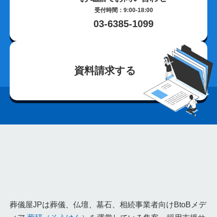
じつの飯
離島
種子島
奄美大島
与論島
徳之島
受付時間：9:00-18:00
03-6385-1099
シマ
最中
宮崎県
神葬祭
神棚封じ
不浄払い
玉串奉奠
大分県
籠盛
宇佐神宮
国東半島
淋し見舞い
葬儀前
敷米料
野辺位牌
三日の供養
団子を配る
熊本県
共同納骨堂
埋葬組
別れの盃
資料請求する
別れ飯
長崎県
キリスト教
水かけぎもん
目覚まし
精霊流し
お墓
佐賀県
三日参り
茶碗割
福岡県
博多祇園山笠
法被
参列
櫛田神社
勝俣班
通夜見舞い
お斎
野位牌
丑の日
枕団子
高知県
皿鉢料理
おきゃく文化
羽織袴
添い寝
寺院少ない
神社多い
いざなぎ流
食い断ち
願はらい
愛媛県
巳正月
みんま
合力
翌日収骨
いろ
棺回し
香川県
同行
東讃
西讃
真言宗
宝冠
お悔
表書き
違う
金刀比羅宮
灰葬
徳島県
竹馬
お六日法要
枕がえし
副葬品
ハサミと針
阿波踊り
葬儀屋JPは葬儀、仏壇、墓石、相続事業者向けBtoBメデ
送り飯
まな板直し
山口県
むむこう
立ち飯
講
死講
焼香銭
葬儀施行管理システム
火葬場予約システム