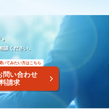
モダン仏壇
供養
宗派
過去帳
礼拝
荘厳
再雇用
再雇用制度
ベテラン採用
ベテラン雇用
アルムナイネットワーク
墓石店
Web
紙媒体
EC
集
LINE WORKS
業務効率化
Google Meet
プレゼンテーション
研修マニュアル
業務マニュアル
い。
業務改善
Googleスプレッドシート
管理
見積書
利用用途
メッセージ
ビデオ通話
タスク管理機能
相談ください。
商標
商標権侵害
Google広告
Yahoo！広告
屋号
風評被害対策
予測キーワード対策
サジェスト対策サービス
聞いてみたい方はこちら
アフターサービス
業務提携
内製化
コンサルティング
採用代行
YAHOO地図
YAHOOロコ
お問い合わせ
画像
認知
posレジ
導入
手数料
紹介ページ
料請求
ユ
小さな森の家
らくおう
費用
仏壇
仏具
遺体搬送サービス
寺院紹介サービス
遺品整理サービス
の飯
離島
種子島
奄美大島
与論島
徳之島
儀前
敷米料
野辺位牌
三日の供養
団子を配る
賀県
三日参り
茶碗割
福岡県
博多祇園山笠
法被