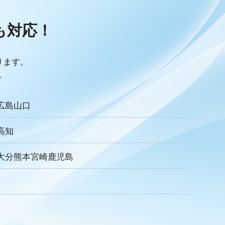
リキュラム
Googleサイト
人材定着率
感情労働
面談
キャリア戦略
キャリア開発
も
対応！
ック
人事制度
360度効果
OKR
デジタルツール
儀業社内ポータルサイト
葬儀業DX化
葬儀業経営改善
採用力向上
人材採用
エンゲージメント
定着率
ります。
収
一周忌
年忌法要
仏事
寺院
命日
施主
。
ご膳料
お車代
新盆祭
切子灯籠
月遅れ盆
リッチメッセージ
CRM
料金
機能
レポート
広島
山口
ECA
サービス品質
確認
顧客管理
見込み顧客
アンケート
案内
友だち登録
促進
高知
お葬式
イオンライフ
セレモア
成年後見人
家庭裁判所
達成基準
適合レベル
対応度
内容
範囲
大分
熊本
宮崎
鹿児島
式
親族
家族葬
訃報文テンプレート
わらぎ斎場
メモリード
ベルモニー
セレモニーたかはた
社内
行動指針
経営理念
企業理念
ミッション
ュニケーション
差別化
行動規範
QRコード
顧客満足度
トの大野屋
仏壇店
動画
マーケティング
方法
課題