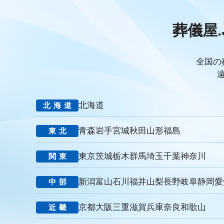
PDCAサイクル
葬儀業
研修
自社葬儀
価格競争
エンゲージメント施策
社内ポータル
メルマガ
コミュニ
葬儀屋.
キャリアパス
成長支援制度
メンター
信頼関係
地域
非金銭的インセンティブ設計
キャリア開発支援
承認欲求
組織文化
心理的安全性
経営戦略
人材育成
人材不足
全国の
報酬
雇用戦略
経営者
育成
採用難易度
平均勤続
お盆
新盆
初盆
旧盆
7月盆
８月盆
お寺
新御霊祭
法要
四十九日
遺骨
埋葬許可証
お布施
北海道
北海道
MicoCloud
Liny
Lステップ
L Message
LOYCUS
潜在顧客
葬儀フロー
新聞折込広告
効果測定
事前相
青森
岩手
宮城
秋田
山形
福島
東北
コミュニケーション
お別れ会
お別れの会
偲ぶ会
い
法廷後見制度
任意後見制度
規格葬儀取扱指定店
ウェブ
東京
茨城
栃木
群馬
埼玉
千葉
神奈川
関東
里山型
公園型
庭園型
認知度
ポイント
重視
お悔み返信テンプレート
親等
友人
お悔み返信
故人
新潟
富山
石川
福井
山梨
長野
岐阜
静岡
愛
中部
ナウエル典礼
やまとセレモニー
花祭苑
清月記
天国
ビジョン
バリュー
人材教育
社是
行動憲章
Cred
京都
大阪
三重
滋賀
兵庫
奈良
和歌山
近畿
見込み客
目的
ターゲット
エリア
訴求
滝本仏光