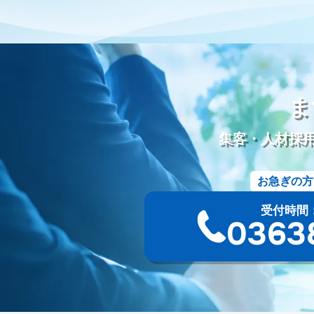
動画配信
労働環境
シフト制
働き方改革
改善
葬
五具足
線香
ローソク
樹木葬
和墓
洋墓
お墓
シニア採用
シニア雇用
カムバック採用
定年退職者の再
ディスプレイ広告
タウン誌
ポータルサイト
Webツール
Googleミート
Googleフォト
セキュリティ
新聞折込
ま
資料作成
PowerPoint
Googleドキュメント
オンラインツ
請求書
競合分析
葬儀プラン設計
受電管理
来館顧客
集客・人材採
ツール
ファイル添付
オウンドメディア
使用許諾方法
サービス名
会館名
不正出稿
仕組み
デジタルタトゥ
お急ぎの方
サジェスト対策
ネガティブキーワード
Google検索
Yah
一般廃棄物収集運搬許可証
古物商許可証
遺品整理士
ト
受付時間：9:
YAHOOプレイス
登録手順
採用サイト
無料ツール
葬
03-63
サイト構成
仏教
永代供養墓
合祀
個別納骨
墓じ
法事
待遇
海洋散骨
紹介
掲載
出航地
手元供
需要
人気
沖縄県
洗骨
破風墓
亀甲墓
ユタ
シマ
最中
宮崎県
神葬祭
神棚封じ
不浄払い
熊本県
共同納骨堂
埋葬組
別れの盃
別れ飯
長崎