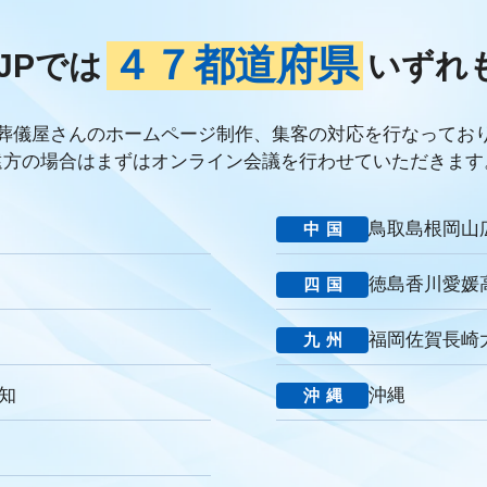
ブランド力向上
自社理念
マインド研修
研修プログラム
研修カ
ケーション改善
情報共有
社員サーベイ
ストレス
マネージャー
４７都道府県
JPでは
いずれ
連携
成長戦略
デジタル活用
評価制度
目標設定
フィードバ
デジタルシフト
ITスキル格差
DX推進
葬儀業Googleサイト
葬
経営コンサルティング
調査
従業員エンゲージメント
人材定着
葬儀屋さんのホームページ制作、集客の対応を行なってお
年数
人手不足
離職率
従業員満足度
ES
人材確保
平均年
遠方の場合はまずはオンライン会議を行わせていただきます
提灯
精霊棚
盆棚
盆飾り
送り火
迎え火
先祖
五供
返礼品
僧侶
納骨
故人
セグメント配信
リッチメニュー
鳥取
島根
岡山
中国
DMMチャットブーストCV
TSUNAGARU
Poster
COMSBI
D
談
グループ化
チャット
情報発信
タイムリー
google口コミ
徳島
香川
愛媛
四国
い葬儀
公益社
霊園
相続
はじめて
喪主
遺族
小さな
アクセシビリティ
障害者差別解消法
WCAG 2.2
JIS X 8341-3:2016
福岡
佐賀
長崎
九州
消費者
ニーズ
改葬
永代供養
項目
専用ページ
コラム形
の敬称
訃報
お悔み
訃報情報
弔電
個人情報
弔問
や
知
沖縄
沖縄
社
強み
周知拡大
ストーリー性
パーパス
クレド
作り方
o
ブランドイメージ
コンプライアンス
人事評価制度
社内コミ
堂
一休さんのはなおか
和島漆器仏壇店
金宝堂
メモリアルアー