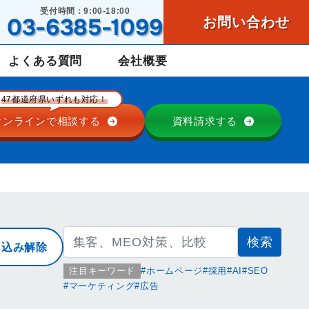
受付時間：9:00-18:00
03-6385-1099
お問い合わせ
よくある質問
会社概要
47都道府県いずれも対応！
オンラインで
相談する
資料請求する
検
り込み解除
索:
注目キーワード
ホームページ
採用
AI
SEO
マーケティング
広告