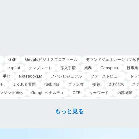
用
GBP
Googleビジネスプロフィール
デマンドジェネレーション広
copilot
テンプレート
導入手順
業務
Genspark
新事業
手順
NotebookLM
メインビジュアル
ファーストビュー
トッ
わせ
よくある質問
掲載項目
プラン数
種類
資料請求
ス
ンジン最適化
Googleペナルティ
CTR
キーワード
内部施策
外注業者
マッチタイプの選定
キーワード選定
クリック課金型
こころ斎苑
たまのや
リニューアル
葬祭社
大栄繊維グループ
もっと見る
祭典
株式会社家族葬
えにし
イオンのお葬式
OHAKO
ロープ
アップセリング
KPI設定
来館研修
成約率
来館対応
初期
身体技法
所作
振る舞い
接客
教育
接遇マナー
顧