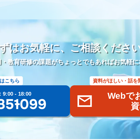
儀社の1日
葬儀社社員の生活
日勤
夜勤
金仏壇
唐木仏壇
参り代行
霊園開発
お墓のリフォーム
本尊
位牌
アルムナイ
雇用
定年退職者の嘱託社員化
定年退職者の嘱託雇用
出戻り雇用
名刺アプリ「eight」
名刺管理
lit.link
リットリンク
リンク
DM
インスタグラム
TikTok
Eコマース
Googleスライド
ずはお気軽に、
ご相談くださ
ール
文書作成
企画書
議事録
共同編集
Word
活用事例
管理
施行数管理
Excel
チャットワーク
Chatwork
使い方
用・教育研修の課題がちょっとでもあればお気軽に
葬儀ポータルサイト
葬儀アフィリエイトサイト
社名
商標権
ー
価格
業界課題
墓石会社
仏壇会社
契約形態
手法
はこちら
資料がほしい・話を
oo！検索
終活
ブログ
Web集客
メールマガジン
遺品整理
ラブル
商標登録
ブランディング
Bingマップ
葬儀業界
採用
00 - 18:00
Webで
儀専門求人メディア
共有
googleドライブ
One Drive
Dropbox
85-1099
資
まい
広告宣伝費
広報活動
Web広告
googleマップ
ファミー
養
粉骨
問い合わせ
増加
葬儀以外
葬儀付帯サービス
ご
三枚肉
荼毘広告
字内
字外
通夜は平服
鹿児島県
じつ
玉串奉奠
大分県
籠盛
宇佐神宮
国東半島
淋し見舞い
葬
県
キリスト教
水かけぎもん
目覚まし
精霊流し
お墓
佐