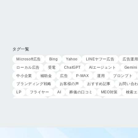
タグ一覧
Microsoft広告
Bing
Yahoo
LINEヤフー広告
広告運
ローカル広告
受電
ChatGPT
AIエージェント
Gemini
中小企業
補助金
広告
P-MAX
運用
プロンプト
ブランディング戦略
お客様の声
おすすめ記事
お問い合
LP
フライヤー
AI
葬儀の口コミ
MEO対策
検索エ
サイテーション
中長期的な集客基盤の構築
リスティング広告
作成
東京あじよし商事
トワーズ
家族葬のトワーズ
ページ構成
要素
はじめての方へ
葬儀の流れ
さくら
CRMシステム
コンテンツマーケティング
クロスセリング
ロールプレイング
現状分析
外部専門家
KPI
接遇研修