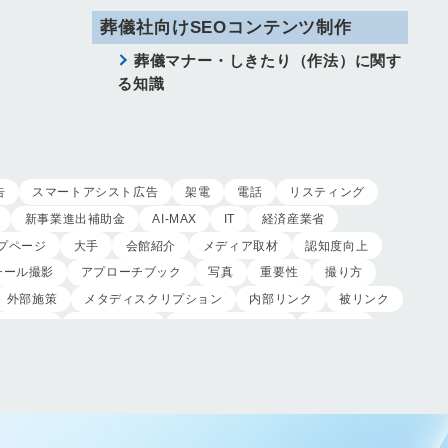
葬儀社向けSEOコンテンツ制作
葬儀マナー・しきたり（作法）に関す
る知識
告
スマートアシスト広告
架電
電話
リスティング
新事業進出補助金
AI-MAX
IT
経済産業省
プページ
大手
会館紹介
メディア取材
認知度向上
チール撮影
アプローチブック
写真
重要性
撮り方
外部施策
メタディスクリプション
内部リンク
被リンク
制作実績
ヤネモ葬儀社
メモリアルKimura
木村葬祭
制作
獲得
用意すべき
コンテンツ
記事
レ
受注
営業力研修
顧客心理
オンライン営業
対応
入会対応
実践的技術
商品説明方法
売上アップ
客満足度向上
模擬葬儀研修
顧客理解
分析
顧客観察