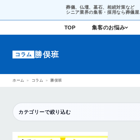
葬儀、仏壇、墓石、相続対策など
シニア業界の集客・採用なら葬儀屋.
TOP
集客のお悩み
コンサルティング
勝俣班
コラム
集客支援
ホーム
»
コラム
»
勝俣班
カテゴリーで絞り込む