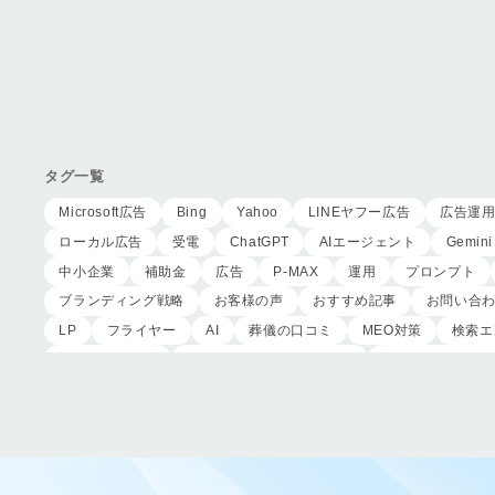
タグ一覧
Microsoft広告
Bing
Yahoo
LINEヤフー広告
広告運
ローカル広告
受電
ChatGPT
AIエージェント
Gemini
中小企業
補助金
広告
P-MAX
運用
プロンプト
ブランディング戦略
お客様の声
おすすめ記事
お問い合
LP
フライヤー
AI
葬儀の口コミ
MEO対策
検索エ
サイテーション
中長期的な集客基盤の構築
リスティング広告
作成
東京あじよし商事
トワーズ
家族葬のトワーズ
ページ構成
要素
はじめての方へ
葬儀の流れ
さくら
CRMシステム
コンテンツマーケティング
クロスセリング
ロールプレイング
現状分析
外部専門家
KPI
接遇研修