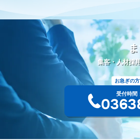
動画配信
労働環境
シフト制
働き方改革
改善
葬
五具足
線香
ローソク
樹木葬
和墓
洋墓
お墓
シニア採用
シニア雇用
カムバック採用
定年退職者の再
ディスプレイ広告
タウン誌
ポータルサイト
Webツール
Googleミート
Googleフォト
セキュリティ
新聞折込
ま
資料作成
PowerPoint
Googleドキュメント
オンラインツ
請求書
競合分析
葬儀プラン設計
受電管理
来館顧客
集客・人材採
ツール
ファイル添付
オウンドメディア
使用許諾方法
サービス名
会館名
不正出稿
仕組み
デジタルタトゥ
お急ぎの方
サジェスト対策
ネガティブキーワード
Google検索
Yah
一般廃棄物収集運搬許可証
古物商許可証
遺品整理士
ト
受付時間：9:
YAHOOプレイス
登録手順
採用サイト
無料ツール
葬
03-63
サイト構成
仏教
永代供養墓
合祀
個別納骨
墓じ
法事
待遇
海洋散骨
紹介
掲載
出航地
手元供
需要
人気
沖縄県
洗骨
破風墓
亀甲墓
ユタ
シマ
最中
宮崎県
神葬祭
神棚封じ
不浄払い
熊本県
共同納骨堂
埋葬組
別れの盃
別れ飯
長崎