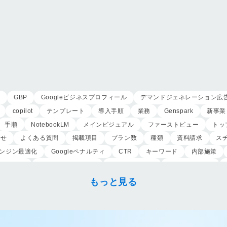
用
GBP
Googleビジネスプロフィール
デマンドジェネレーション広
copilot
テンプレート
導入手順
業務
Genspark
新事業
手順
NotebookLM
メインビジュアル
ファーストビュー
トッ
わせ
よくある質問
掲載項目
プラン数
種類
資料請求
ス
ンジン最適化
Googleペナルティ
CTR
キーワード
内部施策
外注業者
マッチタイプの選定
キーワード選定
クリック課金型
こころ斎苑
たまのや
リニューアル
葬祭社
大栄繊維グループ
もっと見る
祭典
株式会社家族葬
えにし
イオンのお葬式
OHAKO
ロープ
アップセリング
KPI設定
来館研修
成約率
来館対応
初期
身体技法
所作
振る舞い
接客
教育
接遇マナー
顧