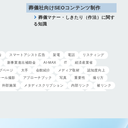
葬儀社向けSEOコンテンツ制作
葬儀マナー・しきたり（作法）に関す
る知識
告
スマートアシスト広告
架電
電話
リスティング
新事業進出補助金
AI-MAX
IT
経済産業省
プページ
大手
会館紹介
メディア取材
認知度向上
チール撮影
アプローチブック
写真
重要性
撮り方
外部施策
メタディスクリプション
内部リンク
被リンク
制作実績
ヤネモ葬儀社
メモリアルKimura
木村葬祭
制作
獲得
用意すべき
コンテンツ
記事
レ
受注
営業力研修
顧客心理
オンライン営業
対応
入会対応
実践的技術
商品説明方法
売上アップ
客満足度向上
模擬葬儀研修
顧客理解
分析
顧客観察