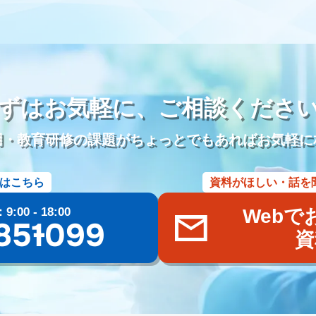
儀社の1日
葬儀社社員の生活
日勤
夜勤
金仏壇
唐木仏壇
参り代行
霊園開発
お墓のリフォーム
本尊
位牌
アルムナイ
雇用
定年退職者の嘱託社員化
定年退職者の嘱託雇用
出戻り雇用
名刺アプリ「eight」
名刺管理
lit.link
リットリンク
リンク
DM
インスタグラム
TikTok
Eコマース
Googleスライド
ずはお気軽に、
ご相談くださ
ール
文書作成
企画書
議事録
共同編集
Word
活用事例
管理
施行数管理
Excel
チャットワーク
Chatwork
使い方
用・教育研修の課題がちょっとでもあればお気軽に
葬儀ポータルサイト
葬儀アフィリエイトサイト
社名
商標権
ー
価格
業界課題
墓石会社
仏壇会社
契約形態
手法
はこちら
資料がほしい・話を
oo！検索
終活
ブログ
Web集客
メールマガジン
遺品整理
ラブル
商標登録
ブランディング
Bingマップ
葬儀業界
採用
00 - 18:00
Webで
儀専門求人メディア
共有
googleドライブ
One Drive
Dropbox
85-1099
資
まい
広告宣伝費
広報活動
Web広告
googleマップ
ファミー
養
粉骨
問い合わせ
増加
葬儀以外
葬儀付帯サービス
ご
三枚肉
荼毘広告
字内
字外
通夜は平服
鹿児島県
じつ
玉串奉奠
大分県
籠盛
宇佐神宮
国東半島
淋し見舞い
葬
県
キリスト教
水かけぎもん
目覚まし
精霊流し
お墓
佐