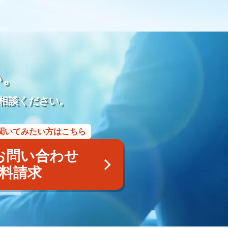
モダン仏壇
供養
宗派
過去帳
礼拝
荘厳
再雇用
再雇用制度
ベテラン採用
ベテラン雇用
アルムナイネットワーク
墓石店
Web
紙媒体
EC
集
LINE WORKS
業務効率化
Google Meet
プレゼンテーション
研修マニュアル
業務マニュアル
い。
業務改善
Googleスプレッドシート
管理
見積書
利用用途
メッセージ
ビデオ通話
タスク管理機能
相談ください。
商標
商標権侵害
Google広告
Yahoo！広告
屋号
風評被害対策
予測キーワード対策
サジェスト対策サービス
聞いてみたい方はこちら
アフターサービス
業務提携
内製化
コンサルティング
採用代行
YAHOO地図
YAHOOロコ
お問い合わせ
画像
認知
posレジ
導入
手数料
紹介ページ
料請求
ユ
小さな森の家
らくおう
費用
仏壇
仏具
遺体搬送サービス
寺院紹介サービス
遺品整理サービス
の飯
離島
種子島
奄美大島
与論島
徳之島
儀前
敷米料
野辺位牌
三日の供養
団子を配る
賀県
三日参り
茶碗割
福岡県
博多祇園山笠
法被