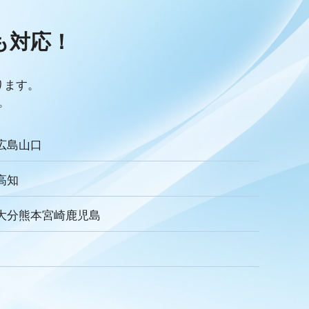
リキュラム
Googleサイト
人材定着率
感情労働
面談
キャリア戦略
キャリア開発
も
対応！
ック
人事制度
360度効果
OKR
デジタルツール
儀業社内ポータルサイト
葬儀業DX化
葬儀業経営改善
採用力向上
人材採用
エンゲージメント
定着率
ります。
収
一周忌
年忌法要
仏事
寺院
命日
施主
。
ご膳料
お車代
新盆祭
切子灯籠
月遅れ盆
リッチメッセージ
CRM
料金
機能
レポート
広島
山口
ECA
サービス品質
確認
顧客管理
見込み顧客
アンケート
案内
友だち登録
促進
高知
お葬式
イオンライフ
セレモア
成年後見人
家庭裁判所
達成基準
適合レベル
対応度
内容
範囲
大分
熊本
宮崎
鹿児島
式
親族
家族葬
訃報文テンプレート
わらぎ斎場
メモリード
ベルモニー
セレモニーたかはた
社内
行動指針
経営理念
企業理念
ミッション
ュニケーション
差別化
行動規範
QRコード
顧客満足度
トの大野屋
仏壇店
動画
マーケティング
方法
課題