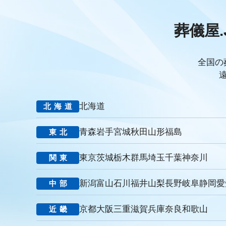
PDCAサイクル
葬儀業
研修
自社葬儀
価格競争
エンゲージメント施策
社内ポータル
メルマガ
コミュニ
葬儀屋.
キャリアパス
成長支援制度
メンター
信頼関係
地域
非金銭的インセンティブ設計
キャリア開発支援
承認欲求
組織文化
心理的安全性
経営戦略
人材育成
人材不足
全国の
報酬
雇用戦略
経営者
育成
採用難易度
平均勤続
お盆
新盆
初盆
旧盆
7月盆
８月盆
お寺
新御霊祭
法要
四十九日
遺骨
埋葬許可証
お布施
北海道
北海道
MicoCloud
Liny
Lステップ
L Message
LOYCUS
潜在顧客
葬儀フロー
新聞折込広告
効果測定
事前相
青森
岩手
宮城
秋田
山形
福島
東北
コミュニケーション
お別れ会
お別れの会
偲ぶ会
い
法廷後見制度
任意後見制度
規格葬儀取扱指定店
ウェブ
東京
茨城
栃木
群馬
埼玉
千葉
神奈川
関東
里山型
公園型
庭園型
認知度
ポイント
重視
お悔み返信テンプレート
親等
友人
お悔み返信
故人
新潟
富山
石川
福井
山梨
長野
岐阜
静岡
愛
中部
ナウエル典礼
やまとセレモニー
花祭苑
清月記
天国
ビジョン
バリュー
人材教育
社是
行動憲章
Cred
京都
大阪
三重
滋賀
兵庫
奈良
和歌山
近畿
見込み客
目的
ターゲット
エリア
訴求
滝本仏光