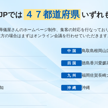
ブランド力向上
自社理念
マインド研修
研修プログラム
研修カ
ケーション改善
情報共有
社員サーベイ
ストレス
マネージャー
４７都道府県
JPでは
いずれ
連携
成長戦略
デジタル活用
評価制度
目標設定
フィードバ
デジタルシフト
ITスキル格差
DX推進
葬儀業Googleサイト
葬
経営コンサルティング
調査
従業員エンゲージメント
人材定着
葬儀屋さんのホームページ制作、集客の対応を行なってお
年数
人手不足
離職率
従業員満足度
ES
人材確保
平均年
遠方の場合はまずはオンライン会議を行わせていただきます
提灯
精霊棚
盆棚
盆飾り
送り火
迎え火
先祖
五供
返礼品
僧侶
納骨
故人
セグメント配信
リッチメニュー
鳥取
島根
岡山
中国
DMMチャットブーストCV
TSUNAGARU
Poster
COMSBI
D
談
グループ化
チャット
情報発信
タイムリー
google口コミ
徳島
香川
愛媛
四国
い葬儀
公益社
霊園
相続
はじめて
喪主
遺族
小さな
アクセシビリティ
障害者差別解消法
WCAG 2.2
JIS X 8341-3:2016
福岡
佐賀
長崎
九州
消費者
ニーズ
改葬
永代供養
項目
専用ページ
コラム形
の敬称
訃報
お悔み
訃報情報
弔電
個人情報
弔問
や
知
沖縄
沖縄
社
強み
周知拡大
ストーリー性
パーパス
クレド
作り方
o
ブランドイメージ
コンプライアンス
人事評価制度
社内コミ
堂
一休さんのはなおか
和島漆器仏壇店
金宝堂
メモリアルアー