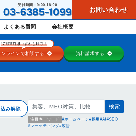
受付時間：9:00-18:00
03-6385-1099
お問い合わせ
よくある質問
会社概要
47都道府県いずれも対応！
オンラインで
相談する
資料請求する
検
り込み解除
索:
注目キーワード
ホームページ
採用
AI
SEO
マーケティング
広告