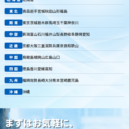
リスティング広告外注業者
マッチタイプの選定
東北
青森
岩手
宮城
秋田
山形
福島
キーワード選定
クリック課金型
制作実績
ヤネモ葬儀社
メモリアルKimura
木村葬祭
作成
東京あじよし商事
関東
東京
茨城
栃木
群馬
埼玉
千葉
神奈川
トワーズ
家族葬のトワーズ
こころ斎苑
たまのや
中部
新潟
富山
石川
福井
山梨
長野
岐阜
静岡
愛知
リニューアル
葬祭社
大栄繊維グループ
制作
獲得
用意すべき
コンテンツ
記事
ページ構成
要素
近畿
京都
大阪
三重
滋賀
兵庫
奈良
和歌山
はじめての方へ
葬儀の流れ
さくら祭典
株式会社家族葬
中国
鳥取
島根
岡山
広島
山口
えにし
イオンのお葬式
OHAKO
ロープレ
受注
営業力研修
顧客心理
オンライン営業
CRMシステム
四国
徳島
香川
愛媛
高知
コンテンツマーケティング
クロスセリング
アップセリング
九州
福岡
佐賀
長崎
大分
熊本
宮崎
鹿児島
KPI設定
来館研修
成約率
来館対応
初期対応
入会対応
実践的技術
商品説明方法
売上アップ
沖縄
沖縄
ロールプレイング
現状分析
外部専門家
KPI
接遇研修
身体技法
所作
振る舞い
接客
教育
接遇マナー
顧客満足度向上
模擬葬儀研修
顧客理解
分析
まずはお気軽に、
顧客観察
PDCAサイクル
葬儀業
研修
自社葬儀
価格競争
ブランド力向上
自社理念
マインド研修