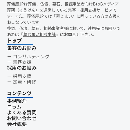
葬儀屋JPは葬儀、仏壇、墓石、相続事業者向けBtoBメディア
新盆
初盆
旧盆
7月盆
８月盆
お寺
提灯
葬研（そうけん）
を運営している集客・採用支援サービスで
精霊棚
盆棚
盆飾り
送り火
迎え火
先祖
五供
す。また、葬儀屋JPでは『墓じまい』に困っている方の支援を
おこなっています。
ご膳料
お車代
新盆祭
切子灯籠
月遅れ盆
葬儀、仏壇、墓石、相続事業者様において、連携先にお困りで
新御霊祭
法要
四十九日
遺骨
埋葬許可証
お布施
あれば『
墓じまい相談本舗
』にお問合せ下さい。
返礼品
僧侶
納骨
故人
セグメント配信
トップ
リッチメニュー
リッチメッセージ
CRM
料金
機能
集客のお悩み
レポート
MicoCloud
Liny
Lステップ
L Message
コンサルティング
集客支援
LOYCUS
DMMチャットブーストCV
TSUNAGARU
Poster
採用のお悩み
COMSBI
DECA
サービス品質
確認
顧客管理
採用支援
見込み顧客
潜在顧客
葬儀フロー
新聞折込広告
定着・研修
効果測定
事前相談
グループ化
チャット
情報発信
コンテンツ
タイムリー
google口コミ
アンケート
案内
事例紹介
友だち登録
促進
コミュニケーション
お別れ会
コラム
お別れの会
偲ぶ会
いい葬儀
公益社
霊園
相続
よくある質問
はじめて
喪主
遺族
小さなお葬式
イオンライフ
お問い合わせ
会社概要
セレモア
成年後見人
家庭裁判所
法廷後見制度