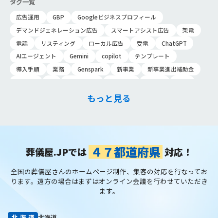
タグ一覧
う。 また葬儀社の独
時の経営のポイント
立…
広告運用
GBP
Googleビジネスプロフィール
に…
デマンドジェネレーション広告
スマートアシスト広告
架電
電話
リスティング
ローカル広告
受電
ChatGPT
AIエージェント
Gemini
copilot
テンプレート
導入手順
業務
Genspark
新事業
新事業進出補助金
AI-MAX
IT
経済産業省
中小企業
補助金
広告
P-MAX
運用
プロンプト
手順
NotebookLM
もっと見る
メインビジュアル
ファーストビュー
トップページ
大手
会館紹介
メディア取材
認知度向上
ブランディング戦略
お客様の声
おすすめ記事
お問い合わせ
よくある質問
掲載項目
プラン数
種類
資料請求
スチール撮影
４７都道府県
葬儀屋.JPでは
対応！
アプローチブック
写真
重要性
撮り方
LP
全国の葬儀屋さんのホームページ制作、集客の対応を行なってお
フライヤー
AI
葬儀の口コミ
MEO対策
ります。
遠方の場合はまずはオンライン会議を行わせていただき
検索エンジン最適化
Googleペナルティ
CTR
キーワード
ます。
内部施策
外部施策
メタディスクリプション
内部リンク
被リンク
サイテーション
中長期的な集客基盤の構築
北海道
北海道