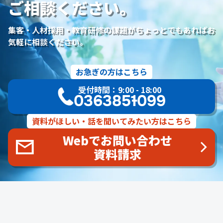
ご相談ください。
研修プログラム
研修カリキュラム
Googleサイト
人材定着率
エンゲージメント施策
社内ポータル
メルマガ
集客・人材採用・教育研修の課題がちょっとでもあればお
コミュニケーション改善
情報共有
社員サーベイ
ストレス
気軽に相談ください。
マネージャー
感情労働
面談
キャリア戦略
キャリア開発
キャリアパス
成長支援制度
メンター
お急ぎの方はこちら
信頼関係
地域連携
成長戦略
デジタル活用
評価制度
受付時間：9:00 - 18:00
目標設定
フィードバック
人事制度
360度効果
OKR
03-6385-1099
デジタルツール
非金銭的インセンティブ設計
キャリア開発支援
承認欲求
デジタルシフト
ITスキル格差
資料がほしい・話を聞いてみたい方はこちら
DX推進
葬儀業Googleサイト
葬儀業社内ポータルサイト
Webでお問い合わせ
葬儀業DX化
葬儀業経営改善
組織文化
心理的安全性
資料請求
経営戦略
人材育成
人材不足
経営コンサルティング
調査
従業員エンゲージメント
人材定着
採用力向上
人材採用
エンゲージメント
定着率
報酬
雇用戦略
経営者
育成
採用難易度
平均勤続年数
人手不足
離職率
従業員満足度
ES
人材確保
平均年収
一周忌
年忌法要
仏事
寺院
命日
施主
お盆