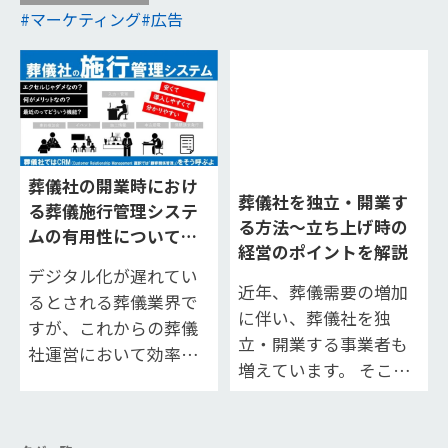
マーケティング
広告
葬儀社の開業時におけ
葬儀社を独立・開業す
る葬儀施行管理システ
る方法〜立ち上げ時の
ムの有用性について解
経営のポイントを解説
説
デジタル化が遅れてい
近年、葬儀需要の増加
るとされる葬儀業界で
に伴い、葬儀社を独
すが、これからの葬儀
立・開業する事業者も
社運営において効率的
増えています。 そこで
な顧客情報（関係）管
本記事では、葬儀社を
理による生産性の向上
独立・開業する際に必
は欠かせないでしょ
要な準備や、立ち上げ