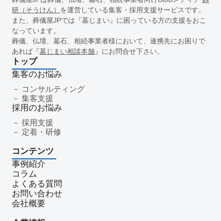
一周忌
年忌法要
仏事
寺院
命日
施主
お盆
研（そうけん）
を運営している集客・採用支援サービスです。
新盆
初盆
旧盆
7月盆
８月盆
お寺
提灯
また、葬儀屋JPでは『墓じまい』に困っている方の支援をおこ
なっています。
精霊棚
盆棚
盆飾り
送り火
迎え火
先祖
五供
葬儀、仏壇、墓石、相続事業者様において、連携先にお困りで
ご膳料
お車代
新盆祭
切子灯籠
月遅れ盆
あれば『
墓じまい相談本舗
』にお問合せ下さい。
新御霊祭
法要
四十九日
遺骨
埋葬許可証
お布施
トップ
返礼品
僧侶
納骨
故人
セグメント配信
集客のお悩み
リッチメニュー
リッチメッセージ
CRM
料金
機能
コンサルティング
集客支援
レポート
MicoCloud
Liny
Lステップ
L Message
採用のお悩み
LOYCUS
DMMチャットブーストCV
TSUNAGARU
採用支援
Poster
COMSBI
DECA
サービス品質
確認
定着・研修
顧客管理
見込み顧客
潜在顧客
葬儀フロー
コンテンツ
新聞折込広告
効果測定
事前相談
グループ化
事例紹介
チャット
情報発信
タイムリー
google口コミ
コラム
アンケート
案内
友だち登録
促進
よくある質問
コミュニケーション
お別れ会
お別れの会
偲ぶ会
お問い合わせ
会社概要
いい葬儀
公益社
霊園
相続
はじめて
喪主
遺族
小さなお葬式
イオンライフ
セレモア