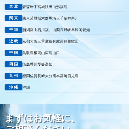
東北
青森
岩手
宮城
秋田
山形
福島
リスティング広告外注業者
マッチタイプの選定
キーワード選定
クリック課金型
制作実績
ヤネモ葬儀社
関東
東京
茨城
栃木
群馬
埼玉
千葉
神奈川
メモリアルKimura
木村葬祭
作成
東京あじよし商事
中部
新潟
富山
石川
福井
山梨
長野
岐阜
静岡
愛知
トワーズ
家族葬のトワーズ
こころ斎苑
たまのや
リニューアル
葬祭社
大栄繊維グループ
制作
獲得
近畿
京都
大阪
三重
滋賀
兵庫
奈良
和歌山
用意すべき
コンテンツ
記事
ページ構成
要素
中国
鳥取
島根
岡山
広島
山口
はじめての方へ
葬儀の流れ
さくら祭典
株式会社家族葬
えにし
イオンのお葬式
OHAKO
ロープレ
受注
四国
徳島
香川
愛媛
高知
営業力研修
顧客心理
オンライン営業
CRMシステム
九州
福岡
佐賀
長崎
大分
熊本
宮崎
鹿児島
コンテンツマーケティング
クロスセリング
アップセリング
KPI設定
来館研修
成約率
来館対応
初期対応
沖縄
沖縄
入会対応
実践的技術
商品説明方法
売上アップ
ロールプレイング
現状分析
外部専門家
KPI
接遇研修
身体技法
所作
振る舞い
接客
教育
接遇マナー
まずはお気軽に、
顧客満足度向上
模擬葬儀研修
顧客理解
分析
顧客観察
PDCAサイクル
葬儀業
研修
自社葬儀
ご相談ください。