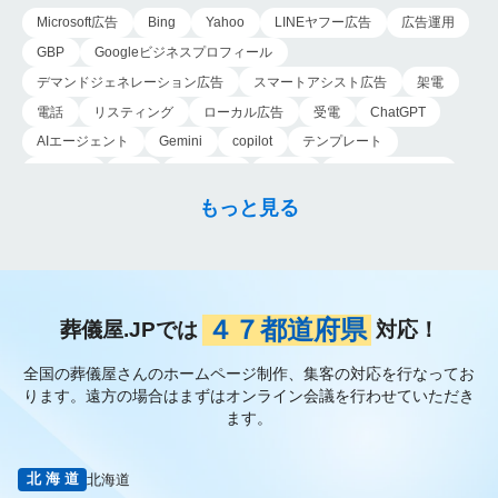
に焦点を当てたマー
Microsoft広告
Bing
Yahoo
LINEヤフー広告
広告運用
ケ…
GBP
Googleビジネスプロフィール
デマンドジェネレーション広告
スマートアシスト広告
架電
電話
リスティング
ローカル広告
受電
ChatGPT
AIエージェント
Gemini
copilot
テンプレート
導入手順
業務
Genspark
新事業
新事業進出補助金
AI-MAX
IT
経済産業省
中小企業
補助金
広告
もっと見る
P-MAX
運用
プロンプト
手順
NotebookLM
メインビジュアル
ファーストビュー
トップページ
大手
会館紹介
メディア取材
認知度向上
ブランディング戦略
お客様の声
おすすめ記事
お問い合わせ
よくある質問
４７都道府県
葬儀屋.JPでは
対応！
掲載項目
プラン数
種類
資料請求
スチール撮影
全国の葬儀屋さんのホームページ制作、集客の対応を行なってお
アプローチブック
写真
重要性
撮り方
LP
ります。
遠方の場合はまずはオンライン会議を行わせていただき
フライヤー
AI
葬儀の口コミ
MEO対策
ます。
検索エンジン最適化
Googleペナルティ
CTR
キーワード
内部施策
外部施策
メタディスクリプション
内部リンク
北海道
北海道
被リンク
サイテーション
中長期的な集客基盤の構築