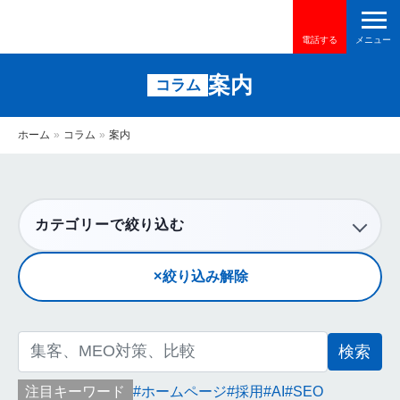
電話する
案内
コラム
ホーム
»
コラム
»
案内
カテゴリーで絞り込む
絞り込み解除
検
索:
注目キーワード
ホームページ
採用
AI
SEO