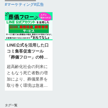
マーケティング
広告
LINE公式を活用した口
コミ集客促進ツール
「葬儀フロー」の特徴
や導入するメリット
超高齢化社会の到来に
ともなう死亡者数の増
加により、葬儀業界を
取り巻く環境は急速に
変化しています。そん
な中で、葬祭各社では
「今すぐ顧客」の獲得
タグ一覧