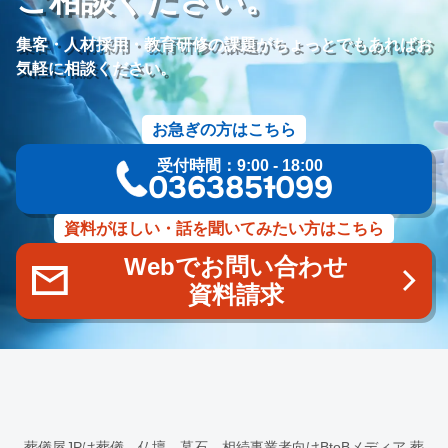
価格競争
ブランド力向上
自社理念
マインド研修
研修プログラム
研修カリキュラム
Googleサイト
集客・人材採用・教育研修の課題がちょっとでもあればお
人材定着率
エンゲージメント施策
社内ポータル
メルマガ
気軽に相談ください。
コミュニケーション改善
情報共有
社員サーベイ
ストレス
マネージャー
感情労働
面談
キャリア戦略
お急ぎの方はこちら
キャリア開発
キャリアパス
成長支援制度
メンター
受付時間：9:00 - 18:00
信頼関係
地域連携
成長戦略
デジタル活用
評価制度
03-6385-1099
目標設定
フィードバック
人事制度
360度効果
OKR
デジタルツール
非金銭的インセンティブ設計
資料がほしい・話を聞いてみたい方はこちら
キャリア開発支援
承認欲求
デジタルシフト
ITスキル格差
Webでお問い合わせ
DX推進
葬儀業Googleサイト
葬儀業社内ポータルサイト
資料請求
葬儀業DX化
葬儀業経営改善
組織文化
心理的安全性
経営戦略
人材育成
人材不足
経営コンサルティング
調査
従業員エンゲージメント
人材定着
採用力向上
人材採用
エンゲージメント
定着率
報酬
雇用戦略
経営者
育成
採用難易度
平均勤続年数
人手不足
離職率
従業員満足度
ES
人材確保
平均年収
葬儀屋JPは葬儀、仏壇、墓石、相続事業者向けBtoBメディア
葬