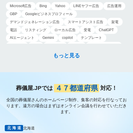
がある ご遺族様と…
に焦点を当てたマー
Microsoft広告
Bing
Yahoo
LINEヤフー広告
広告運用
ケ…
GBP
Googleビジネスプロフィール
デマンドジェネレーション広告
スマートアシスト広告
架電
電話
リスティング
ローカル広告
受電
ChatGPT
AIエージェント
Gemini
copilot
テンプレート
導入手順
業務
Genspark
新事業
新事業進出補助金
AI-MAX
IT
経済産業省
中小企業
補助金
広告
もっと見る
P-MAX
運用
プロンプト
手順
NotebookLM
メインビジュアル
ファーストビュー
トップページ
大手
会館紹介
メディア取材
認知度向上
ブランディング戦略
お客様の声
おすすめ記事
お問い合わせ
よくある質問
４７都道府県
葬儀屋.JPでは
対応！
掲載項目
プラン数
種類
資料請求
スチール撮影
全国の葬儀屋さんのホームページ制作、集客の対応を行なってお
アプローチブック
写真
重要性
撮り方
LP
ります。
遠方の場合はまずはオンライン会議を行わせていただき
フライヤー
AI
葬儀の口コミ
MEO対策
ます。
検索エンジン最適化
Googleペナルティ
CTR
キーワード
内部施策
外部施策
メタディスクリプション
内部リンク
北海道
北海道
被リンク
サイテーション
中長期的な集客基盤の構築