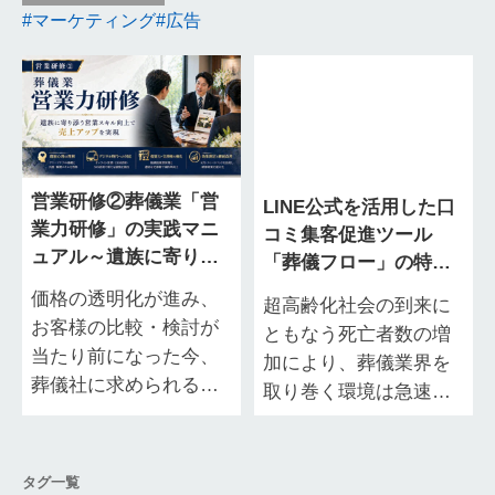
マーケティング
広告
営業研修②葬儀業「営
LINE公式を活用した口
業力研修」の実践マニ
コミ集客促進ツール
ュアル～遺族に寄り添
「葬儀フロー」の特徴
う営業スキル向上で売
や導入するメリット
価格の透明化が進み、
超高齢化社会の到来に
上アップを実現～
お客様の比較・検討が
ともなう死亡者数の増
当たり前になった今、
加により、葬儀業界を
葬儀社に求められる営
取り巻く環境は急速に
業の質は大きく変わっ
変化しています。そん
ています。 担当者ごと
な中で、葬祭各社では
に対応の質にばらつき
「今すぐ顧客」の獲得
タグ一覧