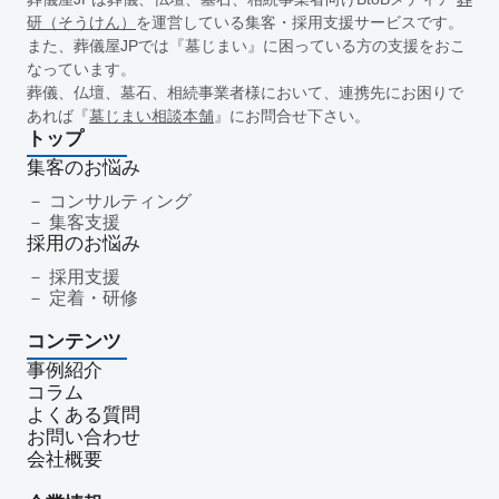
一周忌
年忌法要
仏事
寺院
命日
施主
お盆
研（そうけん）
を運営している集客・採用支援サービスです。
新盆
初盆
旧盆
7月盆
８月盆
お寺
提灯
また、葬儀屋JPでは『墓じまい』に困っている方の支援をおこ
なっています。
精霊棚
盆棚
盆飾り
送り火
迎え火
先祖
五供
葬儀、仏壇、墓石、相続事業者様において、連携先にお困りで
ご膳料
お車代
新盆祭
切子灯籠
月遅れ盆
あれば『
墓じまい相談本舗
』にお問合せ下さい。
新御霊祭
法要
四十九日
遺骨
埋葬許可証
お布施
トップ
返礼品
僧侶
納骨
故人
セグメント配信
集客のお悩み
リッチメニュー
リッチメッセージ
CRM
料金
機能
コンサルティング
集客支援
レポート
MicoCloud
Liny
Lステップ
L Message
採用のお悩み
LOYCUS
DMMチャットブーストCV
TSUNAGARU
採用支援
Poster
COMSBI
DECA
サービス品質
確認
定着・研修
顧客管理
見込み顧客
潜在顧客
葬儀フロー
コンテンツ
新聞折込広告
効果測定
事前相談
グループ化
事例紹介
チャット
情報発信
タイムリー
google口コミ
コラム
アンケート
案内
友だち登録
促進
よくある質問
コミュニケーション
お別れ会
お別れの会
偲ぶ会
お問い合わせ
会社概要
いい葬儀
公益社
霊園
相続
はじめて
喪主
遺族
小さなお葬式
イオンライフ
セレモア