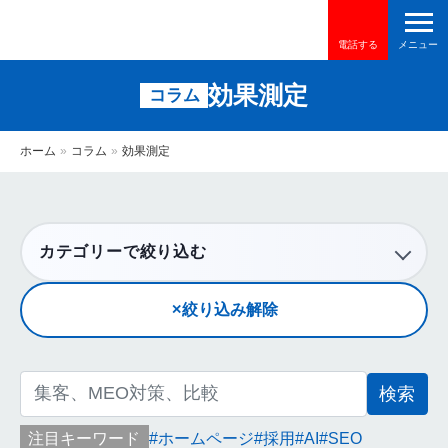
電話する
効果測定
コラム
ホーム
»
コラム
»
効果測定
カテゴリーで絞り込む
絞り込み解除
検
索:
注目キーワード
ホームページ
採用
AI
SEO