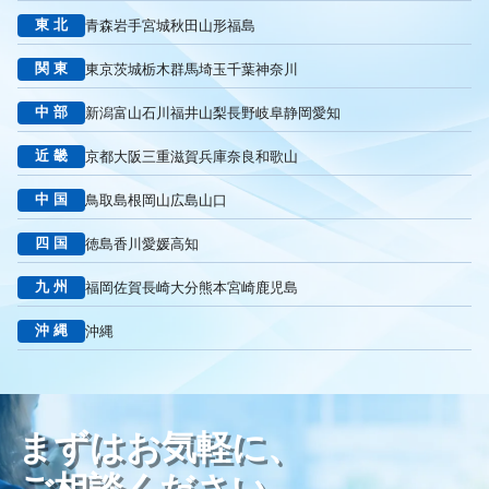
東北
青森
岩手
宮城
秋田
山形
福島
リスティング広告外注業者
マッチタイプの選定
キーワード選定
クリック課金型
制作実績
ヤネモ葬儀社
関東
東京
茨城
栃木
群馬
埼玉
千葉
神奈川
メモリアルKimura
木村葬祭
作成
東京あじよし商事
中部
新潟
富山
石川
福井
山梨
長野
岐阜
静岡
愛知
トワーズ
家族葬のトワーズ
こころ斎苑
たまのや
リニューアル
葬祭社
大栄繊維グループ
制作
獲得
近畿
京都
大阪
三重
滋賀
兵庫
奈良
和歌山
用意すべき
コンテンツ
記事
ページ構成
要素
中国
鳥取
島根
岡山
広島
山口
はじめての方へ
葬儀の流れ
さくら祭典
株式会社家族葬
えにし
イオンのお葬式
OHAKO
ロープレ
受注
四国
徳島
香川
愛媛
高知
営業力研修
顧客心理
オンライン営業
CRMシステム
九州
福岡
佐賀
長崎
大分
熊本
宮崎
鹿児島
コンテンツマーケティング
クロスセリング
アップセリング
KPI設定
来館研修
成約率
来館対応
初期対応
沖縄
沖縄
入会対応
実践的技術
商品説明方法
売上アップ
ロールプレイング
現状分析
外部専門家
KPI
接遇研修
身体技法
所作
振る舞い
接客
教育
接遇マナー
まずはお気軽に、
顧客満足度向上
模擬葬儀研修
顧客理解
分析
顧客観察
PDCAサイクル
葬儀業
研修
自社葬儀
ご相談ください。