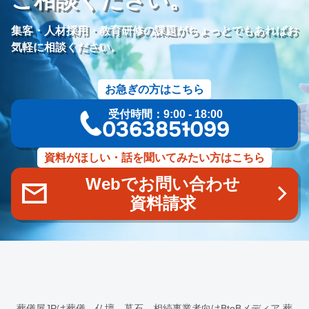
価格競争
ブランド力向上
自社理念
マインド研修
研修プログラム
研修カリキュラム
Googleサイト
集客・人材採用・教育研修の課題がちょっとでもあればお
人材定着率
エンゲージメント施策
社内ポータル
メルマガ
気軽に相談ください。
コミュニケーション改善
情報共有
社員サーベイ
ストレス
マネージャー
感情労働
面談
キャリア戦略
お急ぎの方はこちら
キャリア開発
キャリアパス
成長支援制度
メンター
受付時間：9:00 - 18:00
信頼関係
地域連携
成長戦略
デジタル活用
評価制度
03-6385-1099
目標設定
フィードバック
人事制度
360度効果
OKR
デジタルツール
非金銭的インセンティブ設計
資料がほしい・話を聞いてみたい方はこちら
キャリア開発支援
承認欲求
デジタルシフト
ITスキル格差
Webでお問い合わせ
DX推進
葬儀業Googleサイト
葬儀業社内ポータルサイト
資料請求
葬儀業DX化
葬儀業経営改善
組織文化
心理的安全性
経営戦略
人材育成
人材不足
経営コンサルティング
調査
従業員エンゲージメント
人材定着
採用力向上
人材採用
エンゲージメント
定着率
報酬
雇用戦略
経営者
育成
採用難易度
平均勤続年数
人手不足
離職率
従業員満足度
ES
人材確保
平均年収
葬儀屋JPは葬儀、仏壇、墓石、相続事業者向けBtoBメディア
葬