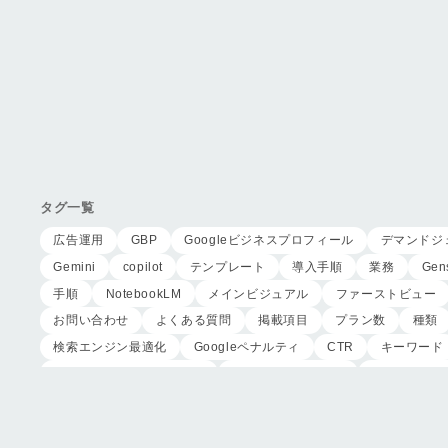
タグ一覧
広告運用
GBP
Googleビジネスプロフィール
デマンドジ
Gemini
copilot
テンプレート
導入手順
業務
Gen
手順
NotebookLM
メインビジュアル
ファーストビュー
お問い合わせ
よくある質問
掲載項目
プラン数
種類
検索エンジン最適化
Googleペナルティ
CTR
キーワード
リスティング広告外注業者
マッチタイプの選定
キーワード選
家族葬のトワーズ
こころ斎苑
たまのや
リニューアル
葬儀の流れ
さくら祭典
株式会社家族葬
えにし
イオ