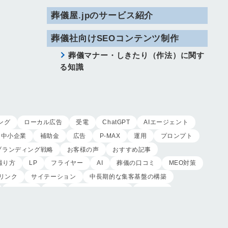
葬儀屋.jpのサービス紹介
葬儀社向けSEOコンテンツ制作
葬儀マナー・しきたり（作法）に関す
る知識
ング
ローカル広告
受電
ChatGPT
AIエージェント
中小企業
補助金
広告
P-MAX
運用
プロンプト
ブランディング戦略
お客様の声
おすすめ記事
撮り方
LP
フライヤー
AI
葬儀の口コミ
MEO対策
リンク
サイテーション
中長期的な集客基盤の構築
木村葬祭
作成
東京あじよし商事
トワーズ
ツ
記事
ページ構成
要素
はじめての方へ
オンライン営業
CRMシステム
コンテンツマーケティング