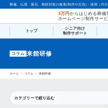
葬儀、仏壇、墓石、相続対策の集客(制作や広告)・採用（代行
3万円
からはじめる葬儀
ホームページ制作サー
シニア向け
トップ
制作サポート
来館研修
コラム
ホーム
»
コラム
»
来館研修
カテゴリーで絞り込む