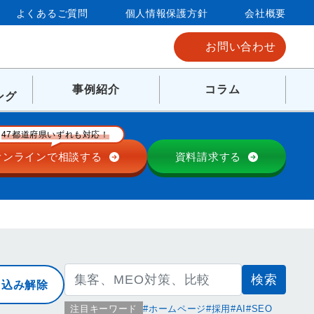
よくあるご質問
個人情報保護方針
会社概要
お問い合わせ
事例紹介
コラム
ング
47都道府県いずれも対応！
オンラインで
相談する
資料請求する
検
り込み解除
索:
注目キーワード
ホームページ
採用
AI
SEO