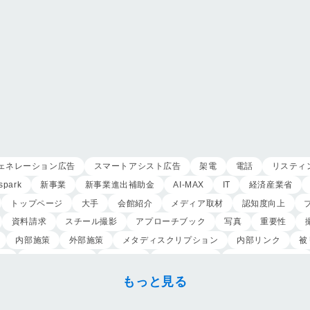
ェネレーション広告
スマートアシスト広告
架電
電話
リスティ
spark
新事業
新事業進出補助金
AI-MAX
IT
経済産業省
トップページ
大手
会館紹介
メディア取材
認知度向上
資料請求
スチール撮影
アプローチブック
写真
重要性
内部施策
外部施策
メタディスクリプション
内部リンク
被
定
クリック課金型
制作実績
ヤネモ葬儀社
メモリアルKimura
葬祭社
大栄繊維グループ
制作
獲得
用意すべき
コンテン
もっと見る
ンのお葬式
OHAKO
ロープレ
受注
営業力研修
顧客心理