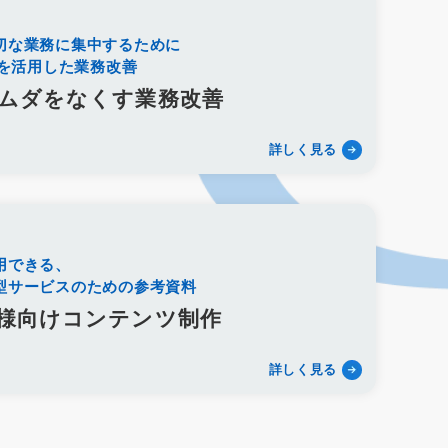
訴求
滝本仏光堂
一休さんのはなおか
シフト制
働き方改革
改善
葬儀社の1日
切な業務に集中するために
術を活用した業務改善
ローソク
樹木葬
和墓
洋墓
お墓参り代行
シニア雇用
カムバック採用
定年退職者の再雇用
ムダをなくす業務改善
プレイ広告
タウン誌
ポータルサイト
Webツール
ト
Googleフォト
セキュリティ
新聞折込
DM
詳しく見る
owerPoint
Googleドキュメント
オンラインツール
競合分析
葬儀プラン設計
受電管理
来館顧客管理
ファイル添付
オウンドメディア
使用許諾方法
ービス名
会館名
不正出稿
仕組み
デジタルタトゥー
用できる、
ジェスト対策
ネガティブキーワード
Google検索
型サービスのための参考資料
集運搬許可証
古物商許可証
遺品整理士
トラブル
様向けコンテンツ制作
プレイス
登録手順
採用サイト
無料ツール
ジ
サイト構成
仏教
永代供養墓
合祀
個別納骨
詳しく見る
法事
待遇
海洋散骨
紹介
掲載
出航地
ス
需要
人気
沖縄県
洗骨
破風墓
亀甲墓
シマ
最中
宮崎県
神葬祭
神棚封じ
不浄払い