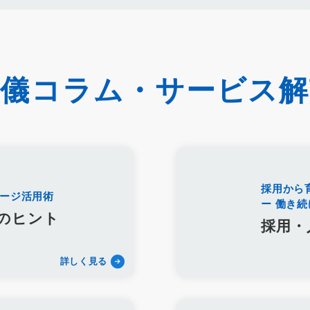
約率
来館対応
初期対応
入会対応
実践的技術
商品説明方法
教育
接遇マナー
顧客満足度向上
模擬葬儀研修
顧客理解
分
修プログラム
研修カリキュラム
Googleサイト
人材定着率
エン
ス
マネージャー
感情労働
面談
キャリア戦略
キャリア開発
フィードバック
人事制度
360度効果
OKR
デジタルツール
葬儀コラム・サービス解
イト
葬儀業社内ポータルサイト
葬儀業DX化
葬儀業経営改善
組
材定着
採用力向上
人材採用
エンゲージメント
定着率
報酬
年収
一周忌
年忌法要
仏事
寺院
命日
施主
お盆
ご膳料
お車代
新盆祭
切子灯籠
月遅れ盆
新御霊祭
リッチメッセージ
CRM
料金
機能
レポート
MicoCloud
採用から
I
DECA
サービス品質
確認
顧客管理
見込み顧客
潜在
ージ活用術
ー 働き
口コミ
アンケート
案内
友だち登録
促進
コミュニケーション
のヒント
採用・
イオンライフ
セレモア
成年後見人
家庭裁判所
法廷後見制度
準
適合レベル
対応度
内容
範囲
里山型
公園型
庭
詳しく見る
葬
訃報文テンプレート
お悔み返信テンプレート
親等
友人
セレモニーたかはた
ナウエル典礼
やまとセレモニー
花祭苑
企業理念
ミッション
ビジョン
バリュー
人材教育
社是