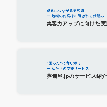
人事評価制度
社内コミュニケーション
差別化
行動規範
和島漆器仏壇店
金宝堂
メモリアルアートの大野屋
仏壇
成果につながる集客術
ー 地域のお客様に選ばれる仕組み
葬儀社社員の生活
日勤
夜勤
金仏壇
唐木仏壇
モ
霊園開発
お墓のリフォーム
本尊
位牌
アルムナイ
集客力アップに向けた実
定年退職者の嘱託社員化
定年退職者の嘱託雇用
出戻り雇用
名刺アプリ「eight」
名刺管理
lit.link
リットリンク
インスタグラム
TikTok
Eコマース
Googleスライド
文書作成
企画書
議事録
共同編集
Word
活用事例
施行数管理
Excel
チャットワーク
Chatwork
使い方
葬儀ポータルサイト
葬儀アフィリエイトサイト
社名
商
“困った”に寄り添う
価格
業界課題
墓石会社
仏壇会社
契約形態
手法
ー 私たちの支援サービス
Yahoo！検索
終活
ブログ
Web集客
メールマガジン
葬儀屋.jpのサービス紹介
商標登録
ブランディング
Bingマップ
葬儀業界
採用
葬儀専門求人メディア
共有
googleドライブ
One Drive
墓じまい
広告宣伝費
広報活動
Web広告
googleマッ
手元供養
粉骨
問い合わせ
増加
葬儀以外
葬儀付
ユタ
三枚肉
荼毘広告
字内
字外
通夜は平服