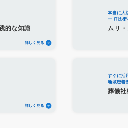
QRコード
顧客満足度
見込み客
目的
ターゲット
エリア
店
動画
マーケティング
方法
課題
動画配信
労働環境
本当に大
ー IT技
ダン仏壇
供養
宗派
過去帳
礼拝
荘厳
五具足
線香
再雇用
再雇用制度
ベテラン採用
ベテラン雇用
シニア採用
践的な知識
ムリ・
アルムナイネットワーク
墓石店
Web
紙媒体
EC
ディス
リンク集
LINE WORKS
業務効率化
Google Meet
Googleミー
詳しく見る
プレゼンテーション
研修マニュアル
業務マニュアル
資料作成
P
業務改善
Googleスプレッドシート
管理
見積書
請求書
利用用途
メッセージ
ビデオ通話
タスク管理機能
ツール
標権
商標
商標権侵害
Google広告
Yahoo！広告
屋号
サ
すぐに活
風評被害対策
予測キーワード対策
サジェスト対策サービス
サ
地域密着
遺品整理
アフターサービス
業務提携
内製化
一般廃棄物収
葬儀社
コンサルティング
採用代行
YAHOO地図
YAHOOロコ
YAHOO
Dropbox
画像
認知
posレジ
導入
手数料
紹介ペー
詳しく見る
プ
ファミーユ
小さな森の家
らくおう
費用
仏壇
仏具
帯サービス
ご遺体搬送サービス
寺院紹介サービス
遺品整理サービ
鹿児島県
じつの飯
離島
種子島
奄美大島
与論島
徳之島