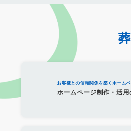
クロスセリング
アップセリング
KPI設定
来館研修
成
KPI
接遇研修
身体技法
所作
振る舞い
接客
価格競争
ブランド力向上
自社理念
マインド研修
研
コミュニケーション改善
情報共有
社員サーベイ
ストレ
地域連携
成長戦略
デジタル活用
評価制度
目標設定
デジタルシフト
ITスキル格差
DX推進
葬儀業Googleサ
経営コンサルティング
調査
従業員エンゲージメント
人
人手不足
離職率
従業員満足度
ES
人材確保
平均
精霊棚
盆棚
盆飾り
送り火
迎え火
先祖
五供
僧侶
納骨
故人
セグメント配信
リッチメニュー
DMMチャットブーストCV
TSUNAGARU
Poster
COMSB
お客様との信頼関係を築くホームペ
グループ化
チャット
情報発信
タイムリー
google
ホームページ制作・活用
霊園
相続
はじめて
喪主
遺族
小さなお葬式
障害者差別解消法
WCAG 2.2
JIS X 8341-3:2016
達成基
永代供養
項目
専用ページ
コラム形式
親族
家族
個人情報
弔問
やわらぎ斎場
メモリード
ベルモニー
パーパス
クレド
作り方
社内
行動指針
経営理念