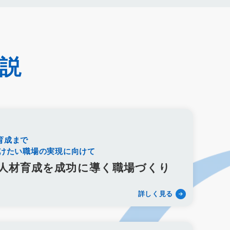
売上アップ
ロールプレイング
現状分析
外部専門家
析
顧客観察
PDCAサイクル
葬儀業
研修
自社葬儀
ゲージメント施策
社内ポータル
メルマガ
キャリアパス
成長支援制度
メンター
信頼関係
非金銭的インセンティブ設計
キャリア開発支援
承認欲求
説
織文化
心理的安全性
経営戦略
人材育成
人材不足
雇用戦略
経営者
育成
採用難易度
平均勤続年数
新盆
初盆
旧盆
7月盆
８月盆
お寺
提灯
法要
四十九日
遺骨
埋葬許可証
お布施
返礼品
Liny
Lステップ
L Message
LOYCUS
育成まで
顧客
葬儀フロー
新聞折込広告
効果測定
事前相談
続けたい職場の実現に向けて
お別れ会
お別れの会
偲ぶ会
いい葬儀
公益社
人材育成を成功に導く職場づくり
任意後見制度
規格葬儀取扱指定店
ウェブアクセシビリティ
園型
認知度
ポイント
重視
消費者
ニーズ
改葬
詳しく見る
お悔み返信
故人の敬称
訃報
お悔み
訃報情報
弔電
清月記
天国社
強み
周知拡大
ストーリー性
行動憲章
Credo
ブランドイメージ
コンプライアンス