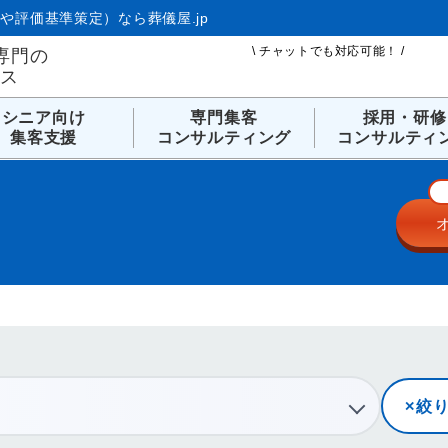
や評価基準策定）なら葬儀屋.jp
\ チャットでも対応可能！ /
専門の
ビス
シニア向け
専門集客
採用・研修
集客支援
コンサルティング
コンサルティ
絞