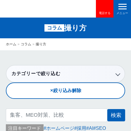
電話する
撮り方
コラム
ホーム
»
コラム
»
撮り方
カテゴリーで絞り込む
絞り込み解除
検
索:
注目キーワード
ホームページ
採用
AI
SEO