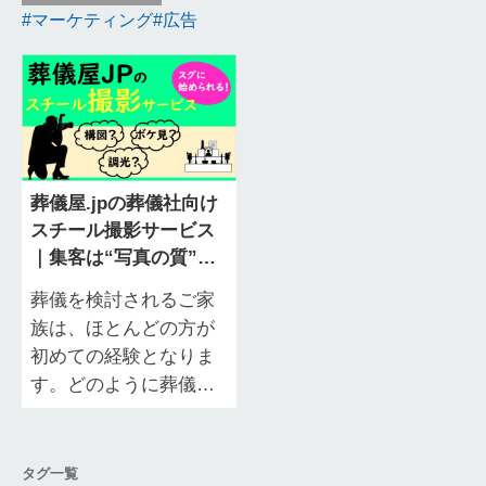
マーケティング
広告
葬儀屋.jpの葬儀社向け
スチール撮影サービス
｜集客は“写真の質”で
大きく変わる
葬儀を検討されるご家
族は、ほとんどの方が
初めての経験となりま
す。どのように葬儀を
進めればよいのか、ど
の式場を選べば安心で
きるのか、不安を抱え
タグ一覧