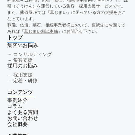
一周忌
年忌法要
仏事
寺院
命日
施主
お盆
研（そうけん）
を運営している集客・採用支援サービスです。
新盆
初盆
旧盆
7月盆
８月盆
お寺
提灯
また、葬儀屋JPでは『墓じまい』に困っている方の支援をおこ
なっています。
精霊棚
盆棚
盆飾り
送り火
迎え火
先祖
五供
葬儀、仏壇、墓石、相続事業者様において、連携先にお困りで
ご膳料
お車代
新盆祭
切子灯籠
月遅れ盆
あれば『
墓じまい相談本舗
』にお問合せ下さい。
新御霊祭
法要
四十九日
遺骨
埋葬許可証
お布施
トップ
返礼品
僧侶
納骨
故人
セグメント配信
集客のお悩み
リッチメニュー
リッチメッセージ
CRM
料金
機能
コンサルティング
集客支援
レポート
MicoCloud
Liny
Lステップ
L Message
採用のお悩み
LOYCUS
DMMチャットブーストCV
TSUNAGARU
採用支援
Poster
COMSBI
DECA
サービス品質
確認
定着・研修
顧客管理
見込み顧客
潜在顧客
葬儀フロー
コンテンツ
新聞折込広告
効果測定
事前相談
グループ化
事例紹介
チャット
情報発信
タイムリー
google口コミ
コラム
アンケート
案内
友だち登録
促進
よくある質問
コミュニケーション
お別れ会
お別れの会
偲ぶ会
お問い合わせ
会社概要
いい葬儀
公益社
霊園
相続
はじめて
喪主
遺族
小さなお葬式
イオンライフ
セレモア