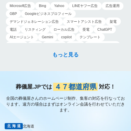
た状態で情報を探さ
Microsoft広告
Bing
Yahoo
LINEヤフー広告
広告運用
れ…
GBP
Googleビジネスプロフィール
デマンドジェネレーション広告
スマートアシスト広告
架電
電話
リスティング
ローカル広告
受電
ChatGPT
AIエージェント
Gemini
copilot
テンプレート
導入手順
業務
Genspark
新事業
新事業進出補助金
AI-MAX
IT
経済産業省
中小企業
補助金
広告
もっと見る
P-MAX
運用
プロンプト
手順
NotebookLM
メインビジュアル
ファーストビュー
トップページ
大手
会館紹介
メディア取材
認知度向上
ブランディング戦略
お客様の声
おすすめ記事
お問い合わせ
よくある質問
４７都道府県
葬儀屋.JPでは
対応！
掲載項目
プラン数
種類
資料請求
スチール撮影
全国の葬儀屋さんのホームページ制作、集客の対応を行なってお
アプローチブック
写真
重要性
撮り方
LP
ります。
遠方の場合はまずはオンライン会議を行わせていただき
フライヤー
AI
葬儀の口コミ
MEO対策
ます。
検索エンジン最適化
Googleペナルティ
CTR
キーワード
内部施策
外部施策
メタディスクリプション
内部リンク
北海道
北海道
被リンク
サイテーション
中長期的な集客基盤の構築