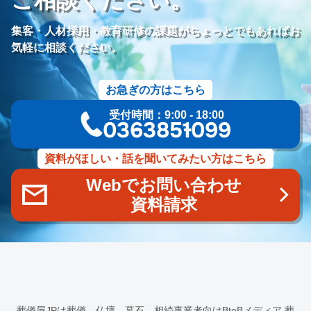
価格競争
ブランド力向上
自社理念
マインド研修
研修プログラム
研修カリキュラム
Googleサイト
集客・人材採用・教育研修の課題がちょっとでもあればお
人材定着率
エンゲージメント施策
社内ポータル
メルマガ
気軽に相談ください。
コミュニケーション改善
情報共有
社員サーベイ
ストレス
マネージャー
感情労働
面談
キャリア戦略
お急ぎの方はこちら
キャリア開発
キャリアパス
成長支援制度
メンター
受付時間：9:00 - 18:00
信頼関係
地域連携
成長戦略
デジタル活用
評価制度
03-6385-1099
目標設定
フィードバック
人事制度
360度効果
OKR
デジタルツール
非金銭的インセンティブ設計
資料がほしい・話を聞いてみたい方はこちら
キャリア開発支援
承認欲求
デジタルシフト
ITスキル格差
Webでお問い合わせ
DX推進
葬儀業Googleサイト
葬儀業社内ポータルサイト
資料請求
葬儀業DX化
葬儀業経営改善
組織文化
心理的安全性
経営戦略
人材育成
人材不足
経営コンサルティング
調査
従業員エンゲージメント
人材定着
採用力向上
人材採用
エンゲージメント
定着率
報酬
雇用戦略
経営者
育成
採用難易度
平均勤続年数
人手不足
離職率
従業員満足度
ES
人材確保
平均年収
葬儀屋JPは葬儀、仏壇、墓石、相続事業者向けBtoBメディア
葬