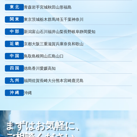
東北
青森
岩手
宮城
秋田
山形
福島
リスティング広告外注業者
マッチタイプの選定
キーワード選定
クリック課金型
制作実績
ヤネモ葬儀社
関東
東京
茨城
栃木
群馬
埼玉
千葉
神奈川
メモリアルKimura
木村葬祭
作成
東京あじよし商事
中部
新潟
富山
石川
福井
山梨
長野
岐阜
静岡
愛知
トワーズ
家族葬のトワーズ
こころ斎苑
たまのや
リニューアル
葬祭社
大栄繊維グループ
制作
獲得
近畿
京都
大阪
三重
滋賀
兵庫
奈良
和歌山
用意すべき
コンテンツ
記事
ページ構成
要素
中国
鳥取
島根
岡山
広島
山口
はじめての方へ
葬儀の流れ
さくら祭典
株式会社家族葬
えにし
イオンのお葬式
OHAKO
ロープレ
受注
四国
徳島
香川
愛媛
高知
営業力研修
顧客心理
オンライン営業
CRMシステム
九州
福岡
佐賀
長崎
大分
熊本
宮崎
鹿児島
コンテンツマーケティング
クロスセリング
アップセリング
KPI設定
来館研修
成約率
来館対応
初期対応
沖縄
沖縄
入会対応
実践的技術
商品説明方法
売上アップ
ロールプレイング
現状分析
外部専門家
KPI
接遇研修
身体技法
所作
振る舞い
接客
教育
接遇マナー
まずはお気軽に、
顧客満足度向上
模擬葬儀研修
顧客理解
分析
顧客観察
PDCAサイクル
葬儀業
研修
自社葬儀
ご相談ください。