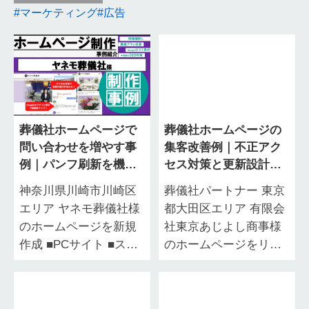
マーケティング
広告
葬儀社ホームページで
葬儀社ホームページの
問い合わせを増やす事
集客改善例｜不正アク
例｜パンフ刷新を機に
セス対策と更新設計で
制作・情報整理｜神奈
問い合わせ獲得へ｜葬
神奈川県川崎市川崎区
葬儀社パートナー 東京
川県川崎市川崎区エリ
儀社パートナー 東京都
エリア ヤネモ葬儀社様
都大田区エリア 有限会
ア ヤネモ葬儀社様
大田区エリア 有限会社
のホームページを新規
社東京あじよし商事様
東京あじよし商事様
作成 ■PCサイト ■スマ
のホームページをリニ
ホサイト 「パンフレッ
ューアル ■PCサイト ■
トの情報が古い」「地
スマホサイト 「更新が
域の方に事業内容が伝
追いつかない」「新規