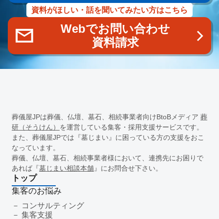
デジタルツール
非金銭的インセンティブ設計
資料がほしい・話を聞いてみたい方はこちら
キャリア開発支援
承認欲求
デジタルシフト
ITスキル格差
Webでお問い合わせ
DX推進
葬儀業Googleサイト
葬儀業社内ポータルサイト
資料請求
葬儀業DX化
葬儀業経営改善
組織文化
心理的安全性
経営戦略
人材育成
人材不足
経営コンサルティング
調査
従業員エンゲージメント
人材定着
採用力向上
人材採用
エンゲージメント
定着率
報酬
雇用戦略
経営者
育成
採用難易度
平均勤続年数
人手不足
離職率
従業員満足度
ES
人材確保
平均年収
葬儀屋JPは葬儀、仏壇、墓石、相続事業者向けBtoBメディア
葬
一周忌
年忌法要
仏事
寺院
命日
施主
お盆
研（そうけん）
を運営している集客・採用支援サービスです。
新盆
初盆
旧盆
7月盆
８月盆
お寺
提灯
また、葬儀屋JPでは『墓じまい』に困っている方の支援をおこ
なっています。
精霊棚
盆棚
盆飾り
送り火
迎え火
先祖
五供
葬儀、仏壇、墓石、相続事業者様において、連携先にお困りで
ご膳料
お車代
新盆祭
切子灯籠
月遅れ盆
あれば『
墓じまい相談本舗
』にお問合せ下さい。
新御霊祭
法要
四十九日
遺骨
埋葬許可証
お布施
トップ
返礼品
僧侶
納骨
故人
セグメント配信
集客のお悩み
リッチメニュー
リッチメッセージ
CRM
料金
機能
コンサルティング
集客支援
レポート
MicoCloud
Liny
Lステップ
L Message