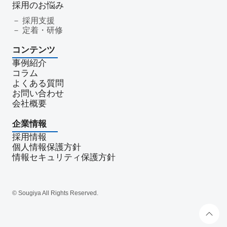
採用のお悩み
LOYCUS
DMMチャットブーストCV
TSUNAGARU
採用支援
Poster
COMSBI
DECA
サービス品質
確認
定着・研修
顧客管理
見込み顧客
潜在顧客
葬儀フロー
コンテンツ
新聞折込広告
効果測定
事前相談
グループ化
事例紹介
チャット
情報発信
タイムリー
google口コミ
コラム
アンケート
案内
友だち登録
促進
よくある質問
コミュニケーション
お別れ会
お別れの会
偲ぶ会
お問い合わせ
会社概要
いい葬儀
公益社
霊園
相続
はじめて
喪主
遺族
小さなお葬式
イオンライフ
セレモア
企業情報
成年後見人
家庭裁判所
法廷後見制度
任意後見制度
採用情報
規格葬儀取扱指定店
ウェブアクセシビリティ
個人情報保護方針
情報セキュリティ保護方針
障害者差別解消法
WCAG 2.2
JIS X 8341-3:2016
達成基準
適合レベル
対応度
内容
範囲
里山型
公園型
庭園型
認知度
ポイント
重視
消費者
© Sougiya All Rights Reserved.
ニーズ
改葬
永代供養
項目
専用ページ
コラム形式
親族
家族葬
訃報文テンプレート
お悔み返信テンプレート
親等
友人
お悔み返信