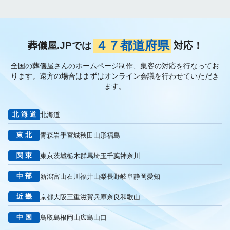
メインビジュアル
ファーストビュー
トップページ
大手
会館紹介
メディア取材
認知度向上
ブランディング戦略
お客様の声
おすすめ記事
お問い合わせ
よくある質問
４７都道府県
葬儀屋.JPでは
対応！
掲載項目
プラン数
種類
資料請求
スチール撮影
全国の葬儀屋さんのホームページ制作、集客の対応を行なってお
アプローチブック
写真
重要性
撮り方
LP
ります。
遠方の場合はまずはオンライン会議を行わせていただき
フライヤー
AI
葬儀の口コミ
MEO対策
ます。
検索エンジン最適化
Googleペナルティ
CTR
キーワード
内部施策
外部施策
メタディスクリプション
内部リンク
北海道
北海道
被リンク
サイテーション
中長期的な集客基盤の構築
東北
青森
岩手
宮城
秋田
山形
福島
リスティング広告外注業者
マッチタイプの選定
キーワード選定
クリック課金型
制作実績
ヤネモ葬儀社
関東
東京
茨城
栃木
群馬
埼玉
千葉
神奈川
メモリアルKimura
木村葬祭
作成
東京あじよし商事
中部
新潟
富山
石川
福井
山梨
長野
岐阜
静岡
愛知
トワーズ
家族葬のトワーズ
こころ斎苑
たまのや
リニューアル
葬祭社
大栄繊維グループ
制作
獲得
近畿
京都
大阪
三重
滋賀
兵庫
奈良
和歌山
用意すべき
コンテンツ
記事
ページ構成
要素
中国
鳥取
島根
岡山
広島
山口
はじめての方へ
葬儀の流れ
さくら祭典
株式会社家族葬