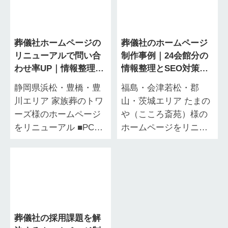
わりにくい…
の問い合…
葬儀社ホームページの
葬儀社のホームページ
リニューアルで問い合
制作事例｜24会館分の
わせ率UP｜情報整理×
情報整理とSEO対策で
導線設計の成功事例｜
集客力を強化｜福島・
静岡県浜松・豊橋・豊
福島・会津若松・郡
静岡県浜松・豊橋・豊
会津若松・郡山・茨城
川エリア 家族葬のトワ
山・茨城エリア たまの
川エリア 家族葬のトワ
エリア たまのや（ここ
ーズ様のホームページ
や（こころ斎苑）様の
ーズ様
ろ斎苑）様
をリニューアル ■PCサ
ホームページをリニュ
イト ■スマホサイト
ーアル ■PCサイト ■ス
「ホームページはある
マホサイト 「自社のホ
のに問い合わせが伸び
ームページはあるが集
ない」「葬儀…
客につながら…
葬儀社の採用課題を解