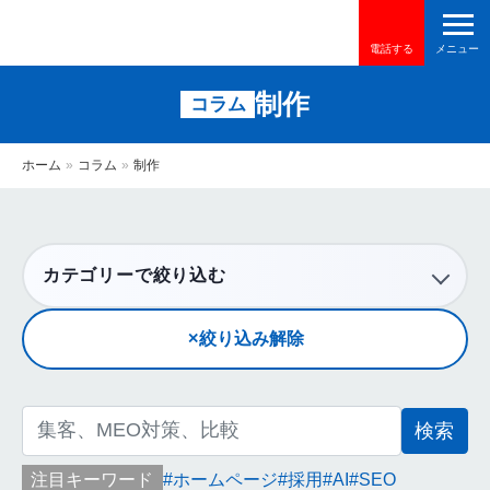
電話する
制作
コラム
ホーム
»
コラム
»
制作
カテゴリーで絞り込む
絞り込み解除
検
索:
注目キーワード
ホームページ
採用
AI
SEO