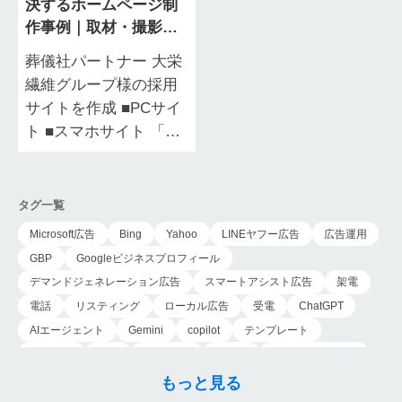
決するホームページ制
作事例｜取材・撮影
で“働く姿”を可視化｜
葬儀社パートナー 大栄
葬儀社パートナー 大栄
繊維グループ様の採用
繊維グループ様
サイトを作成 ■PCサイ
ト ■スマホサイト 「求
人を出しても応募が少
ない」「仕事内容が正
確に伝わらずミスマッ
タグ一覧
チが起きる…
Microsoft広告
Bing
Yahoo
LINEヤフー広告
広告運用
GBP
Googleビジネスプロフィール
デマンドジェネレーション広告
スマートアシスト広告
架電
電話
リスティング
ローカル広告
受電
ChatGPT
AIエージェント
Gemini
copilot
テンプレート
導入手順
業務
Genspark
新事業
新事業進出補助金
AI-MAX
IT
経済産業省
中小企業
補助金
広告
もっと見る
P-MAX
運用
プロンプト
手順
NotebookLM