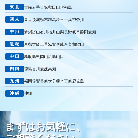
被リンク
サイテーション
中長期的な集客基盤の構築
東北
青森
岩手
宮城
秋田
山形
福島
リスティング広告外注業者
マッチタイプの選定
キーワード選定
クリック課金型
制作実績
ヤネモ葬儀社
関東
東京
茨城
栃木
群馬
埼玉
千葉
神奈川
メモリアルKimura
木村葬祭
作成
東京あじよし商事
中部
新潟
富山
石川
福井
山梨
長野
岐阜
静岡
愛知
トワーズ
家族葬のトワーズ
こころ斎苑
たまのや
リニューアル
葬祭社
大栄繊維グループ
制作
獲得
近畿
京都
大阪
三重
滋賀
兵庫
奈良
和歌山
用意すべき
コンテンツ
記事
ページ構成
要素
中国
鳥取
島根
岡山
広島
山口
はじめての方へ
葬儀の流れ
さくら祭典
株式会社家族葬
えにし
イオンのお葬式
OHAKO
ロープレ
受注
四国
徳島
香川
愛媛
高知
営業力研修
顧客心理
オンライン営業
CRMシステム
九州
福岡
佐賀
長崎
大分
熊本
宮崎
鹿児島
コンテンツマーケティング
クロスセリング
アップセリング
KPI設定
来館研修
成約率
来館対応
初期対応
沖縄
沖縄
入会対応
実践的技術
商品説明方法
売上アップ
ロールプレイング
現状分析
外部専門家
KPI
接遇研修
身体技法
所作
振る舞い
接客
教育
接遇マナー
まずはお気軽に、
顧客満足度向上
模擬葬儀研修
顧客理解
分析
顧客観察
PDCAサイクル
葬儀業
研修
自社葬儀