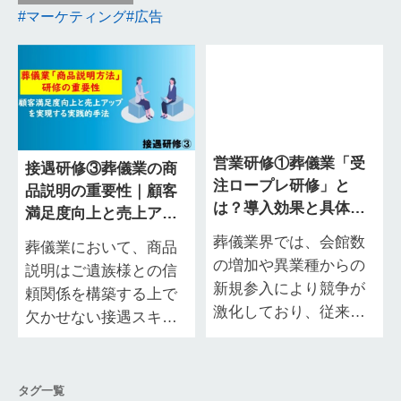
マーケティング
広告
営業研修①葬儀業「受
接遇研修③葬儀業の商
注ロープレ研修」と
品説明の重要性｜顧客
は？導入効果と具体的
満足度向上と売上アッ
な実施方法を徹底解説
プを実現する実践的手
葬儀業界では、会館数
葬儀業において、商品
法
の増加や異業種からの
説明はご遺族様との信
新規参入により競争が
頼関係を構築する上で
激化しており、従来の
欠かせない接遇スキル
営業手法だけでは安定
です。 しかし、深い悲
した受注の確保が難し
しみの中にあるご遺族
い時代になっていま
様に寄り添いながら、
タグ一覧