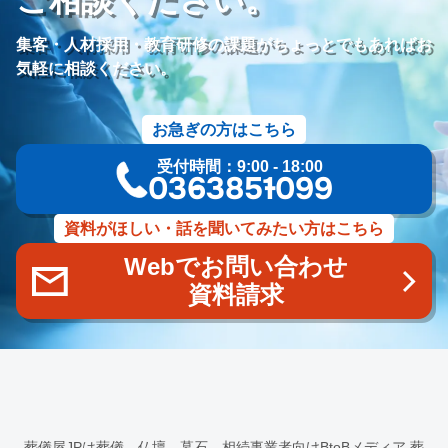
ご相談ください。
価格競争
ブランド力向上
自社理念
マインド研修
研修プログラム
研修カリキュラム
Googleサイト
集客・人材採用・教育研修の課題がちょっとでもあればお
人材定着率
エンゲージメント施策
社内ポータル
メルマガ
気軽に相談ください。
コミュニケーション改善
情報共有
社員サーベイ
ストレス
マネージャー
感情労働
面談
キャリア戦略
お急ぎの方はこちら
キャリア開発
キャリアパス
成長支援制度
メンター
受付時間：9:00 - 18:00
信頼関係
地域連携
成長戦略
デジタル活用
評価制度
03-6385-1099
目標設定
フィードバック
人事制度
360度効果
OKR
デジタルツール
非金銭的インセンティブ設計
資料がほしい・話を聞いてみたい方はこちら
キャリア開発支援
承認欲求
デジタルシフト
ITスキル格差
Webでお問い合わせ
DX推進
葬儀業Googleサイト
葬儀業社内ポータルサイト
資料請求
葬儀業DX化
葬儀業経営改善
組織文化
心理的安全性
経営戦略
人材育成
人材不足
経営コンサルティング
調査
従業員エンゲージメント
人材定着
採用力向上
人材採用
エンゲージメント
定着率
報酬
雇用戦略
経営者
育成
採用難易度
平均勤続年数
人手不足
離職率
従業員満足度
ES
人材確保
平均年収
葬儀屋JPは葬儀、仏壇、墓石、相続事業者向けBtoBメディア
葬