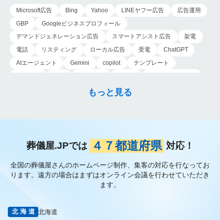
す。 「他社より高い
複雑なサービス体系…
Microsoft広告
Bing
Yahoo
LINEヤフー広告
広告運用
と…
GBP
Googleビジネスプロフィール
デマンドジェネレーション広告
スマートアシスト広告
架電
電話
リスティング
ローカル広告
受電
ChatGPT
AIエージェント
Gemini
copilot
テンプレート
導入手順
業務
Genspark
新事業
新事業進出補助金
AI-MAX
IT
経済産業省
中小企業
補助金
広告
もっと見る
P-MAX
運用
プロンプト
手順
NotebookLM
メインビジュアル
ファーストビュー
トップページ
大手
会館紹介
メディア取材
認知度向上
ブランディング戦略
お客様の声
おすすめ記事
お問い合わせ
よくある質問
４７都道府県
葬儀屋.JPでは
対応！
掲載項目
プラン数
種類
資料請求
スチール撮影
全国の葬儀屋さんのホームページ制作、集客の対応を行なってお
アプローチブック
写真
重要性
撮り方
LP
ります。
遠方の場合はまずはオンライン会議を行わせていただき
フライヤー
AI
葬儀の口コミ
MEO対策
ます。
検索エンジン最適化
Googleペナルティ
CTR
キーワード
内部施策
外部施策
メタディスクリプション
内部リンク
北海道
北海道