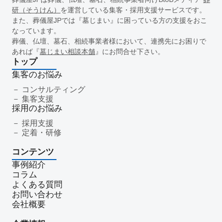
一周忌
年忌法要
仏事
寺院
命日
施主
お盆
研（そうけん）
を運営している集客・採用支援サービスです。
新盆
初盆
旧盆
7月盆
８月盆
お寺
提灯
また、葬儀屋JPでは『墓じまい』に困っている方の支援をおこ
なっています。
精霊棚
盆棚
盆飾り
送り火
迎え火
先祖
五供
葬儀、仏壇、墓石、相続事業者様において、連携先にお困りで
ご膳料
お車代
新盆祭
切子灯籠
月遅れ盆
あれば『
墓じまい相談本舗
』にお問合せ下さい。
新御霊祭
法要
四十九日
遺骨
埋葬許可証
お布施
トップ
返礼品
僧侶
納骨
故人
セグメント配信
集客のお悩み
リッチメニュー
リッチメッセージ
CRM
料金
機能
コンサルティング
集客支援
レポート
MicoCloud
Liny
Lステップ
L Message
採用のお悩み
LOYCUS
DMMチャットブーストCV
TSUNAGARU
採用支援
Poster
COMSBI
DECA
サービス品質
確認
定着・研修
顧客管理
見込み顧客
潜在顧客
葬儀フロー
コンテンツ
新聞折込広告
効果測定
事前相談
グループ化
事例紹介
チャット
情報発信
タイムリー
google口コミ
コラム
アンケート
案内
友だち登録
促進
よくある質問
コミュニケーション
お別れ会
お別れの会
偲ぶ会
お問い合わせ
会社概要
いい葬儀
公益社
霊園
相続
はじめて
喪主
遺族
小さなお葬式
イオンライフ
セレモア